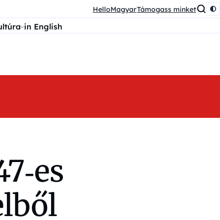
HelloMagyar
Támogass minket
ultúra
in English
47‑es
lből