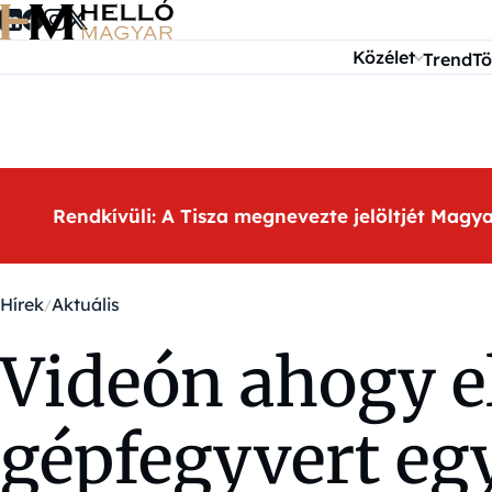
Ugrás a tartalomra
Közélet
Trend
Tö
Rendkívüli: A Tisza megnevezte jelöltjét Magy
Hírek
Aktuális
Videón ahogy e
gépfegyvert egy