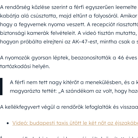
A rendőrség közlése szerint a férfi egyszerűen leemelte
kabátja alá csúsztatta, majd eltűnt a folyosóról. Amikor
hogy a fegyvernek nyoma veszett. A recepciót riasztottá
biztonsági kamerák felvételeit. A videó tisztán mutatta, 
hogyan próbálta elrejteni az AK–47-est, mintha csak a 
A nyomozók gyorsan léptek, beazonosították a 46 éves T
tartózkodási helyén.
A férfi nem tett nagy kitérőt a menekülésben, és a 
magyarázta tettét: „A szándékom az volt, hogy haz
A kellékfegyvert végül a rendőrök lefoglalták és vissza
Videó: budapesti taxis ütött le két nőt az éjszakába