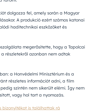
iót dolgozza fel, amely során a Magyar
ásakor. A produkció ezért számos katonai
alódi haditechnikai eszközöket és
zolgálata megerősítette, hogy a Tapolcai
 a részletekről azonban nem adtak
tban: a Honvédelmi Minisztérium és a
t részletes információt adni, a film
pedig szintén nem sikerült elérni. Így nem
ított, vagy hol tart a nyomozás.
bizonyítékot is találhattak rá