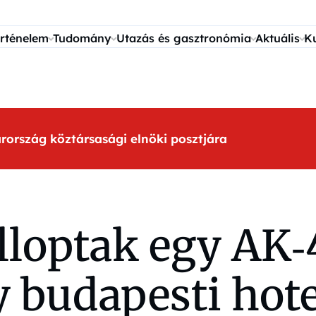
rténelem
Tudomány
Utazás és gasztronómia
Aktuális
K
arország köztársasági elnöki posztjára
lloptak egy AK‑
 budapesti hote