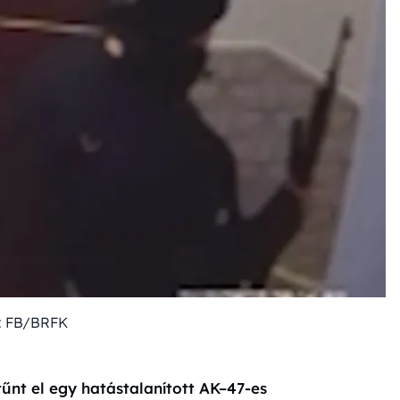
: FB/BRFK
űnt el egy hatástalanított AK–47-es