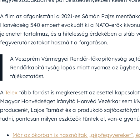
A film az afganisztáni a 2021-es Sámán Pajzs mentőakc
Honvédség 540 embert evakuált ki a NATO-erők kivonul
jelenetet tartalmaz, és a hitelesség érdekében a stáb v
fegyverutánzatokat használt a forgatáson.
A Veszprém Vármegyei Rendőr-főkapitányság sajtós
Rendőrkapitányság lopás miatt nyomoz az ügyben,
tájékoztatást.
A
Telex
több forrást is megkeresett az esettel kapcsola
Magyar Honvédséget irányító Honvéd Vezérkar sem kíván
producerét, Lajos Tamást és a produkció sajtóosztályát 
tudni, pontosan milyen eszközök tűntek el, van-e gyanús
Már az ókorban is használtak „gépfegyvereket”, és 