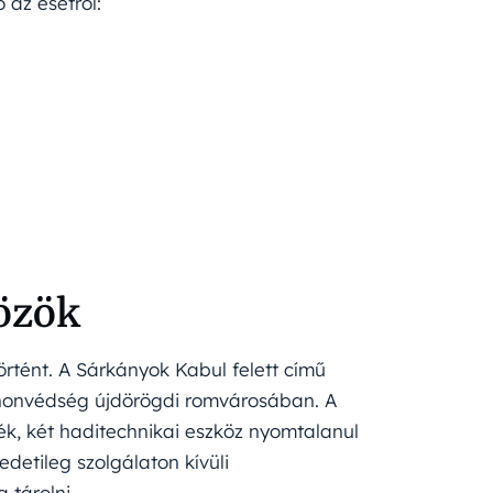
 az esetről:
közök
rtént. A Sárkányok Kabul felett című
a honvédség újdörögdi romvárosában. A
ték, két haditechnikai eszköz nyomtalanul
edetileg szolgálaton kívüli
 tárolni.