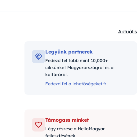
Aktuális
Kategór
Legyünk partnerek
Fedezd fel több mint 10,000+
cikkünket Magyarországról és a
kultúráról.
Fedezd fel a lehetőségeket
Támogass minket
Légy részese a HelloMagyar
fejlesztésének