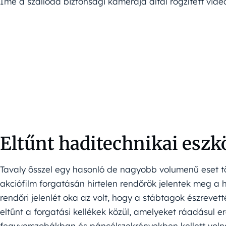
Íme a szálloda biztonsági kamerája által rögzített videó
Eltűnt haditechnikai esz
Tavaly ősszel egy hasonló de nagyobb volumenű eset tö
akciófilm forgatásán hirtelen rendőrök jelentek meg 
rendőri jelenlét oka az volt, hogy a stábtagok észrevet
eltűnt a forgatási kellékek közül, amelyeket ráadásul er
fegyverszobákban és páncélszekrényekben kellett volna