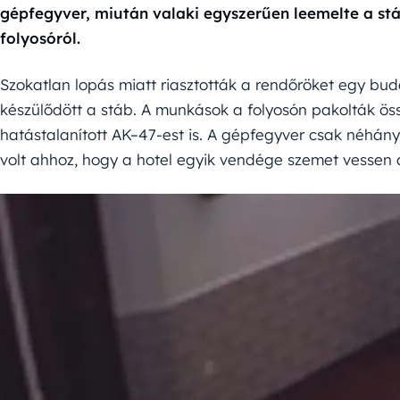
gépfegyver, miután valaki egyszerűen leemelte a stáb
folyosóról.
Szokatlan lopás miatt riasztották a rendőröket egy bud
készülődött a stáb. A munkások a folyosón pakolták össz
hatástalanított AK–47-est is. A gépfegyver csak néhány
volt ahhoz, hogy a hotel egyik vendége szemet vessen 