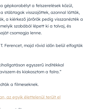
 a gépkarabélyt a felszerelések közül,
 a stábtagok visszajöttek, azonnal látták,
k, a kiérkező járőrök pedig visszanézték a
melyik szobából lépett ki a tolvaj, és
saját csomagja lenne.
. Ferencet, majd rövid időn belül elfogták
kihallgatáson egyszerű indítékkal
aviszem és kiakasztom a falra.”
adták a filmeseknek.
n, az egyik élettelenül terült el