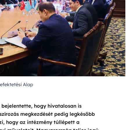
Befektetési Alap
ejelentette, hogy hivatalosan is
anszírozás megkezdését pedig legkésőbb
zi, hogy az intézmény túllépett a