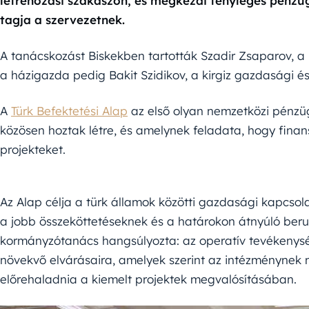
létrehozási szakaszon, és megkezdi tényleges pénzüg
tagja a szervezetnek.
A tanácskozást Biskekben tartották Szadir Zsaparov, a
a házigazda pedig Bakit Szidikov, a kirgiz gazdasági és
A
Türk Befektetési Alap
az első olyan nemzetközi pénzüg
közösen hoztak létre, és amelynek feladata, hogy fin
projekteket.
Az Alap célja a türk államok közötti gazdasági kapcsol
a jobb összeköttetéseknek és a határokon átnyúló be
kormányzótanács hangsúlyozta: az operatív tevékenysé
növekvő elvárásaira, amelyek szerint az intézménynek m
előrehaladnia a kiemelt projektek megvalósításában.