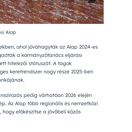
ési Alap
ekben, ahol jóváhagyták az Alap 2024-es
ogadták a kormányzótanács eljárási
t hitelezői státuszát. A tagok
ges keretrendszer nagy része 2025-ben
unkájának.
nanszírozás pedig várhatóan 2026 elején
lép. Az Alap több regionális és nemzetközi
 hogy előkészítse a jövőbeli közös