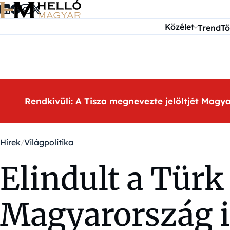
Ugrás a tartalomra
Közélet
Trend
Tö
Rendkívüli: A Tisza megnevezte jelöltjét Magy
Hírek
Világpolitika
Elindult a Tür
Magyarország is