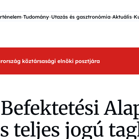
rténelem
Tudomány
Utazás és gasztronómia
Aktuális
K
arország köztársasági elnöki posztjára
k Befektetési A
 teljes jogú tag