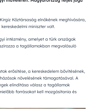
yi műveleteit. Magyarország teljes jogú
 Kirgiz Köztársaság elnökének meghívására,
 kereskedelmi miniszter volt.
yi intézmény, amelyet a türk országok
anszírozza a tagállamokban megvalósuló
atok erősítése, a kereskedelem bővítésének,
ruházások növelésének támogatásával. A
gek elindítása válasz a tagállamok
ielőbb forrásokat kell mozgósítania és