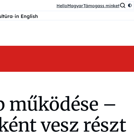
HelloMagyar
Támogass minket
ultúra
in English
lap működése –
ként vesz részt