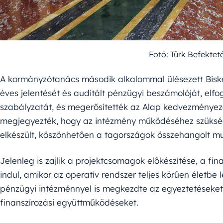
Fotó: Türk Befektet
A kormányzótanács második alkalommal ülésezett Bisk
éves jelentését és auditált pénzügyi beszámolóját, elf
szabályzatát, és megerősítették az Alap kedvezményezet
megjegyezték, hogy az intézmény működéséhez szüksé
elkészült, köszönhetően a tagországok összehangolt m
Jelenleg is zajlik a projektcsomagok előkészítése, a fi
indul, amikor az operatív rendszer teljes körűen életbe 
pénzügyi intézménnyel is megkezdte az egyeztetéseket,
finanszírozási együttműködéseket.