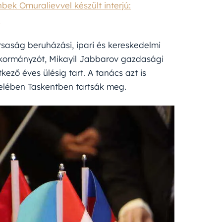
bek Omuralievvel készült interjú:
e
saság beruházási, ipari és kereskedelmi
i kormányzót, Mikayil Jabbarov gazdasági
ező éves ülésig tart. A tanács azt is
elében Taskentben tartsák meg.