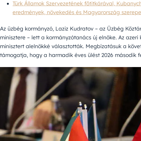
Türk Államok Szervezetének főtitkárával, Kubanych
eredmények, növekedés és Magyarország szerep
Az üzbég kormányzó, Laziz Kudratov – az Üzbég Köztár
minisztere – lett a kormányzótanács új elnöke. Az azer
minisztert alelnökké választották. Megbízatásuk a követk
támogatja, hogy a harmadik éves ülést 2026 második f