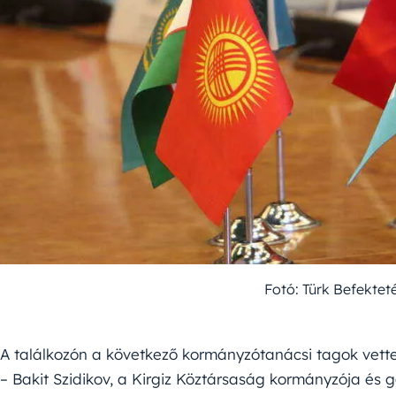
Fotó: Türk Befektet
A találkozón a következő kormányzótanácsi tagok vette
– Bakit Szidikov, a Kirgiz Köztársaság kormányzója és 