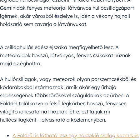
Geminidák fényes meteorjai látványos hullócsillagzáport
ígérnek, akár városból észlelve is, idén a vékony hajnali
holdsarló sem zavarja a látványukat.
A csillaghullás egész éjszaka megfigyelhető lesz. A
meteoroidok hosszú, látványos, fényes csíkokat húznak
majd az égboltra.
A hullócsillagok, vagy meteorok olyan porszemcsékből és
kődarabokból származnak, amik akár egy űrhajó
sebességének többszörösével száguldanak az űrben. A
Földdel találkozva a felső légkörben hosszú, fényesen
világító ioncsatornát hoznak létre, ezt látjuk mi
hullócsillagként – olvasható a közleményben.
A Földről is látható lesz egy haldokló csillag kozmikus