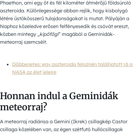
Phaethon, ami egy öt és fél kilométer átmérőjű földsúroló
aszteroida. Különlegessége abban rejlik, hogy kisbolygó
létére üstökösszerű tulajdonságokat is mutat. Pályáján a
Naphoz közeledve erősen felfényesedik és csóvát ereszt,
közben mintegy „
kipöfögi
” magából a Geminidák-
meteorraj szemcséit.
Döbbenetes: egy aszteroida felszínén találhatott rá a
NASA az élet jeleire
Honnan indul a Geminidák
meteorraj?
A meteorraj radiánsa a Gemini (Ikrek) csillagkép Castor
csillaga közelében van, az égen szétfutó hullócsillagok