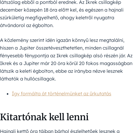
látszólag ebből a pontból erednek. Az Ikrek csillagkép
december közepén 18 óra előtt kel, és egészen a hajnali
szürkületig megfigyelhető, ahogy keletről nyugatra
átvándorol az égbolton.
A közlemény szerint idén igazán könnyű lesz megtalálni,
hiszen a Jupiter összetéveszthetetlen, minden csillagnál
fényesebb fénypontja az Ikrek csillagkép alsó részén jár. Az
Ikrek és a Jupiter már 20 óra körül 20 fokos magasságban
látszik a keleti égbolton, ebbe az irányba nézve lesznek
láthatók a hullócsillagok.
Így formálta át történelmünket az űrkutatás
Kitartónak kell lenni
Hajnali kettő óra tájban bárhol észlelhetőek lesznek a