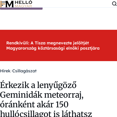
Ugrás a tartalomra
Rendkívüli: A Tisza megnevezte jelöltjét
Magyarország köztársasági elnöki posztjára
Hírek
Csillagászat
Érkezik a lenyűgöző
Geminidák meteorraj,
óránként akár 150
hullócsillagot is láthatsz