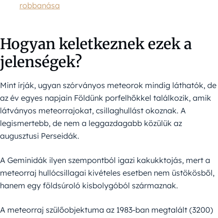
robbanása
Hogyan keletkeznek ezek a
jelenségek?
Mint írják, ugyan szórványos meteorok mindig láthatók, de
az év egyes napjain Földünk porfelhőkkel találkozik, amik
látványos meteorrajokat, csillaghullást okoznak. A
legismertebb, de nem a leggazdagabb közülük az
augusztusi Perseidák.
A Geminidák ilyen szempontból igazi kakukktojás, mert a
meteorraj hullócsillagai kivételes esetben nem üstökösből,
hanem egy földsúroló kisbolygóból származnak.
A meteorraj szülőobjektuma az 1983-ban megtalált (3200)