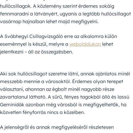
hullócsillagok. A közlemény szerint érdemes sokáig
fennmaradni a látványért, ugyanis a legtöbb hullócsillagot
vasárnap hajnalban lehet majd megfigyelni.
A Svábhegyi Csillagvizsgáló erre az alkalomra külön
eseménnyel is készül, melyre a
weboldalukon
lehet
jelentkezni – áll az összegzésben.
Aki sok hullócsillagot szeretne látni, annak ajánlatos minél
messzebb mennie a városoktól. Érdemes olyan terepet
választani, ahonnan az égbolt minél nagyobb része
zavartalanul látható. A sűrű, fényes tagokból álló és lassú
Geminidák azonban még városból is megfigyelhetők, ha
közvetlen fényforrás nincs a közelben.
A jelenségről és annak megfigyeléséről részletesen