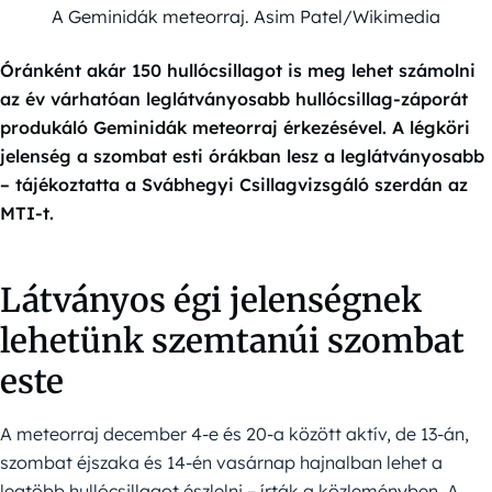
A Geminidák meteorraj. Asim Patel/Wikimedia
Óránként akár 150 hullócsillagot is meg lehet számolni
az év várhatóan leglátványosabb hullócsillag-záporát
produkáló Geminidák meteorraj érkezésével. A légköri
jelenség a szombat esti órákban lesz a leglátványosabb
– tájékoztatta a Svábhegyi Csillagvizsgáló szerdán az
MTI-t.
Látványos égi jelenségnek
lehetünk szemtanúi szombat
este
A meteorraj december 4-e és 20-a között aktív, de 13-án,
szombat éjszaka és 14-én vasárnap hajnalban lehet a
legtöbb hullócsillagot észlelni – írták a közleményben. A