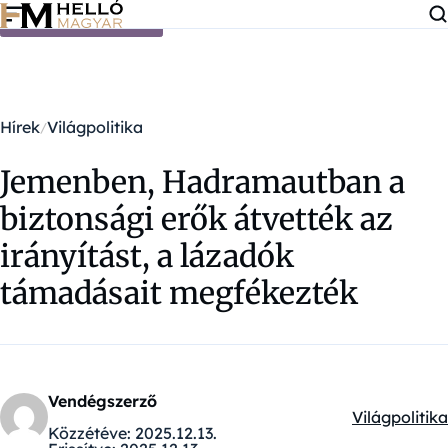
Ugrás a tartalomra
Hírek
Világpolitika
Jemenben, Hadramautban a
biztonsági erők átvették az
irányítást, a lázadók
támadásait megfékezték
Vendégszerző
Világpolitika
Kategóriák:
Közzétéve:
2025.12.13.