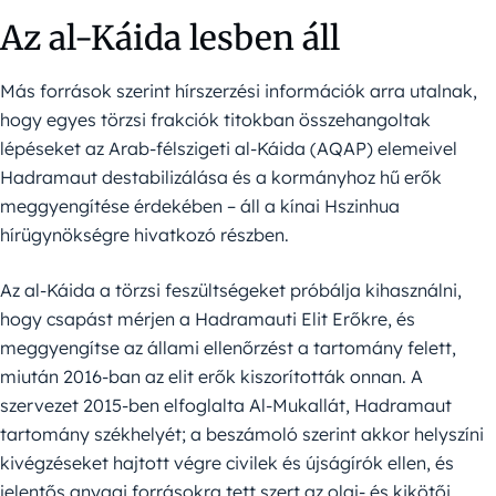
Az al-Káida lesben áll
Más források szerint hírszerzési információk arra utalnak,
hogy egyes törzsi frakciók titokban összehangoltak
lépéseket az Arab-félszigeti al-Káida (AQAP) elemeivel
Hadramaut destabilizálása és a kormányhoz hű erők
meggyengítése érdekében – áll a kínai Hszinhua
hírügynökségre hivatkozó részben.
Az al-Káida a törzsi feszültségeket próbálja kihasználni,
hogy csapást mérjen a Hadramauti Elit Erőkre, és
meggyengítse az állami ellenőrzést a tartomány felett,
miután 2016-ban az elit erők kiszorították onnan. A
szervezet 2015-ben elfoglalta Al-Mukallát, Hadramaut
tartomány székhelyét; a beszámoló szerint akkor helyszíni
kivégzéseket hajtott végre civilek és újságírók ellen, és
jelentős anyagi forrásokra tett szert az olaj- és kikötői