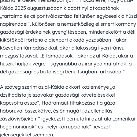
puszta ‘érdekek metszéspontján’.” Hozzátette, hogy az al-
Káida 2025 augusztusában kiadott nyilatkozatának
„tartalma és célpontválasztása feltűnően egybeesik a húszi
napirenddel”, különösen a nemzetközileg elismert kormány
gazdasági érdekeinek gyengítésében, mindenekelőtt a déli
kikötőkből történő olajexport akadályozásában – akár
közvetlen támadásokkal, akár a lakosság ilyen irányú
mozgósításával. „E támadások – akár az al-Káida, akár a
húszik hajtják végre – ugyanabba az irányba mutatnak: a
dél gazdasági és biztonsági bénultságban tartásába.”
A szöveg szerint az al-Káida akkori közleménye „a
dzsihádista jelszavakat gazdasági követelésekkel
kapcsolta össze”, Hadramaut tiltakozásait a gázai
háborúval összekötve, és önmagát „az ellenállás
zászlóvivőjeként” igyekezett bemutatni az általa „amerikai
hegemóniának” és „helyi korrupciónak” nevezett
jelenségekkel szemben.