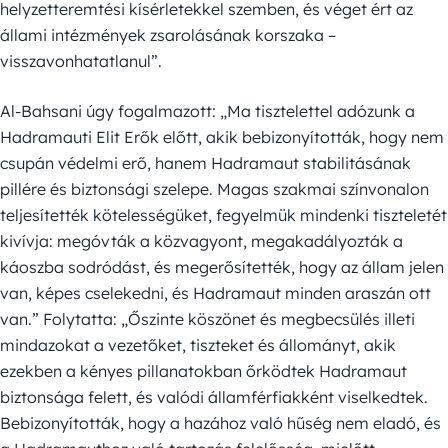
helyzetteremtési kísérletekkel szemben, és véget ért az
állami intézmények zsarolásának korszaka –
visszavonhatatlanul”.
Al-Bahsani úgy fogalmazott: „Ma tisztelettel adózunk a
Hadramauti Elit Erők előtt, akik bebizonyították, hogy nem
csupán védelmi erő, hanem Hadramaut stabilitásának
pillére és biztonsági szelepe. Magas szakmai színvonalon
teljesítették kötelességüket, fegyelmük mindenki tiszteletét
kivívja: megóvták a közvagyont, megakadályozták a
káoszba sodródást, és megerősítették, hogy az állam jelen
van, képes cselekedni, és Hadramaut minden araszán ott
van.” Folytatta: „Őszinte köszönet és megbecsülés illeti
mindazokat a vezetőket, tiszteket és állományt, akik
ezekben a kényes pillanatokban őrködtek Hadramaut
biztonsága felett, és valódi államférfiakként viselkedtek.
Bebizonyították, hogy a hazához való hűség nem eladó, és