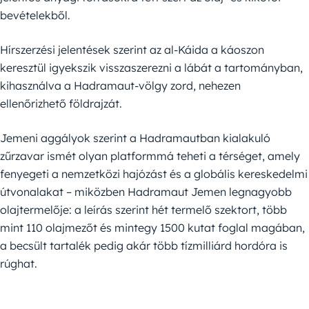
bevételekből.
Hírszerzési jelentések szerint az al-Káida a káoszon
keresztül igyekszik visszaszerezni a lábát a tartományban,
kihasználva a Hadramaut-völgy zord, nehezen
ellenőrizhető földrajzát.
Jemeni aggályok szerint a Hadramautban kialakuló
zűrzavar ismét olyan platformmá teheti a térséget, amely
fenyegeti a nemzetközi hajózást és a globális kereskedelmi
útvonalakat – miközben Hadramaut Jemen legnagyobb
olajtermelője: a leírás szerint hét termelő szektort, több
mint 110 olajmezőt és mintegy 1500 kutat foglal magában,
a becsült tartalék pedig akár több tízmilliárd hordóra is
rúghat.