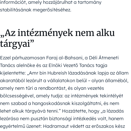
információt, amely hozzájárulhat a tartomány
stabilitásának megerősítéséhez.
„Az intézmények nem alku
tárgyai”
Ezzel párhuzamosan Faraj al-Bahsani, a Déli Átmeneti
Tanács alelnöke és az Elnöki Vezető Tanács tagja
kijelentette: „Amr bin Hubreish lázadásának lapja az állam
akaratából lezárult a vállalatokon belül – olyan államéból,
amely nem tűri a rendbontást, és olyan vezetés
bölcsességével, amely tudja: az intézmények tekintélyét
nem szabad a hangoskodásnak kiszolgáltatni, és nem
lehet alkuk tárgyává tenni.” Hozzátette, hogy „a lázadás
lezárása nem pusztán biztonsági intézkedés volt, hanem
egyértelmű üzenet: Hadramaut védett az erőszakos kész