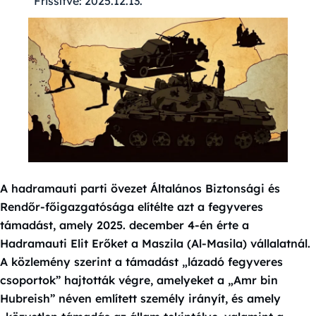
Frissítve:
2025.12.13.
A hadramauti parti övezet Általános Biztonsági és
Rendőr-főigazgatósága elítélte azt a fegyveres
támadást, amely 2025. december 4-én érte a
Hadramauti Elit Erőket a Maszila (Al-Masila) vállalatnál.
A közlemény szerint a támadást „lázadó fegyveres
csoportok” hajtották végre, amelyeket a „Amr bin
Hubreish” néven említett személy irányít, és amely