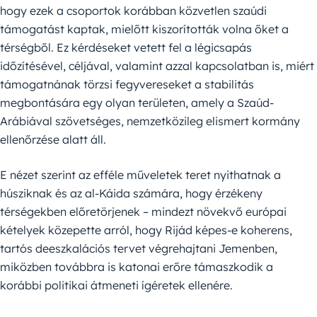
hogy ezek a csoportok korábban közvetlen szaúdi
támogatást kaptak, mielőtt kiszorították volna őket a
térségből. Ez kérdéseket vetett fel a légicsapás
időzítésével, céljával, valamint azzal kapcsolatban is, miért
támogatnának törzsi fegyvereseket a stabilitás
megbontására egy olyan területen, amely a Szaúd-
Arábiával szövetséges, nemzetközileg elismert kormány
ellenőrzése alatt áll.
E nézet szerint az efféle műveletek teret nyithatnak a
húsziknak és az al-Káida számára, hogy érzékeny
térségekben előretörjenek – mindezt növekvő európai
kételyek közepette arról, hogy Rijád képes-e koherens,
tartós deeszkalációs tervet végrehajtani Jemenben,
miközben továbbra is katonai erőre támaszkodik a
korábbi politikai átmeneti ígéretek ellenére.