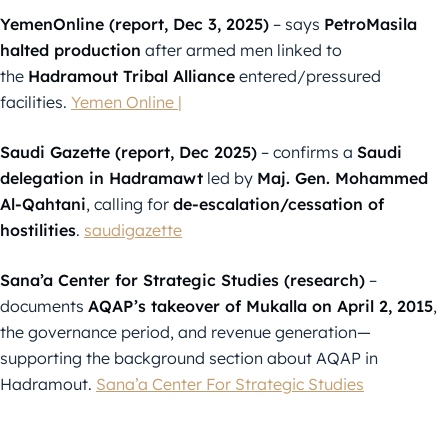
YemenOnline (report, Dec 3, 2025)
– says
PetroMasila
halted production
after armed men linked to
the
Hadramout Tribal Alliance
entered/pressured
facilities.
Yemen Online |
Saudi Gazette (report, Dec 2025)
– confirms a
Saudi
delegation in Hadramawt
led by
Maj. Gen. Mohammed
Al-Qahtani
, calling for
de-escalation/cessation of
hostilities
.
saudigazette
Sana’a Center for Strategic Studies (research)
–
documents
AQAP’s takeover of Mukalla on April 2, 2015
,
the governance period, and revenue generation—
supporting the background section about AQAP in
Hadramout.
Sana’a Center For Strategic Studies