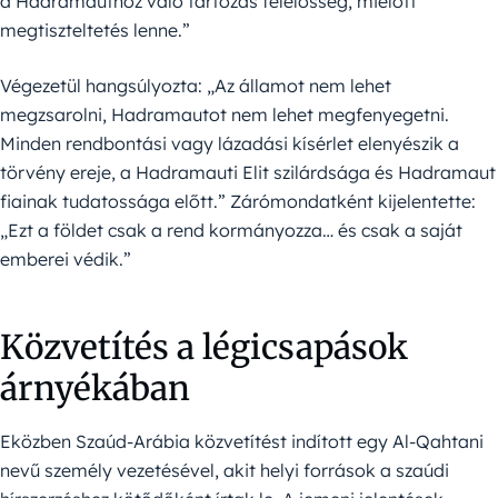
a Hadramauthoz való tartozás felelősség, mielőtt
megtiszteltetés lenne.”
Végezetül hangsúlyozta: „Az államot nem lehet
megzsarolni, Hadramautot nem lehet megfenyegetni.
Minden rendbontási vagy lázadási kísérlet elenyészik a
törvény ereje, a Hadramauti Elit szilárdsága és Hadramaut
fiainak tudatossága előtt.” Zárómondatként kijelentette:
„Ezt a földet csak a rend kormányozza… és csak a saját
emberei védik.”
Közvetítés a légicsapások
árnyékában
Eközben Szaúd-Arábia közvetítést indított egy Al-Qahtani
nevű személy vezetésével, akit helyi források a szaúdi