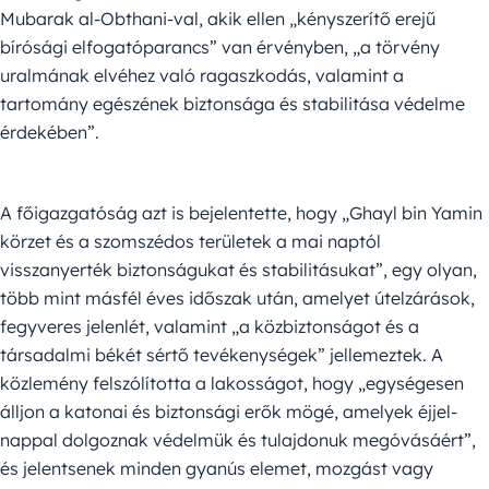
Mubarak al-Obthani-val, akik ellen „kényszerítő erejű
bírósági elfogatóparancs” van érvényben, „a törvény
uralmának elvéhez való ragaszkodás, valamint a
tartomány egészének biztonsága és stabilitása védelme
érdekében”.
A főigazgatóság azt is bejelentette, hogy „Ghayl bin Yamin
körzet és a szomszédos területek a mai naptól
visszanyerték biztonságukat és stabilitásukat”, egy olyan,
több mint másfél éves időszak után, amelyet útelzárások,
fegyveres jelenlét, valamint „a közbiztonságot és a
társadalmi békét sértő tevékenységek” jellemeztek. A
közlemény felszólította a lakosságot, hogy „egységesen
álljon a katonai és biztonsági erők mögé, amelyek éjjel-
nappal dolgoznak védelmük és tulajdonuk megóvásáért”,
és jelentsenek minden gyanús elemet, mozgást vagy