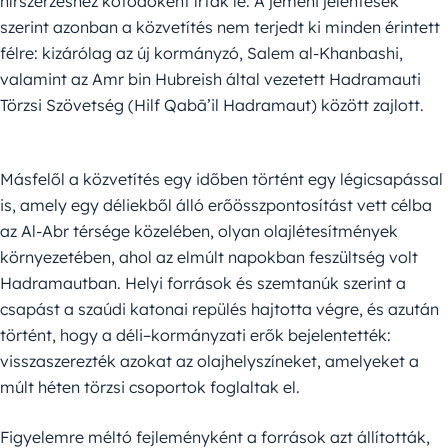
hírszerzéshez kötődőként írtak le. A jemeni jelentések
szerint azonban a közvetítés nem terjedt ki minden érintett
félre: kizárólag az új kormányzó, Salem al-Khanbashi,
valamint az Amr bin Hubreish által vezetett Hadramauti
Törzsi Szövetség (Hilf Qabā’il Hadramaut) között zajlott.
Másfelől a közvetítés egy időben történt egy légicsapással
is, amely egy déliekből álló erőösszpontosítást vett célba
az Al-Abr térsége közelében, olyan olajlétesítmények
környezetében, ahol az elmúlt napokban feszültség volt
Hadramautban. Helyi források és szemtanúk szerint a
csapást a szaúdi katonai repülés hajtotta végre, és azután
történt, hogy a déli–kormányzati erők bejelentették:
visszaszerezték azokat az olajhelyszíneket, amelyeket a
múlt héten törzsi csoportok foglaltak el.
Figyelemre méltó fejleményként a források azt állították,