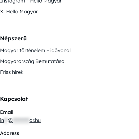
Instagram – Helló Magyar
X- Helló Magyar
Népszerű
Magyar történelem – idővonal
Magyarország Bemutatása
Friss hírek
Kapcsolat
Email
in
**
@
*********
ar.hu
Address