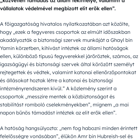
„közvetlen támadás az állam tekintélye, valamint a
vállalatok védelmével megbízott elit erők ellen”.
A főigazgatóság hivatalos nyilatkozatában azt közölte,
hogy „ezek a fegyveres csoportok az elmúlt időszakban
akadályozták a biztonsági szervek munkáját a Ghayl bin
Yamin körzetben, kihívást intéztek az állami hatóságok
ellen, különböző típusú fegyverekkel járőröztek, számos, az
igazságügyi és biztonsági szervek által körözött személyt
rejtegettek és védtek, valamint katonai ellenőrzőpontokat
és állásokat hoztak létre a katonai és biztonsági
intézményrendszeren kívül.” A közlemény szerint a
csoportok „messzire mentek a közbiztonságot és
stabilitást romboló cselekményekben”, mígnem „a mai
napon bűnös támadást intéztek az elit erők ellen”.
A hatóság hangsúlyozta: „nem fog habozni minden érintett
felelősségre vonásában”, élükön Amr bin Hubreish-sel és