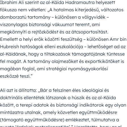
Ibrahim Ali szerint az al-Káida Hadramautra helyezett
fókusza nem véletlen: „A hatalmas kiterjedésű, változatos
domborzatú tartomány – különösen a völgyvidék –
viszonylagos biztonsági vákuumot teremt, ami
megkönnyíti a rejtőzködést és az átcsoportosítást.
Emellett a helyi erők közötti feszültség – különösen Amr bin
Hubreish hatóságok elleni eszkalációja – lehetőséget ad az
al-Káidának, hogy a tiltakozások támogatójának tüntesse
fel magát. A tartomány olajmezőket és exportkikötőket is
magában foglal, ami stratégiai nyomásgyakorlási
eszközzé teszi.”
Ali azt is állította: „Bár a felszínen éles ideológiai és
doktrinális ellentétek látszanak a húszik és az al-Káida
között, a terepi adatok és biztonsági indikátorok egy olyan
mintázatra utalnak, amely közvetlen együttműködésre
(támogató együttműködésre) emlékeztet, túlmutatva a