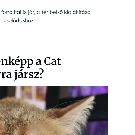
ró ital is jár, a tér belső kialakítása
apcsolódáshoz.
nképp a Cat
ra jársz?