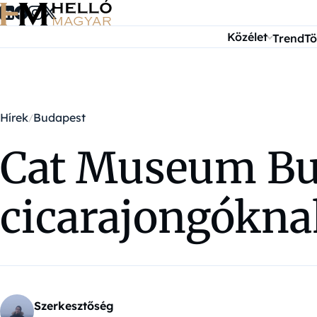
Ugrás a tartalomra
Közélet
Trend
Tö
Hírek
Budapest
Cat Museum Bud
cicarajongókna
Szerkesztőség