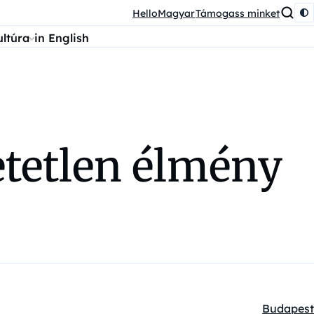
HelloMagyar
Támogass minket
ultúra
in English
etetlen élmény
Budapest