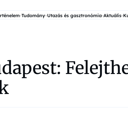
rténelem
Tudomány
Utazás és gasztronómia
Aktuális
K
apest: Felejth
k