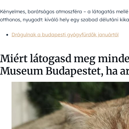
Kényelmes, barátságos atmoszféra – a látogatás mellé for
otthonos, nyugodt: kiváló hely egy szabad délutáni kik
Drágulnak a budapesti gyógyfürdők januártól
Miért látogasd meg minde
Museum Budapestet, ha ar