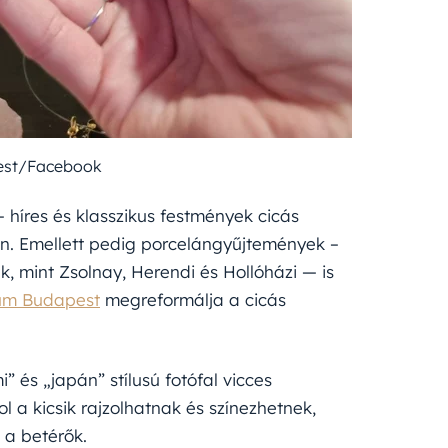
est/Facebook
 híres és klasszikus festmények cicás
en. Emellett pedig porcelángyűjtemények –
k, mint Zsolnay, Herendi és Hollóházi — is
um Budapest
megreformálja a cicás
 és „japán” stílusú fotófal vicces
ol a kicsik rajzolhatnak és színezhetnek,
k a betérők.