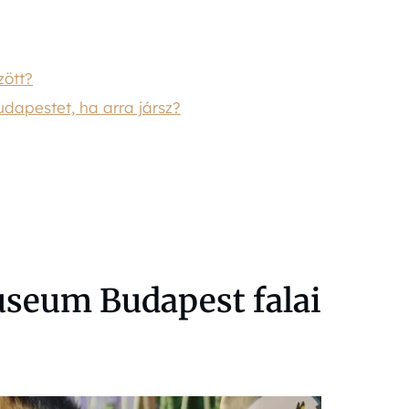
zött?
apestet, ha arra jársz?
useum Budapest falai