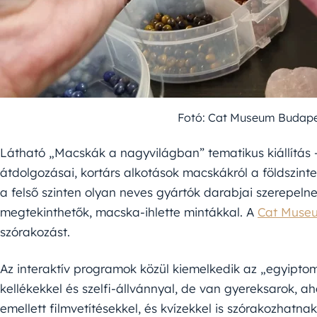
Fotó: Cat Museum Budap
Látható „Macskák a nagyvilágban” tematikus kiállítás –
átdolgozásai, kortárs alkotások macskákról a földszint
a felső szinten olyan neves gyártók darabjai szerepelne
megtekinthetők, macska-ihlette mintákkal. A
Cat Muse
szórakozást.
Az interaktív programok közül kiemelkedik az „egyiptomi”
kellékekkel és szelfi-állvánnyal, de van gyereksarok, ah
emellett filmvetítésekkel, és kvízekkel is szórakozhatna