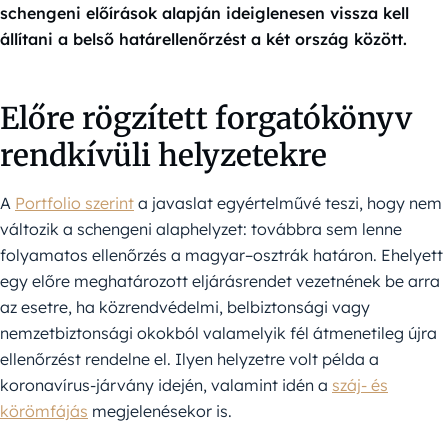
schengeni előírások alapján ideiglenesen vissza kell
állítani a belső határellenőrzést a két ország között.
Előre rögzített forgatókönyv
rendkívüli helyzetekre
A
Portfolio szerint
a javaslat egyértelművé teszi, hogy nem
változik a schengeni alaphelyzet: továbbra sem lenne
folyamatos ellenőrzés a magyar–osztrák határon. Ehelyett
egy előre meghatározott eljárásrendet vezetnének be arra
az esetre, ha közrendvédelmi, belbiztonsági vagy
nemzetbiztonsági okokból valamelyik fél átmenetileg újra
ellenőrzést rendelne el. Ilyen helyzetre volt példa a
koronavírus-járvány idején, valamint idén a
száj- és
körömfájás
megjelenésekor is.