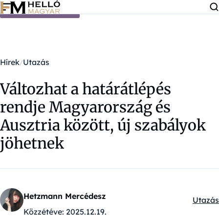
Ugrás a tartalomra
Hírek
Utazás
Változhat a határátlépés
rendje Magyarország és
Ausztria között, új szabályok
jöhetnek
Hetzmann Mercédesz
Utazás
Kategó
Közzétéve:
2025.12.19.