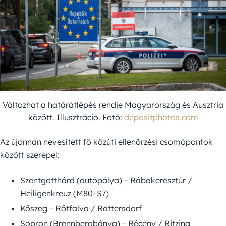
Változhat a határátlépés rendje Magyarország és Ausztria
között. Illusztráció. Fotó:
depositphotos.com
Az újonnan nevesített fő közúti ellenőrzési csomópontok
között szerepel:
Szentgotthárd (autópálya) – Rábakeresztúr /
Heiligenkreuz (M80–S7)
Kőszeg – Rőtfalva / Rattersdorf
Sopron (Brennbergbánya) – Récény / Ritzing