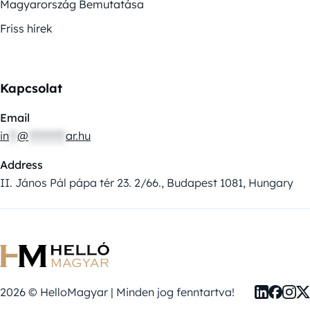
Magyarország Bemutatása
Friss hírek
Kapcsolat
Email
in
**
@
*********
ar.hu
Address
II. János Pál pápa tér 23. 2/66., Budapest 1081, Hungary
2026 © HelloMagyar | Minden jog fenntartva!