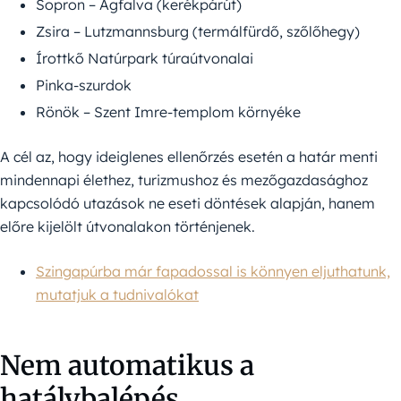
Sopron – Ágfalva (kerékpárút)
Zsira – Lutzmannsburg (termálfürdő, szőlőhegy)
Írottkő Natúrpark túraútvonalai
Pinka-szurdok
Rönök – Szent Imre-templom környéke
A cél az, hogy ideiglenes ellenőrzés esetén a határ menti
mindennapi élethez, turizmushoz és mezőgazdasághoz
kapcsolódó utazások ne eseti döntések alapján, hanem
előre kijelölt útvonalakon történjenek.
Szingapúrba már fapadossal is könnyen eljuthatunk,
mutatjuk a tudnivalókat
Nem automatikus a
hatálybalépés