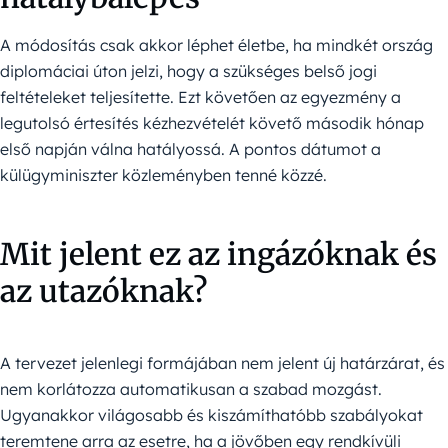
A módosítás csak akkor léphet életbe, ha mindkét ország
diplomáciai úton jelzi, hogy a szükséges belső jogi
feltételeket teljesítette. Ezt követően az egyezmény a
legutolsó értesítés kézhezvételét követő második hónap
első napján válna hatályossá. A pontos dátumot a
külügyminiszter közleményben tenné közzé.
Mit jelent ez az ingázóknak és
az utazóknak?
A tervezet jelenlegi formájában nem jelent új határzárat, és
nem korlátozza automatikusan a szabad mozgást.
Ugyanakkor világosabb és kiszámíthatóbb szabályokat
teremtene arra az esetre, ha a jövőben egy rendkívüli