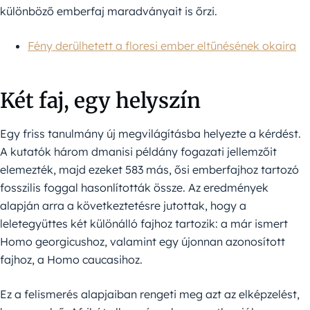
különböző emberfaj maradványait is őrzi.
Fény derülhetett a floresi ember eltűnésének okaira
Két faj, egy helyszín
Egy friss tanulmány új megvilágításba helyezte a kérdést.
A kutatók három dmanisi példány fogazati jellemzőit
elemezték, majd ezeket 583 más, ősi emberfajhoz tartozó
fosszilis foggal hasonlították össze. Az eredmények
alapján arra a következtetésre jutottak, hogy a
leletegyüttes két különálló fajhoz tartozik: a már ismert
Homo georgicushoz, valamint egy újonnan azonosított
fajhoz, a Homo caucasihoz.
Ez a felismerés alapjaiban rengeti meg azt az elképzelést,