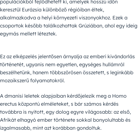
populációkból fejlődhetett ki, amelyek hosszú időn
keresztül Eurázsia különböző régióiban éltek,
alkalmazkodva a helyi környezeti viszonyokhoz. Ezek a
csoportok később találkozhattak Grúziában, ahol egy ideig
egymás mellett léteztek.
Ez az elképzelés jelentősen árnyalja az emberi kivándorlás
történetét, ugyanis nem egyetlen, egységes hullámról
beszélhetünk, hanem többszörösen összetett, s leginkább
mozaikszerű folyamatokról.
A dmanisi leletek alapjaiban kérdőjelezik meg a Homo
erectus központú elméleteket, s bár számos kérdés
továbbra is nyitott, egy dolog egyre világosabb: az első,
Afrikát elhagyó ember története sokkal bonyolultabb és
izgalmasabb, mint azt korábban gondoltuk.