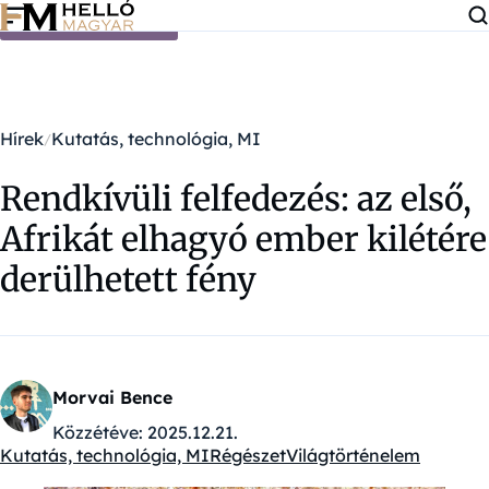
Ugrás a tartalomra
Hírek
Kutatás, technológia, MI
Rendkívüli felfedezés: az első,
Afrikát elhagyó ember kilétére
derülhetett fény
Morvai Bence
Közzétéve:
2025.12.21.
Kutatás, technológia, MI
Régészet
Világtörténelem
Kategóriák: