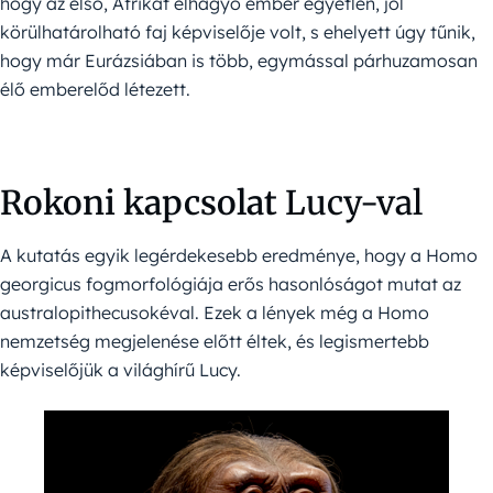
hogy az első, Afrikát elhagyó ember egyetlen, jól
körülhatárolható faj képviselője volt, s ehelyett úgy tűnik,
hogy már Eurázsiában is több, egymással párhuzamosan
élő emberelőd létezett.
Rokoni kapcsolat
Lucy-val
A kutatás egyik legérdekesebb eredménye, hogy a Homo
georgicus fogmorfológiája erős hasonlóságot mutat az
australopithecusokéval. Ezek a lények még a Homo
nemzetség megjelenése előtt éltek, és legismertebb
képviselőjük a világhírű Lucy.