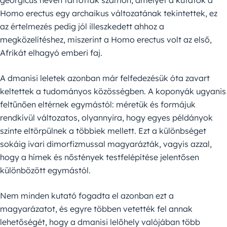
Homo erectus egy archaikus változatának tekintettek, ez
az értelmezés pedig jól illeszkedett ahhoz a
megközelítéshez, miszerint a Homo erectus volt az első,
Afrikát elhagyó emberi faj.
A dmanisi leletek azonban már felfedezésük óta zavart
keltettek a tudományos közösségben. A koponyák ugyanis
feltűnően eltérnek egymástól: méretük és formájuk
rendkívül változatos, olyannyira, hogy egyes példányok
szinte eltörpülnek a többiek mellett. Ezt a különbséget
sokáig ivari dimorfizmussal magyarázták, vagyis azzal,
hogy a hímek és nőstények testfelépítése jelentősen
különbözött egymástól.
Nem minden kutató fogadta el azonban ezt a
magyarázatot, és egyre többen vetették fel annak
lehetőségét, hogy a dmanisi lelőhely valójában több