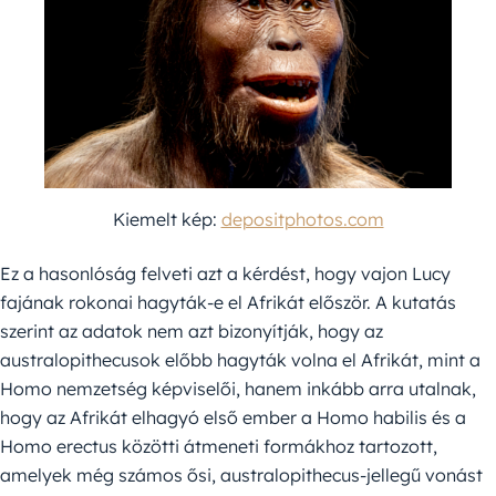
Kiemelt kép:
depositphotos.com
Ez a hasonlóság felveti azt a kérdést, hogy vajon Lucy
fajának rokonai hagyták-e el Afrikát először. A kutatás
szerint az adatok nem azt bizonyítják, hogy az
australopithecusok előbb hagyták volna el Afrikát, mint a
Homo nemzetség képviselői, hanem inkább arra utalnak,
hogy az Afrikát elhagyó első ember a Homo habilis és a
Homo erectus közötti átmeneti formákhoz tartozott,
amelyek még számos ősi, australopithecus-jellegű vonást