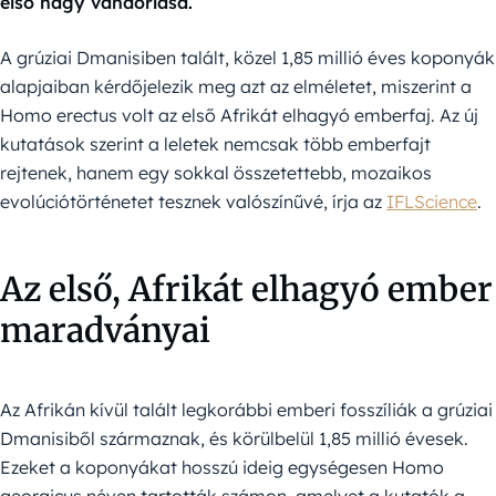
első nagy vándorlása.
A grúziai Dmanisiben talált, közel 1,85 millió éves koponyák
alapjaiban kérdőjelezik meg azt az elméletet, miszerint a
Homo erectus volt az első Afrikát elhagyó emberfaj. Az új
kutatások szerint a leletek nemcsak több emberfajt
rejtenek, hanem egy sokkal összetettebb, mozaikos
evolúciótörténetet tesznek valószínűvé, írja az
IFLScience
.
Az első, Afrikát elhagyó ember
maradványai
Az Afrikán kívül talált legkorábbi emberi fosszíliák a grúziai
Dmanisiből származnak, és körülbelül 1,85 millió évesek.
Ezeket a koponyákat hosszú ideig egységesen Homo
georgicus néven tartották számon, amelyet a kutatók a