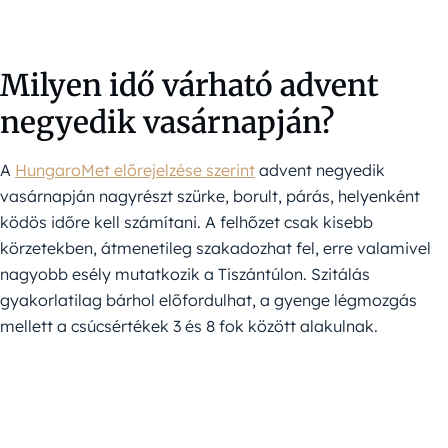
Milyen idő várható advent
negyedik vasárnapján?
A
HungaroMet előrejelzése szerint
advent negyedik
vasárnapján nagyrészt szürke, borult, párás, helyenként
ködös időre kell számítani. A felhőzet csak kisebb
körzetekben, átmenetileg szakadozhat fel, erre valamivel
nagyobb esély mutatkozik a Tiszántúlon. Szitálás
gyakorlatilag bárhol előfordulhat, a gyenge légmozgás
mellett a csúcsértékek 3 és 8 fok között alakulnak.