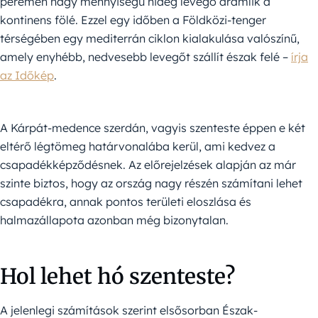
peremén nagy mennyiségű hideg levegő áramlik a
kontinens fölé. Ezzel egy időben a Földközi-tenger
térségében egy mediterrán ciklon kialakulása valószínű,
amely enyhébb, nedvesebb levegőt szállít észak felé –
írja
az Időkép
.
A Kárpát-medence szerdán, vagyis szenteste éppen e két
eltérő légtömeg határvonalába kerül, ami kedvez a
csapadékképződésnek. Az előrejelzések alapján az már
szinte biztos, hogy az ország nagy részén számítani lehet
csapadékra, annak pontos területi eloszlása és
halmazállapota azonban még bizonytalan.
Hol lehet hó szenteste?
A jelenlegi számítások szerint elsősorban Észak-