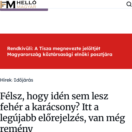
Ugrás a tartalomra
Rendkívüli: A Tisza megnevezte jelöltjét
Magyarország köztársasági elnöki posztjára
Hírek
Időjárás
Félsz, hogy idén sem lesz
fehér a karácsony? Itt a
legújabb előrejelzés, van még
remény