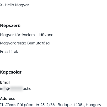
X- Helló Magyar
Népszerű
Magyar történelem – idővonal
Magyarország Bemutatása
Friss hírek
Kapcsolat
Email
in
**
@
*********
ar.hu
Address
II. János Pál pápa tér 23. 2/66., Budapest 1081, Hungary