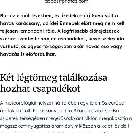
depositphotos.com
Bár az elmúlt években, évtizedekben ritkává vált a
havas karácsony, az idei ünnepek előtt még nem kell
teljesen lemondani róla. A legfrissebb előrejelzések
szerint szenteste napján csapadékos, kissé szeles idő
várható, és egyes térségekben akár havas eső vagy
havazás is előfordulhat.
Két légtömeg találkozása
hozhat csapadékot
A meteorológiai helyzet hátterében egy jelentős európai
átalakulás áll. Karácsony előtt a Skandinávia és a Brit-
szigetek térségében megerősödő anticiklon megakasztja a
megszokott nyugatias áramlást, miközben a keleti és déli