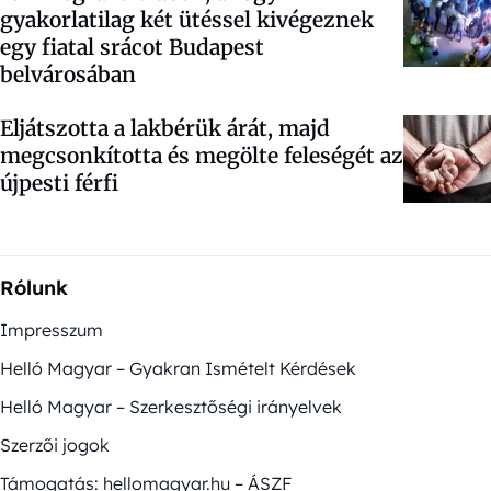
gyakorlatilag két ütéssel kivégeznek
egy fiatal srácot Budapest
belvárosában
Eljátszotta a lakbérük árát, majd
megcsonkította és megölte feleségét az
újpesti férfi
Rólunk
Impresszum
Helló Magyar – Gyakran Ismételt Kérdések
Helló Magyar – Szerkesztőségi irányelvek
Szerzői jogok
Támogatás: hellomagyar.hu – ÁSZF