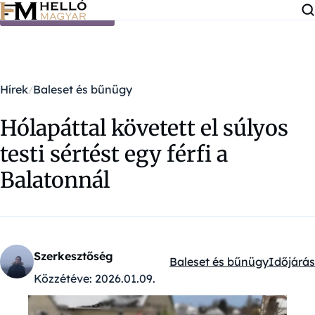
Ugrás a tartalomra
Hírek
Baleset és bűnügy
Hólapáttal követett el súlyos
testi sértést egy férfi a
Balatonnál
Szerkesztőség
Baleset és bűnügy
Időjárás
Kategóriák:
Közzétéve:
2026.01.09.