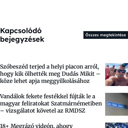
Kapcsolódó
Összes megtekintése
bejegyzések
Szóbeszéd terjed a helyi piacon arról,
hogy kik ölhették meg Dudás Mikit –
köze lehet apja meggyilkolásához
Vandálok fekete festékkel fújták le a
magyar feliratokat Szatmárnémetiben
– vizsgálatot követel az RMDSZ
18+ Megrázó videón, ahogy