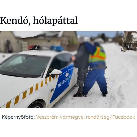
Kendó, hólapáttal
Képernyőfotó:
Veszprém vármegyei rendőrség/Facebook