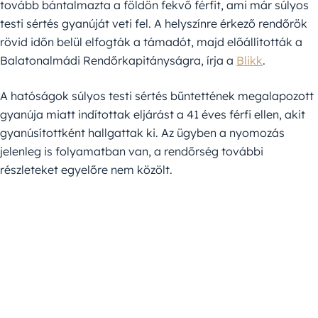
tovább bántalmazta a földön fekvő férfit, ami már súlyos
testi sértés gyanúját veti fel. A helyszínre érkező rendőrök
rövid időn belül elfogták a támadót, majd előállították a
Balatonalmádi Rendőrkapitányságra, írja a
Blikk
.
A hatóságok súlyos testi sértés bűntettének megalapozott
gyanúja miatt indítottak eljárást a 41 éves férfi ellen, akit
gyanúsítottként hallgattak ki. Az ügyben a nyomozás
jelenleg is folyamatban van, a rendőrség további
részleteket egyelőre nem közölt.