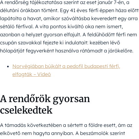
A rendőrség tájékoztatása szerint az eset január 7-én, a
délutáni órákban történt. Egy 41 éves férfi éppen háza előtt
lapátolta a havat, amikor szóváltásba keveredett egy arra
sétáló férfival. A vita pontos kiváltó oka nem ismert,
azonban a helyzet gyorsan elfajult. A feldühödött férfi nem
csupán szavakkal fejezte ki indulatait: kezében lévő
hólapátját fegyverként használva rátámadt a járókelőre.
Norvégiában bújkált a pedofil budapesti férfi,
elfogták ⁠– Videó
A rendőrök gyorsan
cselekedtek
A támadás következtében a sértett a földre esett, ám az
elkövető nem hagyta annyiban. A beszámolók szerint