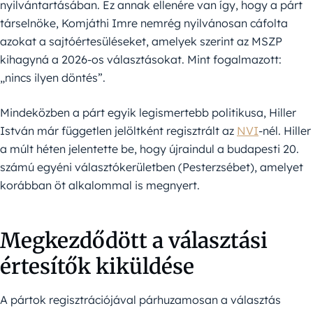
nyilvántartásában. Ez annak ellenére van így, hogy a párt
társelnöke, Komjáthi Imre nemrég nyilvánosan cáfolta
azokat a sajtóértesüléseket, amelyek szerint az MSZP
kihagyná a 2026-os választásokat. Mint fogalmazott:
„nincs ilyen döntés”.
Mindeközben a párt egyik legismertebb politikusa, Hiller
István már független jelöltként regisztrált az
NVI
-nél. Hiller
a múlt héten jelentette be, hogy újraindul a budapesti 20.
számú egyéni választókerületben (Pesterzsébet), amelyet
korábban öt alkalommal is megnyert.
Megkezdődött a választási
értesítők kiküldése
A pártok regisztrációjával párhuzamosan a választás