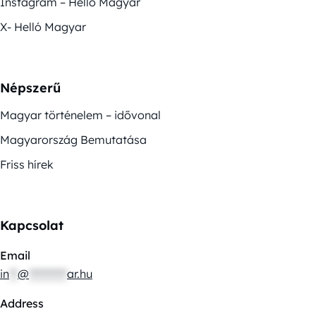
Instagram – Helló Magyar
X- Helló Magyar
Népszerű
Magyar történelem – idővonal
Magyarország Bemutatása
Friss hírek
Kapcsolat
Email
in
**
@
*********
ar.hu
Address