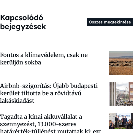
Kapcsolódó
Összes megtekintése
bejegyzések
Fontos a klímavédelem, csak ne
kerüljön sokba
Airbnb-szigorítás: Újabb budapesti
kerület tiltotta be a rövidtávú
lakáskiadást
Tagadta a kínai akkuvállalat a
szennyezést, 13.000-szeres
határérték-túllépést mutattak ki: ezt