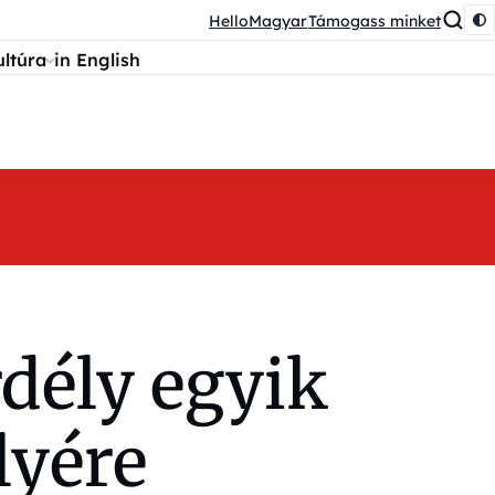
HelloMagyar
Támogass minket
ultúra
in English
dély egyik
lyére