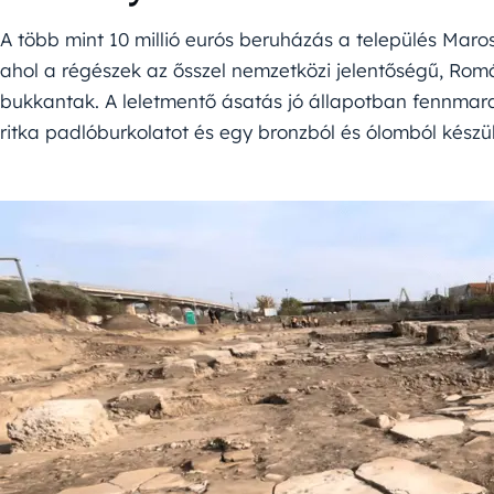
A több mint 10 millió eurós beruházás a település Mar
ahol a régészek az ősszel nemzetközi jelentőségű, Romá
bukkantak. A leletmentő ásatás jó állapotban fennmarad
ritka padlóburkolatot és egy bronzból és ólomból készült