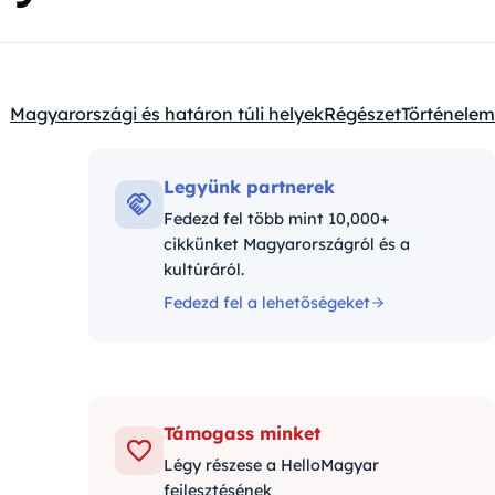
Magyarországi és határon túli helyek
Régészet
Történelem
Kategóriák:
Legyünk partnerek
Fedezd fel több mint 10,000+
cikkünket Magyarországról és a
kultúráról.
Fedezd fel a lehetőségeket
Támogass minket
Légy részese a HelloMagyar
fejlesztésének