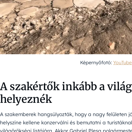
Képernyőfotó:
YouTube
A szakértők inkább a világ
helyeznék
A szakemberek hangsúlyozták, hogy a nagy felületen 
helyszíne kellene konzerválni és bemutatni a turistákna
világörökségi listájára. Akkor Gabriel Plesa polgármester