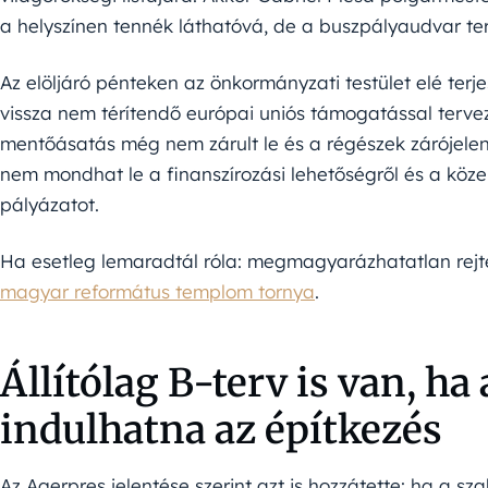
a helyszínen tennék láthatóvá, de a buszpályaudvar t
Az elöljáró pénteken az önkormányzati testület elé terj
vissza nem térítendő európai uniós támogatással terve
mentőásatás még nem zárult le és a régészek zárójelen
nem mondhat le a finanszírozási lehetőségről és a közel
pályázatot.
Ha esetleg lemaradtál róla: megmagyarázhatatlan rejt
magyar református templom tornya
.
Állítólag B-terv is van, h
indulhatna az építkezés
Az Agerpres jelentése szerint azt is hozzátette: ha a 