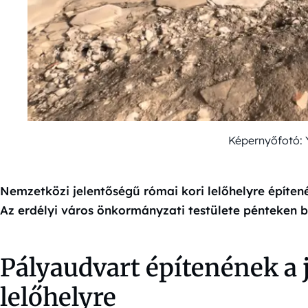
Képernyőfotó: 
Nemzetközi jelentőségű római kori lelőhelyre építe
Az erdélyi város önkormányzati testülete pénteken b
Pályaudvart építenének a 
lelőhelyre