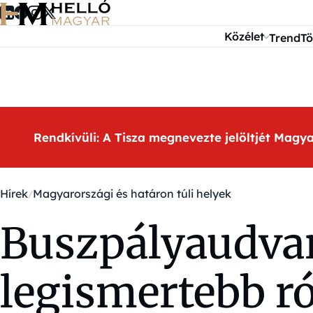
Ugrás a tartalomra
Közélet
Trend
Tö
Rendkívüli: A Tisza megnevezte jelöltjét Magy
Hírek
Magyarországi és határon túli helyek
Buszpályaudvar
legismertebb ró