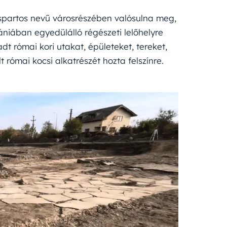
ospartos nevű városrészében valósulna meg,
niában egyedülálló régészeti lelőhelyre
t római kori utakat, épületeket, tereket,
 római kocsi alkatrészét hozta felszínre.