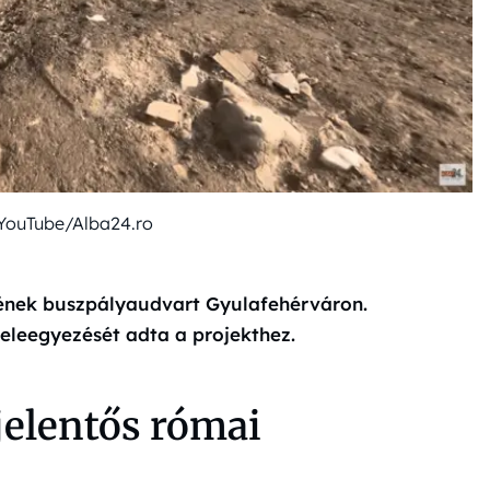
YouTube/Alba24.ro
nének buszpályaudvart Gyulafehérváron.
eleegyezését adta a projekthez.
jelentős római