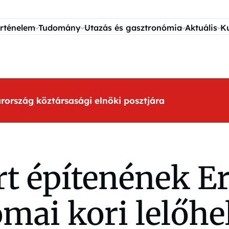
rténelem
Tudomány
Utazás és gasztronómia
Aktuális
K
arország köztársasági elnöki posztjára
t építenének Er
mai kori lelőhe