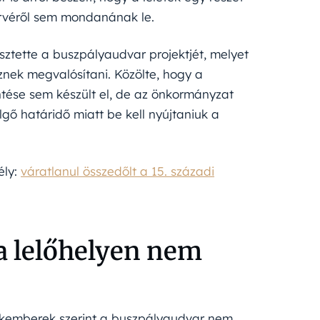
ervéről sem mondanának le.
esztette a buszpályaudvar projektjét, melyet
znek megvalósítani. Közölte, hogy a
tése sem készült el, de az önkormányzat
gő határidő miatt be kell nyújtaniuk a
ély:
váratlanul összedőlt a 15. századi
a a lelőhelyen nem
szakemberek szerint a buszpályaudvar nem