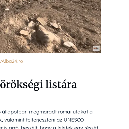
/Alba24.ro
örökségi listára
jó állapotban megmaradt római utakat a
k, valamint felterjeszteni az UNESCO
 is arról beszélt, hogy a leletek egy részét