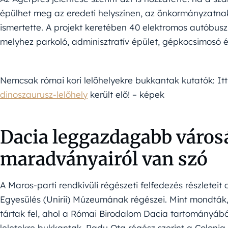
épülhet meg az eredeti helyszínen, az önkormányzatna
ismertette. A projekt keretében 40 elektromos autóbusz
melyhez parkoló, adminisztratív épület, gépkocsimosó 
Nemcsak római kori lelőhelyekre bukkantak kutatók: Itt 
dinoszaurusz-lelőhely
került elő! – képek
Dacia leggazdagabb váro
maradványairól van szó
A Maros-parti rendkívüli régészeti felfedezés részleteit
Egyesülés (Unirii) Múzeumának régészei. Mint mondták
tártak fel, ahol a Római Birodalom Dacia tartományából
leletekre bukkantak. Radu Ota régész szerint a Colonia 