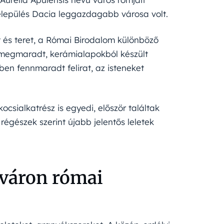
település Dacia leggazdagabb városa volt.
 és teret, a Római Birodalom különböző
 megmaradt, kerámialapokból készült
ben fennmaradt felirat, az isteneket
kocsialkatrész is egyedi, először találtak
 régészek szerint újabb jelentős leletek
váron római