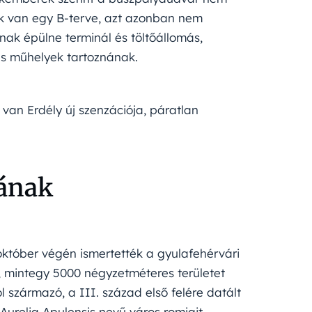
k van egy B-terve, azt azonban nem
nak épülne terminál és töltőállomás,
és műhelyek tartoznának.
van Erdély új szenzációja, páratlan
sának
 október végén ismertették a gyulafehérvári
, mintegy 5000 négyzetméteres területet
 származó, a III. század első felére datált
Aurelia Apulensis nevű város romjait