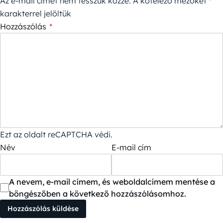
Az e-mail címet nem tesszük közzé.
A kötelező mezőket
*
karakterrel jelöltük
Hozzászólás
*
Ezt az oldalt reCAPTCHA védi.
Név
E-mail cím
A nevem, e-mail címem, és weboldalcímem mentése a
böngészőben a következő hozzászólásomhoz.