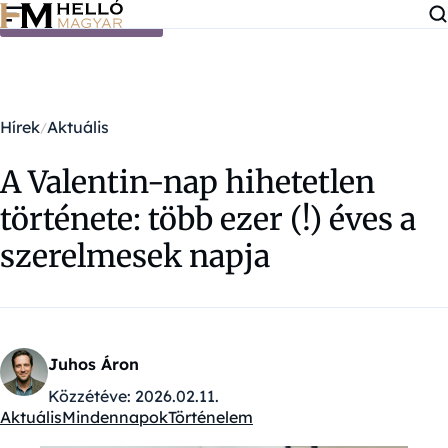
Ugrás a tartalomra
Hírek
Aktuális
A Valentin-nap hihetetlen
története: több ezer (!) éves a
szerelmesek napja
Juhos Áron
Közzétéve:
2026.02.11.
Aktuális
Mindennapok
Történelem
Kategóriák: