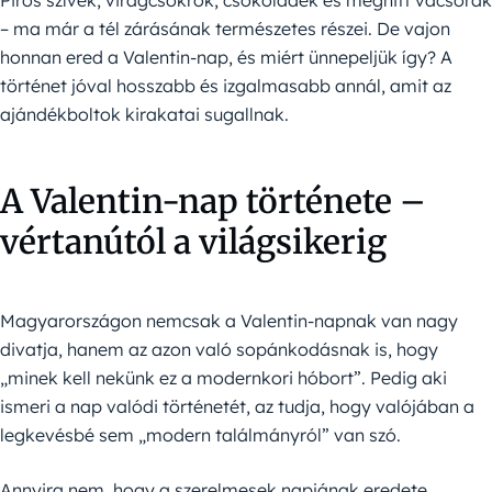
Piros szívek, virágcsokrok, csokoládék és meghitt vacsorák
– ma már a tél zárásának természetes részei. De vajon
honnan ered a Valentin-nap, és miért ünnepeljük így? A
történet jóval hosszabb és izgalmasabb annál, amit az
ajándékboltok kirakatai sugallnak.
A Valentin-nap története –
vértanútól a világsikerig
Magyarországon nemcsak a Valentin-napnak van nagy
divatja, hanem az azon való sopánkodásnak is, hogy
„minek kell nekünk ez a modernkori hóbort”. Pedig aki
ismeri a nap valódi történetét, az tudja, hogy valójában a
legkevésbé sem „modern találmányról” van szó.
Annyira nem, hogy a szerelmesek napjának eredete