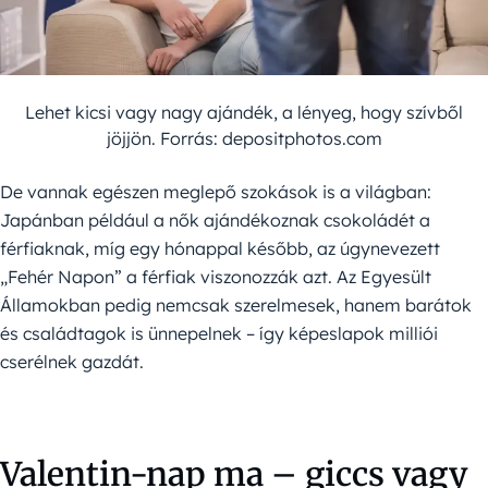
Lehet kicsi vagy nagy ajándék, a lényeg, hogy szívből
jöjjön. Forrás: depositphotos.com
De vannak egészen meglepő szokások is a világban:
Japánban például a nők ajándékoznak csokoládét a
férfiaknak, míg egy hónappal később, az úgynevezett
„Fehér Napon” a férfiak viszonozzák azt. Az Egyesült
Államokban pedig nemcsak szerelmesek, hanem barátok
és családtagok is ünnepelnek – így képeslapok milliói
cserélnek gazdát.
Valentin-nap ma – giccs vagy