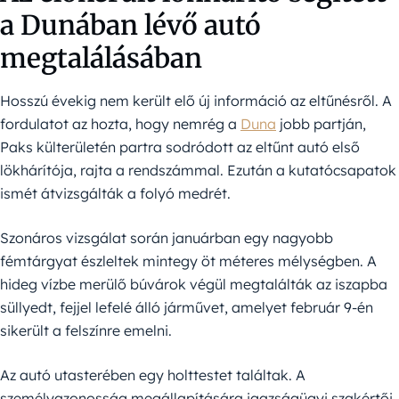
a Dunában lévő autó
megtalálásában
Hosszú évekig nem került elő új információ az eltűnésről. A
fordulatot az hozta, hogy nemrég a
Duna
jobb partján,
Paks külterületén partra sodródott az eltűnt autó első
lökhárítója, rajta a rendszámmal. Ezután a kutatócsapatok
ismét átvizsgálták a folyó medrét.
Szonáros vizsgálat során januárban egy nagyobb
fémtárgyat észleltek mintegy öt méteres mélységben. A
hideg vízbe merülő búvárok végül megtalálták az iszapba
süllyedt, fejjel lefelé álló járművet, amelyet február 9-én
sikerült a felszínre emelni.
Az autó utasterében egy holttestet találtak. A
személyazonosság megállapítására igazságügyi szakértői