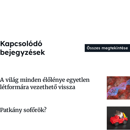
Kapcsolódó
Összes megtekintése
bejegyzések
A világ minden élőlénye egyetlen
létformára vezethető vissza
Patkány sofőrök?