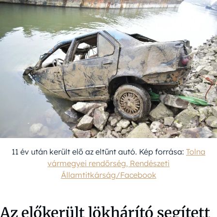
11 év után került elő az eltűnt autó. Kép forrása:
Tolna
vármegyei rendőrség, Rendészeti
Államtitkárság/Facebook
Az előkerült lökhárító segített