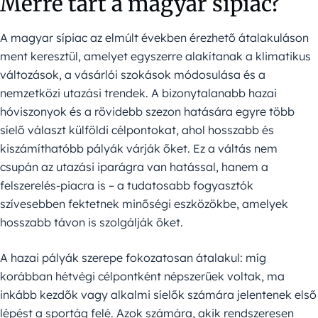
Merre tart a magyar sípiac?
A magyar sípiac az elmúlt években érezhető átalakuláson
ment keresztül, amelyet egyszerre alakítanak a klimatikus
változások, a vásárlói szokások módosulása és a
nemzetközi utazási trendek. A bizonytalanabb hazai
hóviszonyok és a rövidebb szezon hatására egyre több
síelő választ külföldi célpontokat, ahol hosszabb és
kiszámíthatóbb pályák várják őket. Ez a váltás nem
csupán az utazási iparágra van hatással, hanem a
felszerelés-piacra is – a tudatosabb fogyasztók
szívesebben fektetnek minőségi eszközökbe, amelyek
hosszabb távon is szolgálják őket.
A hazai pályák szerepe fokozatosan átalakul: míg
korábban hétvégi célpontként népszerűek voltak, ma
inkább kezdők vagy alkalmi síelők számára jelentenek első
lépést a sportág felé. Azok számára, akik rendszeresen