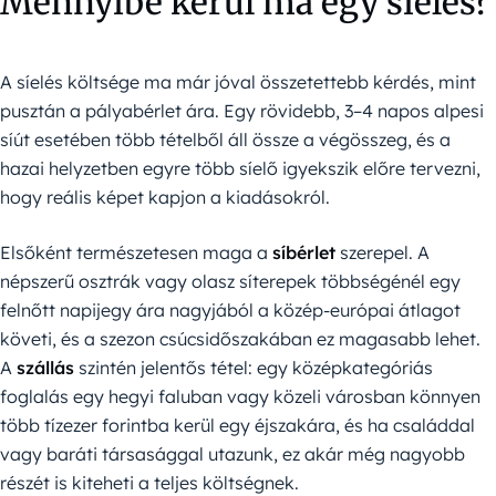
Mennyibe kerül ma egy síelés?
A síelés költsége ma már jóval összetettebb kérdés, mint
pusztán a pályabérlet ára. Egy rövidebb, 3–4 napos alpesi
síút esetében több tételből áll össze a végösszeg, és a
hazai helyzetben egyre több síelő igyekszik előre tervezni,
hogy reális képet kapjon a kiadásokról.
Elsőként természetesen maga a
síbérlet
szerepel. A
népszerű osztrák vagy olasz síterepek többségénél egy
felnőtt napijegy ára nagyjából a közép-európai átlagot
követi, és a szezon csúcsidőszakában ez magasabb lehet.
A
szállás
szintén jelentős tétel: egy középkategóriás
foglalás egy hegyi faluban vagy közeli városban könnyen
több tízezer forintba kerül egy éjszakára, és ha családdal
vagy baráti társasággal utazunk, ez akár még nagyobb
részét is kiteheti a teljes költségnek.