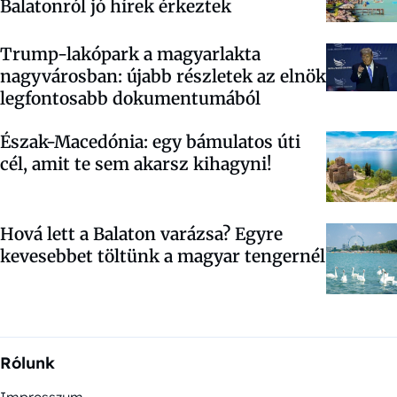
Balatonról jó hírek érkeztek
Trump-lakópark a magyarlakta
nagyvárosban: újabb részletek az elnök
legfontosabb dokumentumából
Észak-Macedónia: egy bámulatos úti
cél, amit te sem akarsz kihagyni!
Hová lett a Balaton varázsa? Egyre
kevesebbet töltünk a magyar tengernél
Rólunk