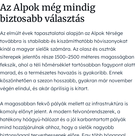
Az Alpok még mindig
biztosabb választás
Az elmúlt évek tapasztalatai alapján az Alpok térsége
továbbra is stabilabb és kiszámíthatóbb hóviszonyokat
kínál a magyar síelők számára. Az olasz és osztrák
síterepek jelentős része 1500–2500 méteres magasságban
fekszik, ahol a téli hőmérséklet tartósabban fagypont alatt
marad, és a természetes havazás is gyakoribb. Ennek
köszönhetően a szezon hosszabb, gyakran már november
végén elindul, és akár áprilisig is kitart.
A magasabban fekvő pályák mellett az infrastruktúra is
komoly előnyt jelent. A modern felvonórendszerek, a
hatékony hóágyú-hálózat és a jól karbantartott pályák
mind hozzájárulnak ahhoz, hogy a síelők nagyobb
biztonsággal tervezhessenek előre. Egy több hónappal