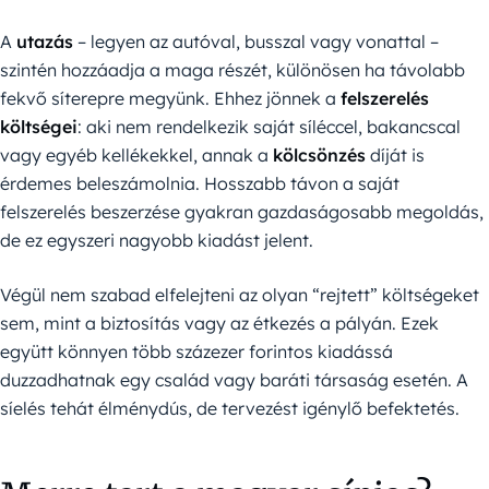
A
utazás
– legyen az autóval, busszal vagy vonattal –
szintén hozzáadja a maga részét, különösen ha távolabb
fekvő síterepre megyünk. Ehhez jönnek a
felszerelés
költségei
: aki nem rendelkezik saját síléccel, bakancscal
vagy egyéb kellékekkel, annak a
kölcsönzés
díját is
érdemes beleszámolnia. Hosszabb távon a saját
felszerelés beszerzése gyakran gazdaságosabb megoldás,
de ez egyszeri nagyobb kiadást jelent.
Végül nem szabad elfelejteni az olyan “rejtett” költségeket
sem, mint a biztosítás vagy az étkezés a pályán. Ezek
együtt könnyen több százezer forintos kiadássá
duzzadhatnak egy család vagy baráti társaság esetén. A
síelés tehát élménydús, de tervezést igénylő befektetés.