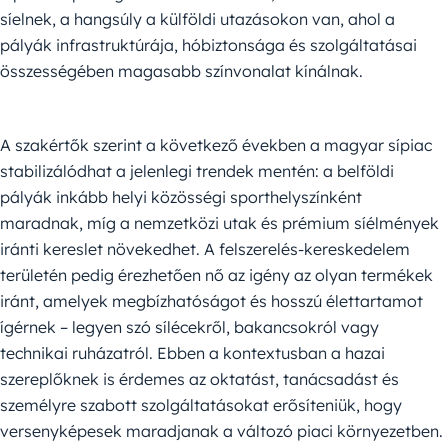
síelnek, a hangsúly a külföldi utazásokon van, ahol a
pályák infrastruktúrája, hóbiztonsága és szolgáltatásai
összességében magasabb színvonalat kínálnak.
A szakértők szerint a következő években a magyar sípiac
stabilizálódhat a jelenlegi trendek mentén: a belföldi
pályák inkább helyi közösségi sporthelyszínként
maradnak, míg a nemzetközi utak és prémium síélmények
iránti kereslet növekedhet. A felszerelés-kereskedelem
területén pedig érezhetően nő az igény az olyan termékek
iránt, amelyek megbízhatóságot és hosszú élettartamot
ígérnek – legyen szó sílécekről, bakancsokról vagy
technikai ruházatról. Ebben a kontextusban a hazai
szereplőknek is érdemes az oktatást, tanácsadást és
személyre szabott szolgáltatásokat erősíteniük, hogy
versenyképesek maradjanak a változó piaci környezetben.