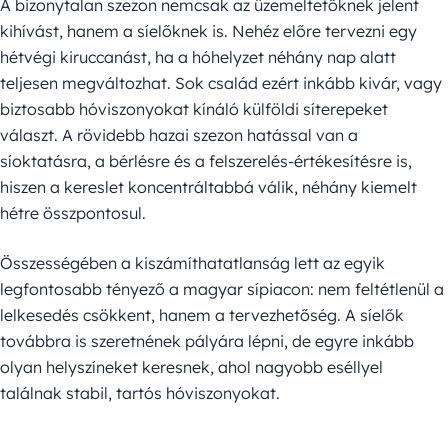
A bizonytalan szezon nemcsak az üzemeltetőknek jelent
kihívást, hanem a síelőknek is. Nehéz előre tervezni egy
hétvégi kiruccanást, ha a hóhelyzet néhány nap alatt
teljesen megváltozhat. Sok család ezért inkább kivár, vagy
biztosabb hóviszonyokat kínáló külföldi síterepeket
választ. A rövidebb hazai szezon hatással van a
síoktatásra, a bérlésre és a felszerelés-értékesítésre is,
hiszen a kereslet koncentráltabbá válik, néhány kiemelt
hétre összpontosul.
Összességében a kiszámíthatatlanság lett az egyik
legfontosabb tényező a magyar sípiacon: nem feltétlenül a
lelkesedés csökkent, hanem a tervezhetőség. A síelők
továbbra is szeretnének pályára lépni, de egyre inkább
olyan helyszíneket keresnek, ahol nagyobb eséllyel
találnak stabil, tartós hóviszonyokat.