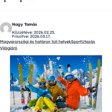
Nagy Tamás
Közzétéve:
2026.02.25.
Frissítve:
2026.03.17.
Magyarországi és határon túli helyek
Sport
Utazás
Kategóriák:
Világjáró