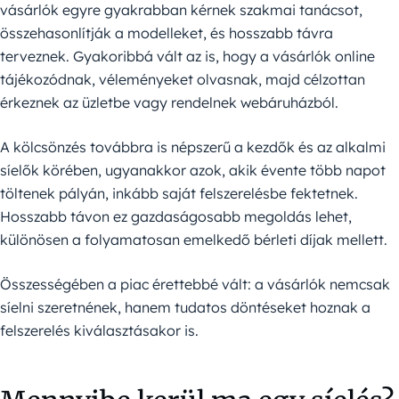
vásárlók egyre gyakrabban kérnek szakmai tanácsot,
összehasonlítják a modelleket, és hosszabb távra
terveznek. Gyakoribbá vált az is, hogy a vásárlók online
tájékozódnak, véleményeket olvasnak, majd célzottan
érkeznek az üzletbe vagy rendelnek webáruházból.
A kölcsönzés továbbra is népszerű a kezdők és az alkalmi
síelők körében, ugyanakkor azok, akik évente több napot
töltenek pályán, inkább saját felszerelésbe fektetnek.
Hosszabb távon ez gazdaságosabb megoldás lehet,
különösen a folyamatosan emelkedő bérleti díjak mellett.
Összességében a piac érettebbé vált: a vásárlók nemcsak
síelni szeretnének, hanem tudatos döntéseket hoznak a
felszerelés kiválasztásakor is.