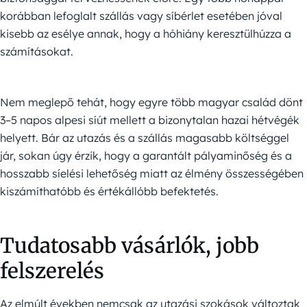
korábban lefoglalt szállás vagy síbérlet esetében jóval
kisebb az esélye annak, hogy a hóhiány keresztülhúzza a
számításokat.
Nem meglepő tehát, hogy egyre több magyar család dönt
3–5 napos alpesi síút mellett a bizonytalan hazai hétvégék
helyett. Bár az utazás és a szállás magasabb költséggel
jár, sokan úgy érzik, hogy a garantált pályaminőség és a
hosszabb síelési lehetőség miatt az élmény összességében
kiszámíthatóbb és értékállóbb befektetés.
Tudatosabb vásárlók, jobb
felszerelés
Az elmúlt években nemcsak az utazási szokások változtak