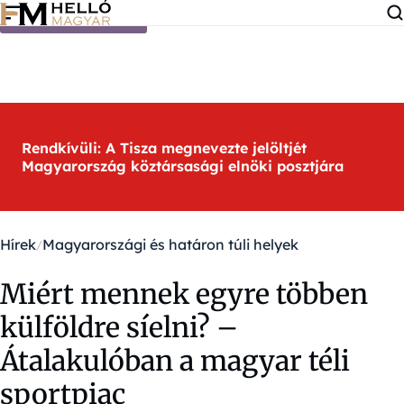
Ugrás a tartalomra
Rendkívüli: A Tisza megnevezte jelöltjét
Magyarország köztársasági elnöki posztjára
Hírek
Magyarországi és határon túli helyek
Miért mennek egyre többen
külföldre síelni? –
Átalakulóban a magyar téli
sportpiac