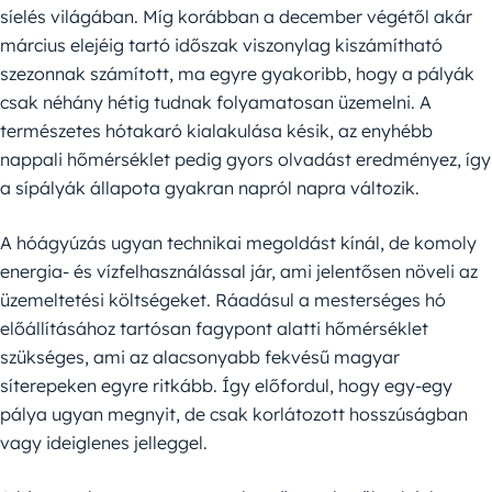
síelés világában. Míg korábban a december végétől akár
március elejéig tartó időszak viszonylag kiszámítható
szezonnak számított, ma egyre gyakoribb, hogy a pályák
csak néhány hétig tudnak folyamatosan üzemelni. A
természetes hótakaró kialakulása késik, az enyhébb
nappali hőmérséklet pedig gyors olvadást eredményez, így
a sípályák állapota gyakran napról napra változik.
A hóágyúzás ugyan technikai megoldást kínál, de komoly
energia- és vízfelhasználással jár, ami jelentősen növeli az
üzemeltetési költségeket. Ráadásul a mesterséges hó
előállításához tartósan fagypont alatti hőmérséklet
szükséges, ami az alacsonyabb fekvésű magyar
síterepeken egyre ritkább. Így előfordul, hogy egy-egy
pálya ugyan megnyit, de csak korlátozott hosszúságban
vagy ideiglenes jelleggel.