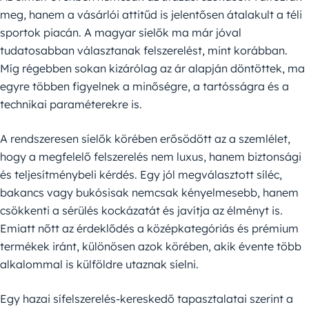
meg, hanem a vásárlói attitűd is jelentősen átalakult a téli
sportok piacán. A magyar síelők ma már jóval
tudatosabban választanak felszerelést, mint korábban.
Míg régebben sokan kizárólag az ár alapján döntöttek, ma
egyre többen figyelnek a minőségre, a tartósságra és a
technikai paraméterekre is.
A rendszeresen síelők körében erősödött az a szemlélet,
hogy a megfelelő felszerelés nem luxus, hanem biztonsági
és teljesítménybeli kérdés. Egy jól megválasztott síléc,
bakancs vagy bukósisak nemcsak kényelmesebb, hanem
csökkenti a sérülés kockázatát és javítja az élményt is.
Emiatt nőtt az érdeklődés a középkategóriás és prémium
termékek iránt, különösen azok körében, akik évente több
alkalommal is külföldre utaznak síelni.
Egy hazai sífelszerelés-kereskedő tapasztalatai szerint a