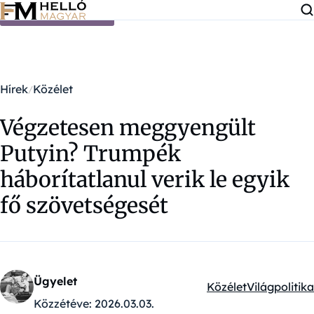
Ugrás a tartalomra
Hírek
Közélet
Végzetesen meggyengült
Putyin? Trumpék
háborítatlanul verik le egyik
fő szövetségesét
Ügyelet
Közélet
Világpolitika
Kategóriák:
Közzétéve:
2026.03.03.