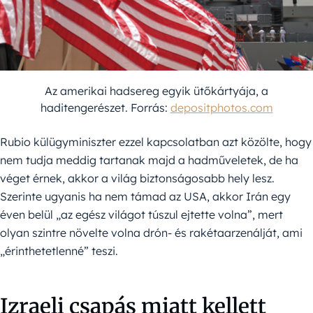
Az amerikai hadsereg egyik ütőkártyája, a
haditengerészet. Forrás:
depositphotos.com
Rubio külügyminiszter ezzel kapcsolatban azt közölte, hogy
nem tudja meddig tartanak majd a hadműveletek, de ha
véget érnek, akkor a világ biztonságosabb hely lesz.
Szerinte ugyanis ha nem támad az USA, akkor Irán egy
éven belül „az egész világot túszul ejtette volna”, mert
olyan szintre növelte volna drón- és rakétaarzenálját, ami
„érinthetetlenné” teszi.
Izraeli csapás miatt kellett