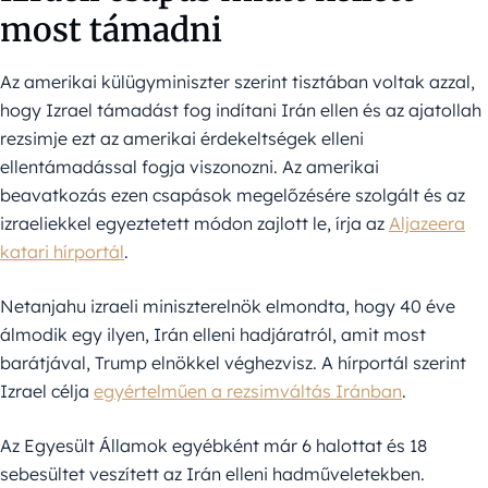
most támadni
Az amerikai külügyminiszter szerint tisztában voltak azzal,
hogy Izrael támadást fog indítani Irán ellen és az ajatollah
rezsimje ezt az amerikai érdekeltségek elleni
ellentámadással fogja viszonozni. Az amerikai
beavatkozás ezen csapások megelőzésére szolgált és az
izraeliekkel egyeztetett módon zajlott le, írja az
Aljazeera
katari hírportál
.
Netanjahu izraeli miniszterelnök elmondta, hogy 40 éve
álmodik egy ilyen, Irán elleni hadjáratról, amit most
barátjával, Trump elnökkel véghezvisz. A hírportál szerint
Izrael célja
egyértelműen a rezsimváltás Iránban
.
Az Egyesült Államok egyébként már 6 halottat és 18
sebesültet veszített az Irán elleni hadműveletekben.