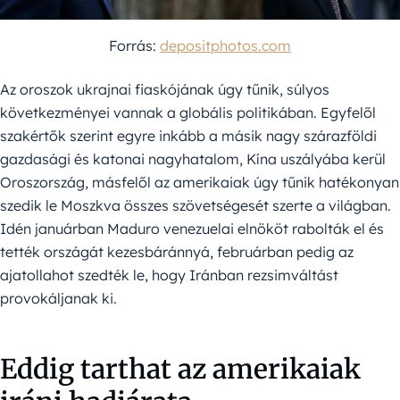
Forrás:
depositphotos.com
Az oroszok ukrajnai fiaskójának úgy tűnik, súlyos
következményei vannak a globális politikában. Egyfelől
szakértők szerint egyre inkább a másik nagy szárazföldi
gazdasági és katonai nagyhatalom, Kína uszályába kerül
Oroszország, másfelől az amerikaiak úgy tűnik hatékonyan
szedik le Moszkva összes szövetségesét szerte a világban.
Idén januárban Maduro venezuelai elnököt rabolták el és
tették országát kezesbáránnyá, februárban pedig az
ajatollahot szedték le, hogy Iránban rezsimváltást
provokáljanak ki.
Eddig tarthat az amerikaiak