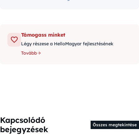
Támogass minket
Légy részese a HelloMagyar fejlesztésének
Tovább
Kapcsolódó
Összes megtekintése
bejegyzések