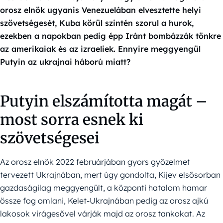
orosz elnök ugyanis Venezuelában elvesztette helyi
szövetségesét, Kuba körül szintén szorul a hurok,
ezekben a napokban pedig épp Iránt bombázzák tönkre
az amerikaiak és az izraeliek. Ennyire meggyengül
Putyin az ukrajnai háború miatt?
Putyin elszámította magát –
most sorra esnek ki
szövetségesei
Az orosz elnök 2022 februárjában gyors győzelmet
tervezett Ukrajnában, mert úgy gondolta, Kijev elsősorban
gazdaságilag meggyengült, a központi hatalom hamar
össze fog omlani, Kelet-Ukrajnában pedig az orosz ajkú
lakosok virágesővel várják majd az orosz tankokat. Az