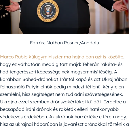
Forrás: Nathan Posner/Anadolu
Marco Rubio külügyminiszter ma hajnalban azt is közölte
,
hogy ez várhatóan meddig tart majd: Teherán rakéta- és
haditengerészeti képességeinek megsemmisítéséig. A
korábban Sahed-drónokat Irántól kapó és azt Ukrajnában
felhasználó Putyin elnök pedig mindezt tétlenül kénytelen
szemlélni, hisz segítséget nem tud adni szövetségesének.
Ukrajna ezzel szemben drónszakértőket küldött Izraelbe a
becsapódó iráni drónok és rakéták elleni hatékonyabb
védekezés érdekében. Az ukránok harcértéke e téren nagy,
hisz az ukrajnai háborúban is javarészt drónokkal történik a