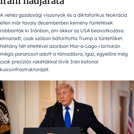
iráni hadjárata
A nehéz gazdasági viszonyok és a diktatúrikus teokrácia
ellen már tavaly decemberben kemény tüntetések
robbantak ki Iránban, ám akkor az USA beavatkozása
elmaradt, csak szóban bátorította Trump a tüntetőket.
Néhány hét elteltével azonban Mar-a-Lago-i birtokán
mégis parancsot adott a támadásra, igaz, egyelőre még
csak precíziós rakétákkal lövik Irán katonai
kulcsinfrastruktúráját.