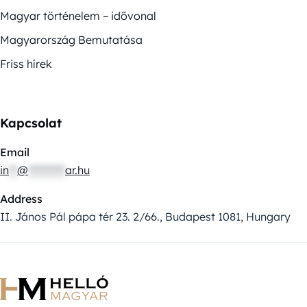
Magyar történelem – idővonal
Magyarország Bemutatása
Friss hírek
Kapcsolat
Email
in
**
@
*********
ar.hu
Address
II. János Pál pápa tér 23. 2/66., Budapest 1081, Hungary