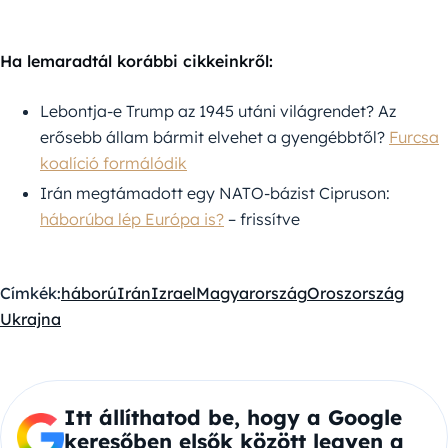
Ha lemaradtál korábbi cikkeinkről:
Lebontja-e Trump az 1945 utáni világrendet? Az
erősebb állam bármit elvehet a gyengébbtől?
Furcsa
koalíció formálódik
Irán megtámadott egy NATO-bázist Cipruson:
háborúba lép Európa is?
– frissítve
Címkék:
háború
Irán
Izrael
Magyarország
Oroszország
Ukrajna
Itt állíthatod be, hogy a Google
keresőben elsők között legyen a