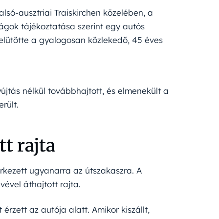
alsó-ausztriai Traiskirchen közelében, a
ságok tájékoztatása szerint egy autós
 elütötte a gyalogosan közlekedő, 45 éves
jtás nélkül továbbhajtott, és elmenekült a
rült.
t rajta
rkezett ugyanarra az útszakaszra. A
ével áthajtott rajta.
rzett az autója alatt. Amikor kiszállt,