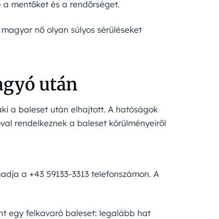
te a mentőket és a rendőrséget.
 magyar nő olyan súlyos sérüléseket
agyó után
 aki a baleset után elhajtott. A hatóságok
ióval rendelkeznek a baleset körülményeiről
gadja a +43 59133-3313 telefonszámon. A
ént egy felkavaró baleset: legalább hat