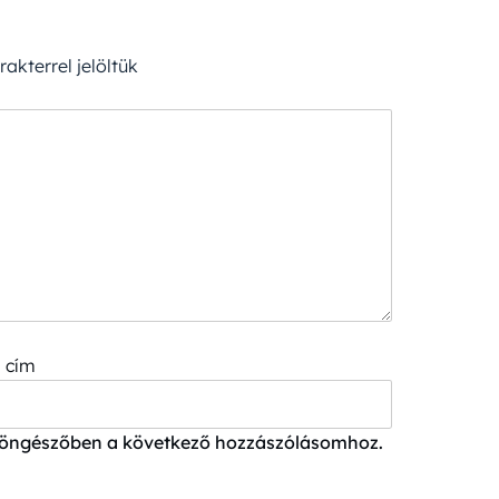
akterrel jelöltük
 cím
böngészőben a következő hozzászólásomhoz.