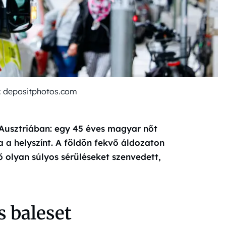
tó: depositphotos.com
 Ausztriában: egy 45 éves magyar nőt
a a helyszínt. A földön fekvő áldozaton
ő olyan súlyos sérüléseket szenvedett,
s baleset