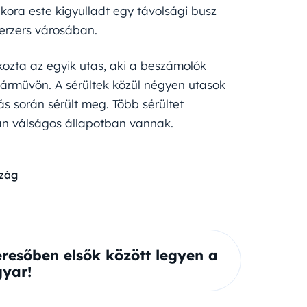
ora este kigyulladt egy távolsági busz
Kerzers városában.
kozta az egyik utas, aki a beszámolók
 járművön. A sérültek közül négyen utasok
ás során sérült meg. Több sérültet
man válságos állapotban vannak.
zág
eresőben elsők között legyen a
yar!