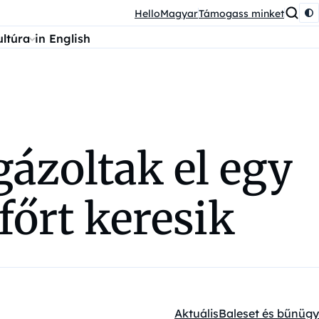
HelloMagyar
Támogass minket
ultúra
in English
gázoltak el egy
főrt keresik
Aktuális
Baleset és bűnügy