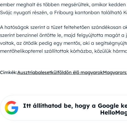
ember meghalt és többen megsérültek, amikor kedden k
Svájc nyugati részén, a Fribourg kantonban található 
A hatóságok szerint a tüzet feltehetően szándékosan o
szerint benzinnel öntötte le, majd felgyújtotta magát a
voltak, az ötödik pedig egy mentős, aki a segítségnyújt
mentőhelikopterrel szállítottak kórházba, közülük hár
Címkék:
Ausztria
baleset
külföldön élő magyarok
Magyarors
Itt állíthatod be, hogy a Google k
HelloMag