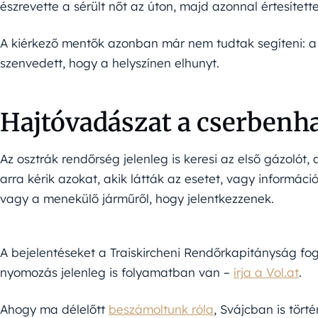
észrevette a sérült nőt az úton, majd azonnal értesítet
A kiérkező mentők azonban már nem tudtak segíteni: a
szenvedett, hogy a helyszínen elhunyt.
Hajtóvadászat a cserbenh
Az osztrák rendőrség jelenleg is keresi az első gázolót,
arra kérik azokat, akik látták az esetet, vagy informác
vagy a menekülő járműről, hogy jelentkezzenek.
A bejelentéseket a Traiskircheni Rendőrkapitányság fo
nyomozás jelenleg is folyamatban van –
írja a Vol.at
.
Ahogy ma délelőtt
beszámoltunk róla
, Svájcban is tört