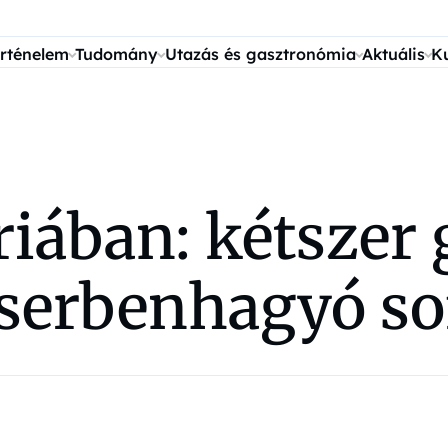
rténelem
Tudomány
Utazás és gasztronómia
Aktuális
K
iában: kétszer 
cserbenhagyó so