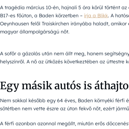
A tragédia március 10-én, hajnali 5 óra körül történt az 
B17-es főúton, a Baden körzetben –
írja a Blikk
. A ható
Oeynhausen felől Traiskirchen irányába haladt, amikor
magyar állampolgárságú nőt.
A sofőr a gázolás után nem állt meg, hanem segítségnyú
helyszínről. A nő az ütközés következtében az úttestre ke
Egy másik autós is áthajtot
Nem sokkal később egy 64 éves, Baden környéki férfi é
sötétben nem vette észre az úton fekvő nőt, ezért járműv
A férfi azonban azonnal megállt, miután erős döccenést é