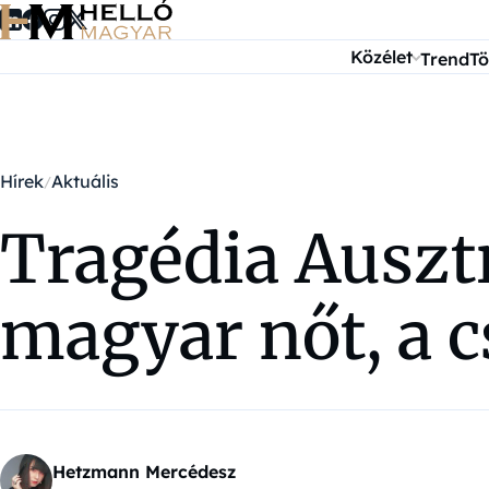
Ugrás a tartalomra
Közélet
Trend
Tö
Hírek
Aktuális
Tragédia Ausztr
magyar nőt, a 
Hetzmann Mercédesz