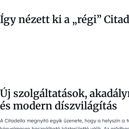
Így nézett ki a „régi” Citad
Új szolgáltatások, akadál
és modern díszvilágítás
A Citadella megnyitó egyik üzenete, hogy a helyszín a t
kényelmesen használható közterületté válik. Az erődb