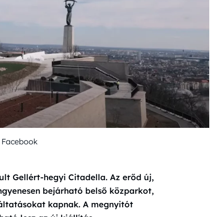
: Facebook
 Gellért-hegyi Citadella. Az erőd új,
 ingyenesen bejárható belső közparkot,
lgáltatásokat kapnak. A megnyitót