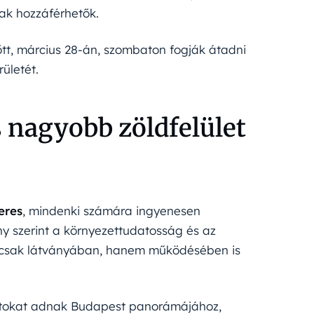
ak hozzáférhetők.
őtt, március 28-án, szombaton fogják átadni
ületét.
 nagyobb zöldfelület
eres
, mindenki számára ingyenesen
ny szerint a környezettudatosság és az
nemcsak látványában, hanem működésében is
pontokat adnak Budapest panorámájához,