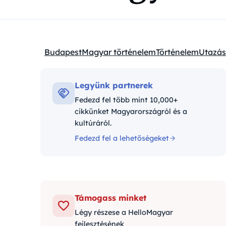
Budapest
Magyar történelem
Történelem
Utazás
Kategóriák:
Legyünk partnerek
Fedezd fel több mint 10,000+
cikkünket Magyarországról és a
kultúráról.
Fedezd fel a lehetőségeket
Támogass minket
Légy részese a HelloMagyar
fejlesztésének