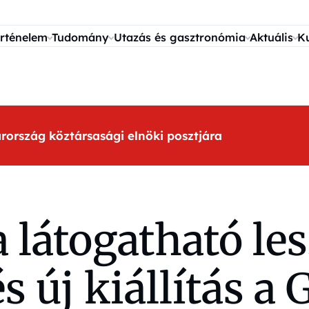
rténelem
Tudomány
Utazás és gasztronómia
Aktuális
K
arország köztársasági elnöki posztjára
látogatható lesz
s új kiállítás a