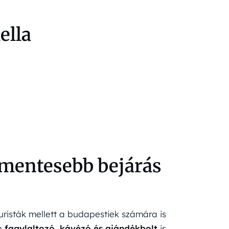
ella
ymentesebb bejárás
uristák mellett a budapestiek számára is
en
fagylaltozó, kávézó és ajándékbolt
is