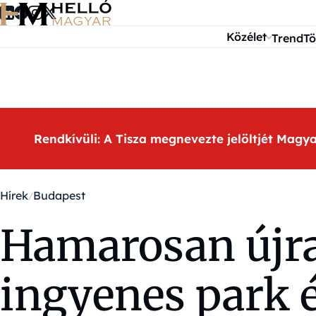
Ugrás a tartalomra
Közélet
Trend
Tö
Rendkívüli: A Tisza megnevezte jelöltjét Magy
Hírek
Budapest
Hamarosan újra 
ingyenes park é