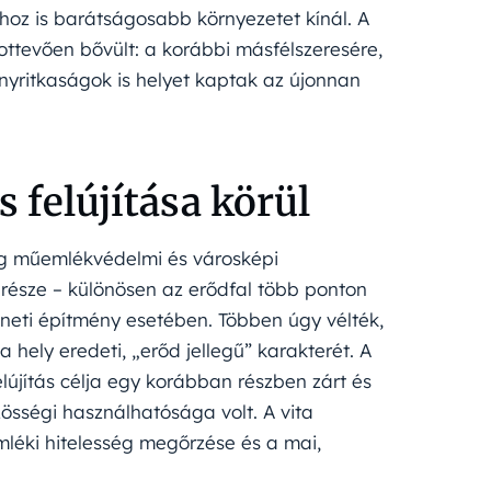
oz is barátságosabb környezetet kínál. A
ottevően bővült: a korábbi másfélszeresére,
nyritkaságok is helyet kaptak az újonnan
s felújítása körül
őleg műemlékvédelmi és városképi
 része – különösen az erődfal több ponton
éneti építmény esetében. Többen úgy vélték,
hely eredeti, „erőd jellegű” karakterét. A
újítás célja egy korábban részben zárt és
zösségi használhatósága volt. A vita
mléki hitelesség megőrzése és a mai,