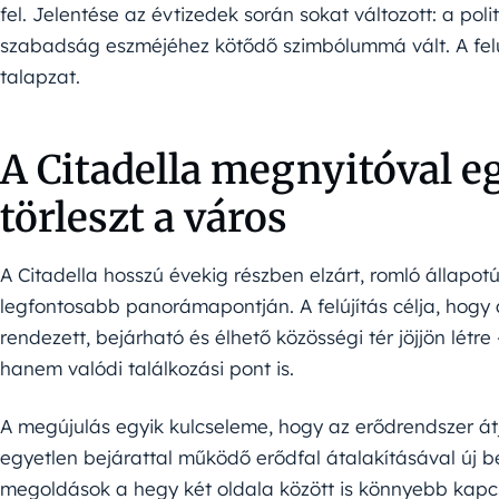
fel. Jelentése az évtizedek során sokat változott: a pol
szabadság eszméjéhez kötődő szimbólummá vált. A felúj
talapzat.
A Citadella megnyitóval e
törleszt a város
A Citadella hosszú évekig részben elzárt, romló állapotú
legfontosabb panorámapontján. A felújítás célja, hogy
rendezett, bejárható és élhető közösségi tér jöjjön létre
hanem valódi találkozási pont is.
A megújulás egyik kulcseleme, hogy az erődrendszer át
egyetlen bejárattal működő erődfal átalakításával új be
megoldások a hegy két oldala között is könnyebb kapcs