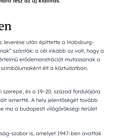
tó lesz az új kiállítás.
den
c leverése után építtette a Habsburg-
ak” szánták: a cél inkább az volt, hogy a
gyértelmű erődemonstrációt mutassanak a
k szimbólumaként élt a köztudatban.
 szerepe, és a 19–20. század fordulójára
t ismertté. A hely jelentőségét tovább
pe ma a budapesti világörökségi terület
dság-szobor is, amelyet 1947-ben avattak