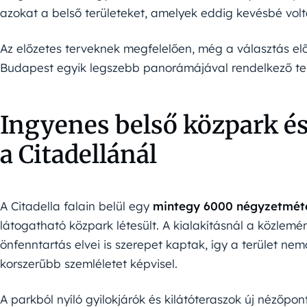
azokat a belső területeket, amelyek eddig kevésbé volt
Az előzetes terveknek megfelelően, még a választás el
Budapest egyik legszebb panorámájával rendelkező ter
Ingyenes belső közpark és
a Citadellánál
A Citadella falain belül egy
mintegy 6000 négyzetmét
látogatható közpark létesült. A kialakításnál a közlemé
önfenntartás elvei is szerepet kaptak, így a terület 
korszerűbb szemléletet képvisel.
A parkból nyíló gyilokjárók és kilátóteraszok új néző