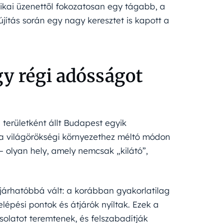
itikai üzenettől fokozatosan egy tágabb, a
ítás során egy nagy keresztet is kapott a
gy régi adósságot
 területként állt Budapest egyik
 a világörökségi környezethez méltó módon
 – olyan hely, amely nemcsak „kilátó”,
járhatóbbá vált: a korábban gyakorlatilag
lépési pontok és átjárók nyíltak. Ezek a
olatot teremtenek, és felszabadítják