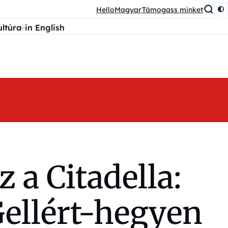
HelloMagyar
Támogass minket
ultúra
in English
 a Citadella:
 Gellért-hegyen