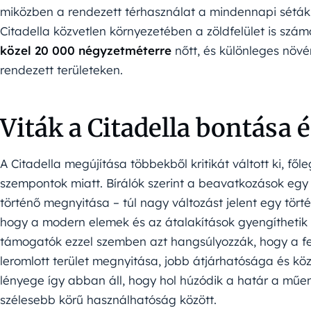
miközben a rendezett térhasználat a mindennapi sétákh
Citadella közvetlen környezetében a zöldfelület is szám
közel 20 000 négyzetméterre
nőtt, és különleges növé
rendezett területeken.
Viták a Citadella bontása é
A Citadella megújítása többekből kritikát váltott ki, f
szempontok miatt. Bírálók szerint a beavatkozások egy
történő megnyitása – túl nagy változást jelent egy tört
hogy a modern elemek és az átalakítások gyengíthetik a 
támogatók ezzel szemben azt hangsúlyozzák, hogy a fel
leromlott terület megnyitása, jobb átjárhatósága és kö
lényege így abban áll, hogy hol húzódik a határ a műe
szélesebb körű használhatóság között.