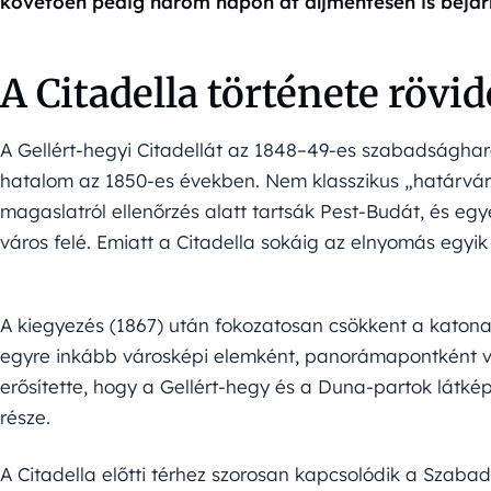
követően pedig három napon át díjmentesen is bejárha
A Citadella története rövi
A Gellért-hegyi Citadellát az 1848–49-es szabadsághar
hatalom az 1850-es években. Nem klasszikus „határvárn
magaslatról ellenőrzés alatt tartsák Pest-Budát, és e
város felé. Emiatt a Citadella sokáig az elnyomás egyi
A kiegyezés (1867) után fokozatosan csökkent a katonai
egyre inkább városképi elemként, panorámapontként vál
erősítette, hogy a Gellért-hegy és a Duna-partok látké
része.
A Citadella előtti térhez szorosan kapcsolódik a Szaba