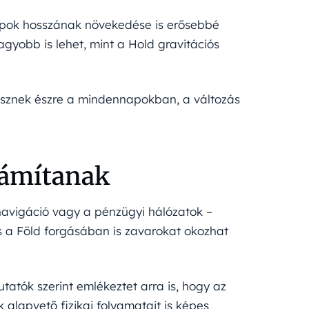
napok hosszának növekedése is erősebbé
gyobb is lehet, mint a Hold gravitációs
sznek észre a mindennapokban, a változás
zámítanak
avigáció vagy a pénzügyi hálózatok –
s a Föld forgásában is zavarokat okozhat
atók szerint emlékeztet arra is, hogy az
lapvető fizikai folyamatait is képes