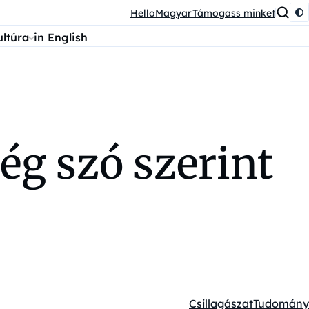
HelloMagyar
Támogass minket
ultúra
in English
ég szó szerint
Csillagászat
Tudomány