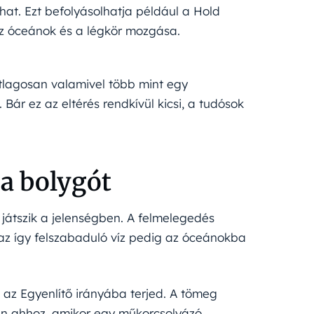
hat. Ezt befolyásolhatja például a Hold
az óceánok és a légkör mozgása.
tlagosan valamivel több mint egy
ár ez az eltérés rendkívül kicsi, a tudósok
 a bolygót
 játszik a jelenségben. A felmelegedés
 az így felszabaduló víz pedig az óceánokba
n az Egyenlítő irányába terjed. A tömeg
óan ahhoz, amikor egy műkorcsolyázó