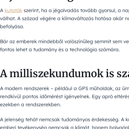
A
kutatók
szerint, ha a jégolvadás tovább gyorsul, a 
válhat. A század végére a klímaváltozás hatása akár na
befolyása.
Bár az emberek mindebből valószínűleg semmit sem ve
fontos lehet a tudomány és a technológia számára.
A milliszekundumok is s
A modern rendszerek – például a GPS műholdak, az űrn
rendkívül pontos időmérést igényelnek. Egy apró eltéré
ezekben a rendszerekben.
A jelenség tehát nemcsak tudományos érdekesség. A kut
emberi tevékenység nemcsak a klímát, hanem bolygónk a