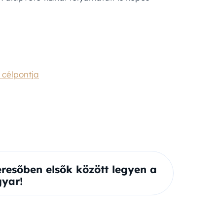
 célpontja
eresőben elsők között legyen a
yar!