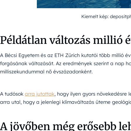
Kiemelt kép: deposit
Példátlan változás millió 
A Bécsi Egyetem és az ETH Zürich kutatói több millió é
forgásának változását. Az eredmények szerint a nap hos
milliszekundummal nő évszázadonként.
A tudósok
arra jutottak
, hogy ilyen gyors növekedésre l
arra utal, hogy a jelenlegi klímaváltozás üteme geológia
A jövőben még erősebb leh