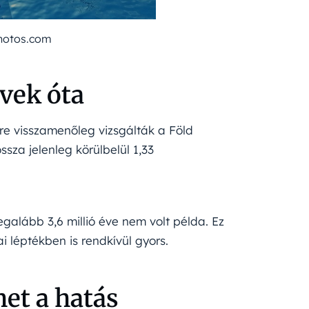
photos.com
évek óta
vre visszamenőleg vizsgálták a Föld
sza jelenleg körülbelül 1,33
egalább 3,6 millió éve nem volt példa. Ez
i léptékben is rendkívül gyors.
et a hatás