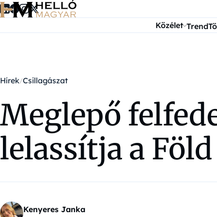
Ugrás a tartalomra
Közélet
Trend
Tö
Hírek
Csillagászat
Meglepő felfede
lelassítja a Föl
Kenyeres Janka