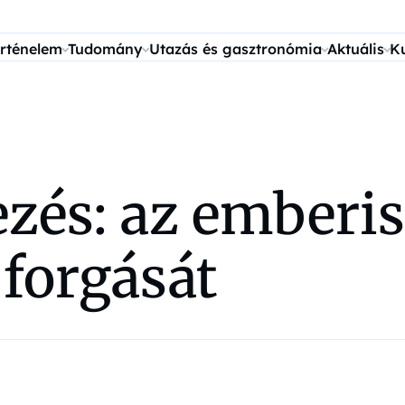
rténelem
Tudomány
Utazás és gasztronómia
Aktuális
K
zés: az emberis
d forgását