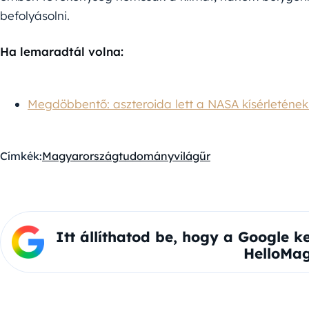
befolyásolni.
Ha lemaradtál volna:
Megdöbbentő: aszteroida lett a NASA kísérletének
Címkék:
Magyarország
tudomány
világűr
Itt állíthatod be, hogy a Google k
HelloMag