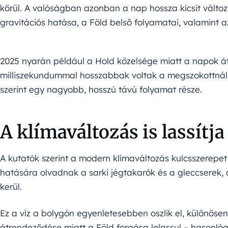
körül. A valóságban azonban a nap hossza kicsit változ
gravitációs hatása, a Föld belső folyamatai, valamint 
2025 nyarán például a Hold közelsége miatt a napok á
milliszekundummal hosszabbak voltak a megszokottnál. B
szerint egy nagyobb, hosszú távú folyamat része.
A klímaváltozás is lassítja
A kutatók szerint a modern klímaváltozás kulcsszerepet
hatására olvadnak a sarki jégtakarók és a gleccserek,
kerül.
Ez a víz a bolygón egyenletesebben oszlik el, különöse
átrendeződése miatt a Föld forgása lelassul – hasonl