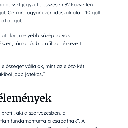
gólpasszt jegyzett, összesen 32 közvetlen
gal. Gerrard ugyanezen időszak alatt 10 gólt
s átlaggal.
 fiatalon, mélyebb középpályás
készen, támadóbb profilban érkezett.
elősséget vállalok, mint az előző két
akiből jobb játékos.”
 vélemények
profil, aki a szervezésben, a
tatlan fundamentuma a csapatnak”. A