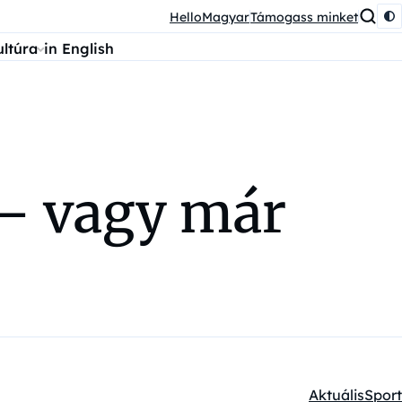
HelloMagyar
Támogass minket
ultúra
in English
– vagy már
Aktuális
Sport