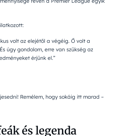
ómennyisége révén a Premier League egyik
latkozott:
us volt az elejétől a végéig. Ő volt a
 És úgy gondolom, erre van szükség az
edményeket érjünk el.”
ljesedni! Remélem, hogy sokáig itt marad –
feák és legenda