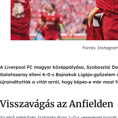
Forrás: Instagra
A Liverpool FC magyar középpályása, Szoboszlai Dom
Galatasaray elleni 4–0-s Bajnokok Ligája-győzelem so
újraindították a vitát arról, hogy képes-e már most 
Visszavágás az Anfielden
Az első mérkőzés Isztambulban 1–0-s vereséget hozott