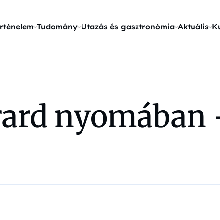
rténelem
Tudomány
Utazás és gasztronómia
Aktuális
K
rard nyomában 