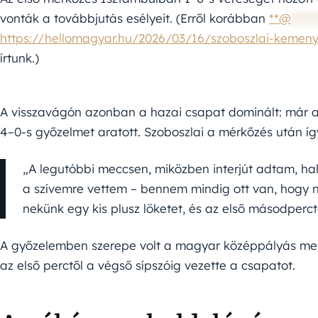
vonták a továbbjutás esélyeit. (Erről korábban
**@
*****
https://hellomagyar.hu/2026/03/16/szoboszlai-kemenye
írtunk.)
A visszavágón azonban a hazai csapat dominált: már az 
4–0-s győzelmet aratott. Szoboszlai a mérkőzés után így
„A legutóbbi meccsen, miközben interjút adtam, hal
a szívemre vettem – bennem mindig ott van, hogy n
nekünk egy kis plusz löketet, és az első másodperc
A győzelemben szerepe volt a magyar középpályás men
az első perctől a végső sípszóig vezette a csapatot.