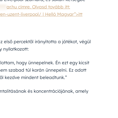
****
ar.hu címre. Olvasd tovább itt:
n-uzent-liverpool/ | Helló Magyar”>itt
első percektől irányította a játékot, végül
 nyilatkozott:
lottam, hogy ünnepelnek. Én ezt egy kicsit
em szabad túl korán ünnepelni. Ez adott
től kezdve mindent beleadtunk.”
talitásának és koncentrációjának, amely