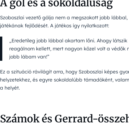
A gól és a sokoldalúság
Szoboszlai vezető gólja nem a megszokott jobb lábbal, h
játékának fejlődését. A játékos így nyilatkozott:
„Eredetileg jobb lábbal akartam lőni. Ahogy látszi
reagálnom kellett, mert nagyon közel volt a védők 
jobb lábam van!”
Ez a szituáció rávilágít arra, hogy Szoboszlai képes gy
helyzetekhez, és egyre sokoldalúbb támadóként, valam
a helyét.
Számok és Gerrard-összeh