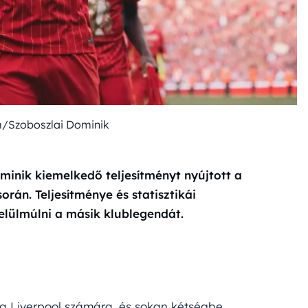
m/Szoboszlai Dominik
inik kiemelkedő teljesítményt nyújtott a
rán. Teljesítménye és statisztikái
felülmúlni a másik klublegendát.
 a Liverpool számára, és sokan kétségbe