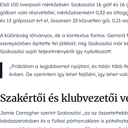
Első 100 liverpooli mérkőzésén Szoboszlai 16 gólt és 16 
gólban való részvétellel, mérkőzésenként 0,32-es átlag
és 13 gólpasszt ért el, összesen 23 közvetlen gól, 0,21-e
A különbség látványos, de a kontextus fontos: Gerrard
szerepkörben építette fel játékát, míg Szoboszlai már 
Szoboszlai saját teljesítményéről így nyilatkozott:
„Próbálom a legjobbamat nyújtani, és talán több fel
évben. De szerintem így lehet fejlődni, így lehet val
Szakértői és klubvezetői
Jamie Carragher szerint Szoboszlai „az az összetettebb 
labdaszerzésben és a fizikai párharcokban is pótolha