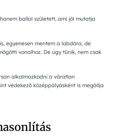
anem ballal született, ami jól mutatja
k is, egyenesen mentem a labdára, de
mögötti vonalhoz. De úgy tűnik, nem csak
orsan alkalmazkodni a váratlan
int védekező középpályásként is megállja
asonlítás