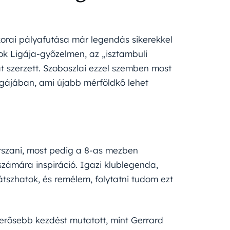
 korai pályafutása már legendás sikerekkel
kok Ligája-győzelmen, az „isztambuli
 szerzett. Szoboszlai ezzel szemben most
igájában, ami újabb mérföldkő lehet
tszani, most pedig a 8-as mezben
számára inspiráció. Igazi klublegenda,
játszhatok, és remélem, folytatni tudom ezt
 erősebb kezdést mutatott, mint Gerrard