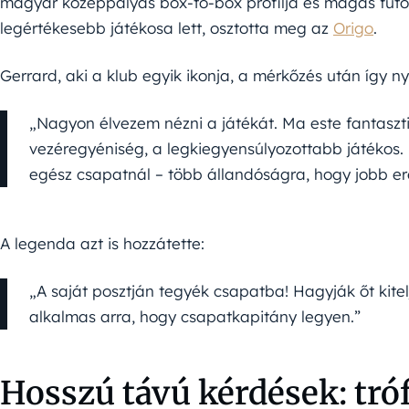
magyar középpályás box-to-box profilja és magas fut
legértékesebb játékosa lett, osztotta meg az
Origo
.
Gerrard, aki a klub egyik ikonja, a mérkőzés után így nyi
„Nagyon élvezem nézni a játékát. Ma este fantasztik
vezéregyéniség, a legkiegyensúlyozottabb játékos.
egész csapatnál – több állandóságra, hogy jobb er
A legenda azt is hozzátette:
„A saját posztján tegyék csapatba! Hagyják őt kite
alkalmas arra, hogy csapatkapitány legyen.”
Hosszú távú kérdések: tró