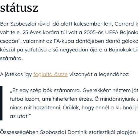
státusz
Bár Szoboszlai rövid idő alatt kulcsember lett, Gerrard
volt tele. 25 éves korára túl volt a 2005-ös UEFA Bajno
csodán”, valamint az FA-kupa döntőjében döntő gólokat
készül pályafutása első negyeddöntőjére a Bajnokok L
számára.
A játékos így
foglalta össze
viszonyát a legendához:
„Ez egy szép bók számomra. Gyerekként néztem já
futballozom, ami hihetetlen érzés. Ő mindannyiunk 
nincs mit hozzátenni. Örülök, hogy ennél a klubnál 
az utat.”
Összességében Szoboszlai Dominik statisztikái alapján