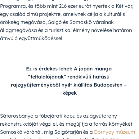
Programra, és több mint 216 ezer eurót nyertek a Két vár,
egy család című projektre, amelynek célja a kulturális
örökség megóvása, Salgó és Somoskő várainak
állagmegóvása és a turisztikai élmény növelése határon
átnyúló együttműködéssel.
Ez is érdekes lehet: 
A japán manga 
“feltalálójának” rendkívüli hatású 
rajzgyűjteményéből nyílt kiállítás Budapesten – 
képek
Sátorosbánya a főbejárati kapu és az ágyútorony
rekonstrukcióját végzi el, és megújítja a forrás környékét
Somoskő váránál, míg Salgótarján és a
Dornyay múzeum