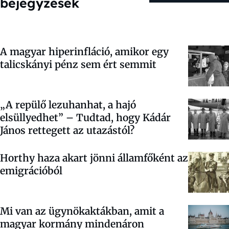
bejegyzések
A magyar hiperinfláció, amikor egy
talicskányi pénz sem ért semmit
„A repülő lezuhanhat, a hajó
elsüllyedhet” – Tudtad, hogy Kádár
János rettegett az utazástól?
Horthy haza akart jönni államfőként az
emigrációból
Mi van az ügynökaktákban, amit a
magyar kormány mindenáron