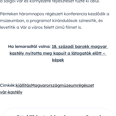
a salgói vár és környezete fejlesztését tűzte ki célul.
Pénteken háromnapos régészeti konferencia kezdődik a
múzeumban, a programot kirándulások színesítik, és
levetítik a Vár a város felett című filmet is.
Ha lemaradtál volna: 
18. századi barokk magyar 
kastély nyitotta meg kapuit a látogatók előtt – 
képek
Címkék:
kiállítás
Magyarország
múzeum
régészet
vár-kastély