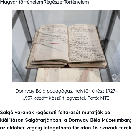
Magyar történelem
Régészet
Történelem
Kategóriák:
Dornyay Béla pedagógus, helytörténész 1927-
1937 között készült jegyzetei. Fotó: MTI
Salgó várának régészeti feltárását mutatják be
kiállításon Salgótarjánban, a Dornyay Béla Múzeumban;
az október végéig látogatható tárlaton 16. századi török