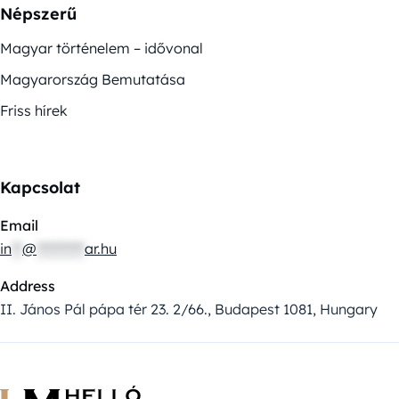
Népszerű
Magyar történelem – idővonal
Magyarország Bemutatása
Friss hírek
Kapcsolat
Email
in
**
@
*********
ar.hu
Address
II. János Pál pápa tér 23. 2/66., Budapest 1081, Hungary