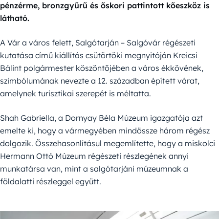
pénzérme, bronzgyűrű és őskori pattintott kőeszköz is
látható.
A Vár a város felett, Salgótarján – Salgóvár régészeti
kutatása című kiállítás csütörtöki megnyitóján Kreicsi
Bálint polgármester köszöntőjében a város ékkövének,
szimbólumának nevezte a 12. században épített várat,
amelynek turisztikai szerepét is méltatta.
Shah Gabriella, a Dornyay Béla Múzeum igazgatója azt
emelte ki, hogy a vármegyében mindössze három régész
dolgozik. Összehasonlításul megemlítette, hogy a miskolci
Hermann Ottó Múzeum régészeti részlegének annyi
munkatársa van, mint a salgótarjáni múzeumnak a
földalatti részleggel együtt.