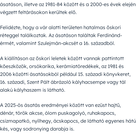
ásatáson, illetve az 1981-84 között és a 2000-es évek elején
végzett feltárásokon kerültek elő.
Felidézte, hogy a vár alatti területen hatalmas őskori
réteggel találkoztak. Az ásatáson találtak Ferdinánd-
érmét, valamint Szulejmán-akcsét a 16. századból.
A kiállításon az őskori leletek között vannak pattintott
kőeszközök, orsókarika, kerámiatöredékek, az 1981 és
2006 közötti ásatásokból például 15. századi könyvkeret,
16. századi, Szent Pált ábrázoló kályhacsempe vagy tál
alakú kályhaszem is látható.
A 2025-ös ásatás eredményei között van ezüst hajtű,
dénár, török akcse, ólom puskagolyó, ruhakapocs,
csizmapatkó, nyílhegy, ácskapocs, de látható egyenes hátú
kés, vagy sodronying darabja is.