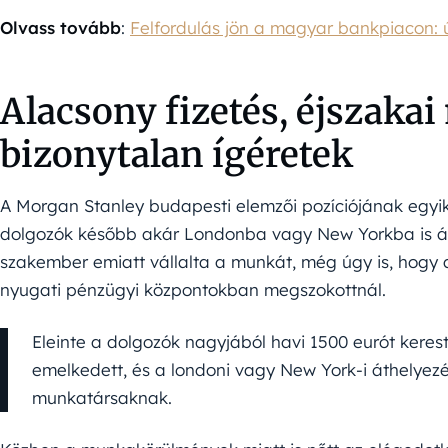
Olvass tovább
:
Felfordulás jön a magyar bankpiacon: ú
Alacsony fizetés, éjszaka
bizonytalan ígéretek
A Morgan Stanley budapesti elemzői pozíciójának egyik fő
dolgozók később akár Londonba vagy New Yorkba is átk
szakember emiatt vállalta a munkát, még úgy is, hogy 
nyugati pénzügyi központokban megszokottnál.
Eleinte a dolgozók nagyjából havi 1500 eurót keres
emelkedett, és a londoni vagy New York-i áthelyezés 
munkatársaknak.