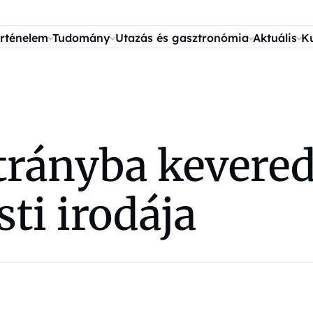
rténelem
Tudomány
Utazás és gasztronómia
Aktuális
K
rányba kevered
ti irodája