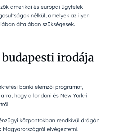
zők amerikai és európai ügyfelek
gosultságok nélkül, amelyek az ilyen
iában általában szükségesek.
budapesti irodája
ktetési banki elemzői programot,
arra, hogy a londoni és New York-i
ről.
pénzügyi központokban rendkívül drágán
 Magyarországról elvégeztetni.