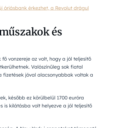
j óriásbank érkezhet, a Revolut drágul
i műszakok és
 vonzereje az volt, hogy a jól teljesítő
erülhetnek. Valószínűleg sok fiatal
a fizetések jóval alacsonyabbak voltak a
tek, később ez körülbelül 1700 euróra
is kilátásba volt helyezve a jól teljesítő