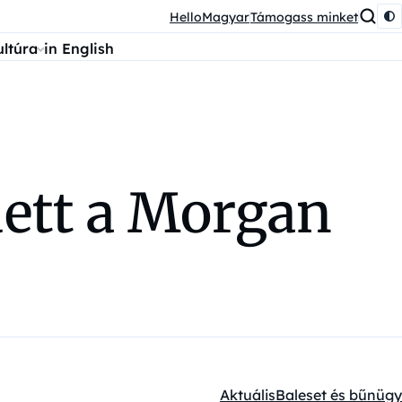
HelloMagyar
Támogass minket
ultúra
in English
ett a Morgan
Aktuális
Baleset és bűnügy