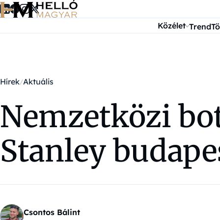
Ugrás a tartalomra
Közélet
Trend
Tö
Hírek
Aktuális
Nemzetközi bot
Stanley budapes
Csontos Bálint