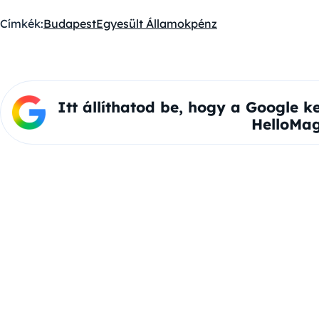
Címkék:
Budapest
Egyesült Államok
pénz
Itt állíthatod be, hogy a Google k
HelloMag