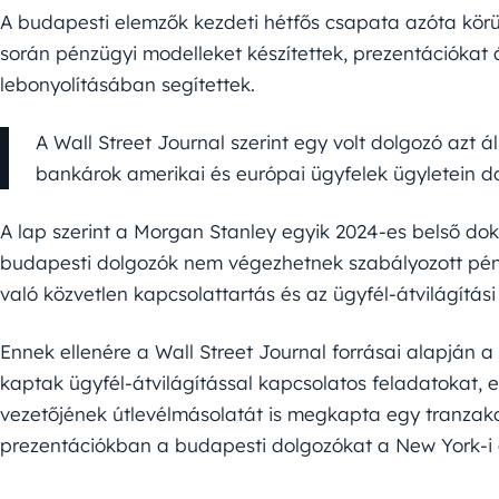
A budapesti elemzők kezdeti hétfős csapata azóta körü
során pénzügyi modelleket készítettek, prezentációkat á
lebonyolításában segítettek.
A Wall Street Journal szerint egy volt dolgozó azt á
bankárok amerikai és európai ügyfelek ügyletein d
A lap szerint a Morgan Stanley egyik 2024-es belső 
budapesti dolgozók nem végezhetnek szabályozott pén
való közvetlen kapcsolattartás és az ügyfél-átvilágítási
Ennek ellenére a Wall Street Journal forrásai alapján
kaptak ügyfél-átvilágítással kapcsolatos feladatokat, 
vezetőjének útlevélmásolatát is megkapta egy tranzakció
prezentációkban a budapesti dolgozókat a New York-i és