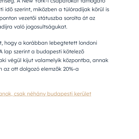
lenség. A New York-i csapatokat támogató
idő szerint, miközben a túlóradíjak körül is
y ponton vezetői státuszba sorolta át az
adíjra való jogosultságukat.
ült, hogy a korábban lebegtetett londoni
 lap szerint a budapesti kötelező
aki végül kijut valamelyik központba, annak
ően az ott dolgozó elemzők 20%-a
anok, csak néhány budapesti kerület