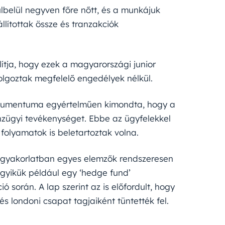
lbelül negyven főre nőtt, és a munkájuk
llítottak össze és tranzakciók
llítja, hogy ezek a magyarországi junior
olgoztak megfelelő engedélyek nélkül.
dokumentuma egyértelműen kimondta, hogy a
zügyi tevékenységet. Ebbe az ügyfelekkel
 folyamatok is beletartoztak volna.
 a gyakorlatban egyes elemzők rendszeresen
egyikük például egy ‘hedge fund’
 során. A lap szerint az is előfordult, hogy
 londoni csapat tagjaiként tüntették fel.