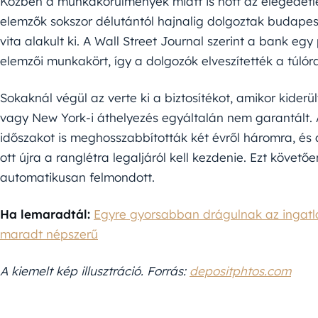
Közben a munkakörülmények miatt is nőtt az elégedet
elemzők sokszor délutántól hajnalig dolgoztak budapesti 
vita alakult ki. A Wall Street Journal szerint a bank eg
elemzői munkakört, így a dolgozók elveszítették a túlór
Sokaknál végül az verte ki a biztosítékot, amikor kider
vagy New York-i áthelyezés egyáltalán nem garantált. A
időszakot is meghosszabbították két évről háromra, és 
ott újra a ranglétra legaljáról kell kezdenie. Ezt követ
automatikusan felmondott.
Ha lemaradtál:
Egyre gyorsabban drágulnak az ingatl
maradt népszerű
A kiemelt kép illusztráció. Forrás:
depositphtos.com