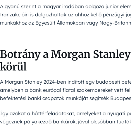
A gyanú szerint a magyar irodában dolgozó junior elem
tranzakcióin is dolgozhattak az ahhoz kellő pénzügyi jo
munkákhoz az Egyesült Államokban vagy Nagy-Britann
Botrány a Morgan Stanley 
körül
A Morgan Stanley 2024-ben indított egy budapesti befe
amelyben a bank európai fiatal szakembereket vett fel 
befektetési banki csapatok munkáját segítsék Budapest
Így azokat a háttérfeladatokat, amelyeket a nyugati 
végeznek pályakezdő bankárok, jóval olcsóbban tudták