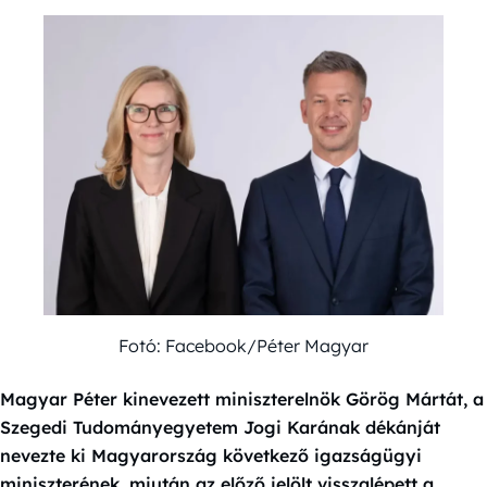
Fotó: Facebook/Péter Magyar
Magyar Péter kinevezett miniszterelnök Görög Mártát, a
Szegedi Tudományegyetem Jogi Karának dékánját
nevezte ki Magyarország következő igazságügyi
miniszterének, miután az előző jelölt visszalépett a