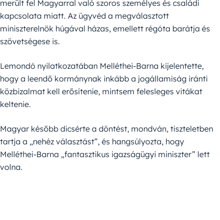
merült fel Magyarral való szoros személyes és családi
kapcsolata miatt. Az ügyvéd a megválasztott
miniszterelnök húgával házas, emellett régóta barátja és
szövetségese is.
Lemondó nyilatkozatában Melléthei-Barna kijelentette,
hogy a leendő kormánynak inkább a jogállamiság iránti
közbizalmat kell erősítenie, mintsem felesleges vitákat
keltenie.
Magyar később dicsérte a döntést, mondván, tiszteletben
tartja a „nehéz választást”, és hangsúlyozta, hogy
Melléthei-Barna „fantasztikus igazságügyi miniszter” lett
volna.