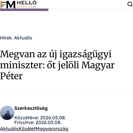
Ugrás a tartalomra
Hírek
Aktuális
Megvan az új igazságügyi
miniszter: őt jelöli Magyar
Péter
Szerkesztőség
Közzétéve:
2026.05.08.
Frissítve:
2026.05.08.
Aktuális
Közélet
Magyarország
Kategóriák: