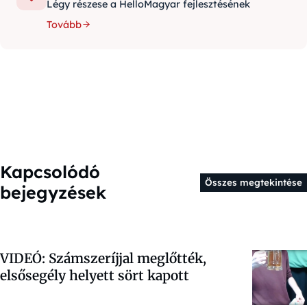
Légy részese a HelloMagyar fejlesztésének
Tovább
Kapcsolódó
Összes megtekintése
bejegyzések
VIDEÓ: Számszeríjjal meglőtték,
elsősegély helyett sört kapott