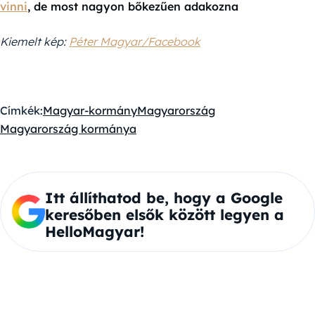
vinni
, de most nagyon bőkezűen adakozna
Kiemelt kép:
Péter Magyar/Facebook
Címkék:
Magyar-kormány
Magyarország
Magyarország kormánya
Itt állíthatod be, hogy a Google
keresőben elsők között legyen a
HelloMagyar!