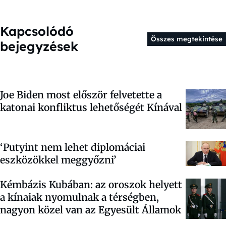
Kapcsolódó
Összes megtekintése
bejegyzések
Joe Biden most először felvetette a
katonai konfliktus lehetőségét Kínával
‘Putyint nem lehet diplomáciai
eszközökkel meggyőzni’
Kémbázis Kubában: az oroszok helyett
a kínaiak nyomulnak a térségben,
nagyon közel van az Egyesült Államok