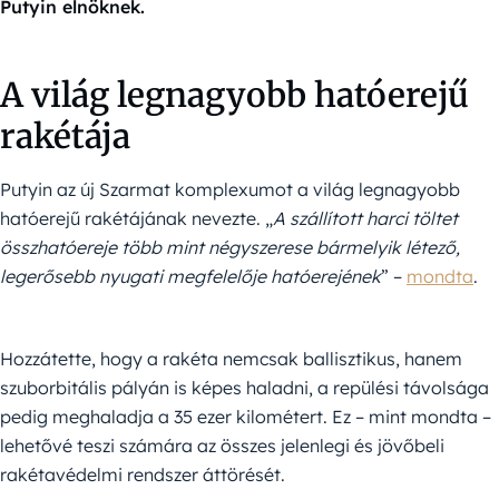
Putyin elnöknek.
A világ legnagyobb hatóerejű
rakétája
Putyin az új Szarmat komplexumot a világ legnagyobb
hatóerejű rakétájának nevezte. „
A szállított harci töltet
összhatóereje több mint négyszerese bármelyik létező,
legerősebb nyugati megfelelője hatóerejének
” –
mondta
.
Hozzátette, hogy a rakéta nemcsak ballisztikus, hanem
szuborbitális pályán is képes haladni, a repülési távolsága
pedig meghaladja a 35 ezer kilométert. Ez – mint mondta –
lehetővé teszi számára az összes jelenlegi és jövőbeli
rakétavédelmi rendszer áttörését.