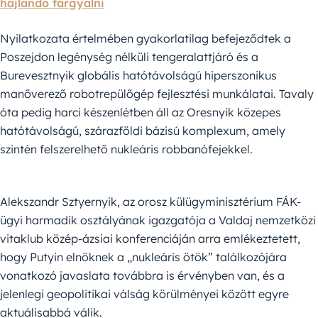
hajlandó tárgyalni
Nyilatkozata értelmében gyakorlatilag befejeződtek a
Poszejdon legénység nélküli tengeralattjáró és a
Burevesztnyik globális hatótávolságú hiperszonikus
manőverező robotrepülőgép fejlesztési munkálatai. Tavaly
óta pedig harci készenlétben áll az Oresnyik közepes
hatótávolságú, szárazföldi bázisú komplexum, amely
szintén felszerelhető nukleáris robbanófejekkel.
Alekszandr Sztyernyik, az orosz külügyminisztérium FÁK-
ügyi harmadik osztályának igazgatója a Valdaj nemzetközi
vitaklub közép-ázsiai konferenciáján arra emlékeztetett,
hogy Putyin elnöknek a „nukleáris ötök” találkozójára
vonatkozó javaslata továbbra is érvényben van, és a
jelenlegi geopolitikai válság körülményei között egyre
aktuálisabbá válik.