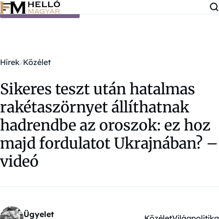
Ugrás a tartalomra
Hírek
Közélet
Sikeres teszt után hatalmas
rakétaszörnyet állíthatnak
hadrendbe az oroszok: ez hoz
majd fordulatot Ukrajnában? –
videó
Ügyelet
Közélet
Világpolitika