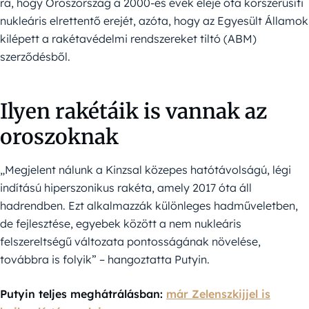
rá, hogy Oroszország a 2000-es évek eleje óta korszerűsíti
nukleáris elrettentő erejét, azóta, hogy az Egyesült Államok
kilépett a rakétavédelmi rendszereket tiltó (ABM)
szerződésből.
Ilyen rakétáik is vannak az
oroszoknak
„Megjelent nálunk a Kinzsal közepes hatótávolságú, légi
indítású hiperszonikus rakéta, amely 2017 óta áll
hadrendben. Ezt alkalmazzák különleges hadműveletben,
de fejlesztése, egyebek között a nem nukleáris
felszereltségű változata pontosságának növelése,
továbbra is folyik” – hangoztatta Putyin.
Putyin teljes meghátrálásban:
már Zelenszkijjel is