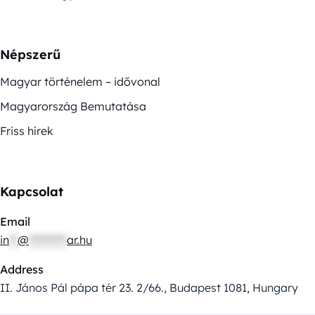
Népszerű
Magyar történelem – idővonal
Magyarország Bemutatása
Friss hírek
Kapcsolat
Email
in
**
@
*********
ar.hu
Address
II. János Pál pápa tér 23. 2/66., Budapest 1081, Hungary