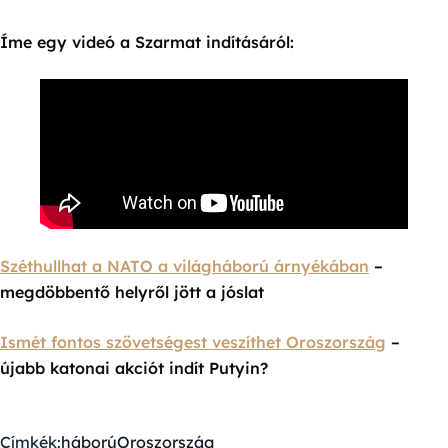
Íme egy videó a Szarmat indításáról:
Széthullhat a NATO a világháború árnyékában
–
megdöbbentő helyről jött a jóslat
Ismét fontos szövetségest veszíthet Oroszország
–
újabb katonai akciót indít Putyin?
Címkék:
háború
Oroszország