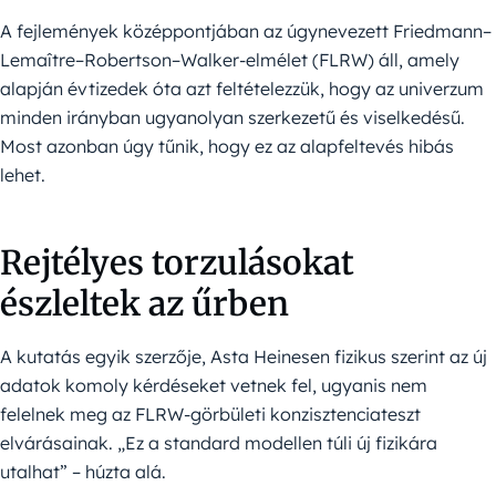
A fejlemények középpontjában az úgynevezett Friedmann–
Lemaître–Robertson–Walker-elmélet (FLRW) áll, amely
alapján évtizedek óta azt feltételezzük, hogy az univerzum
minden irányban ugyanolyan szerkezetű és viselkedésű.
Most azonban úgy tűnik, hogy ez az alapfeltevés hibás
lehet.
Rejtélyes torzulásokat
észleltek az űrben
A kutatás egyik szerzője, Asta Heinesen fizikus szerint az új
adatok komoly kérdéseket vetnek fel, ugyanis nem
felelnek meg az FLRW-görbületi konzisztenciateszt
elvárásainak. „Ez a standard modellen túli új fizikára
utalhat” – húzta alá.