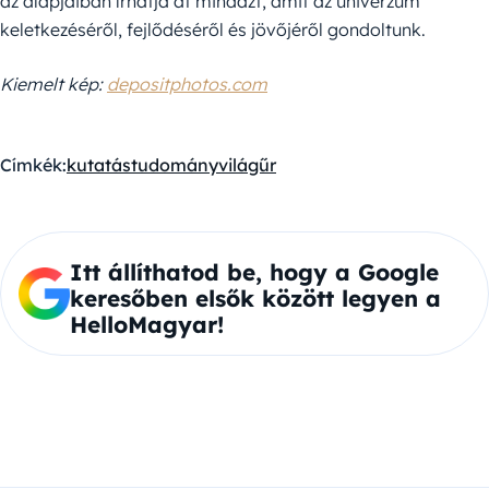
az alapjaiban írhatja át mindazt, amit az univerzum
keletkezéséről, fejlődéséről és jövőjéről gondoltunk.
Kiemelt kép:
depositphotos.com
Címkék:
kutatás
tudomány
világűr
Itt állíthatod be, hogy a Google
keresőben elsők között legyen a
HelloMagyar!