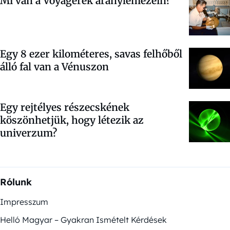
Mi van a Voyagerek aranylemezein?
Egy 8 ezer kilométeres, savas felhőből
álló fal van a Vénuszon
Egy rejtélyes részecskének
köszönhetjük, hogy létezik az
univerzum?
Rólunk
Impresszum
Helló Magyar – Gyakran Ismételt Kérdések