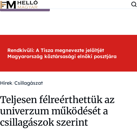
Ugrás a tartalomra
Rendkívüli: A Tisza megnevezte jelöltjét
Magyarország köztársasági elnöki posztjára
Hírek
Csillagászat
Teljesen félreérthettük az
univerzum működését a
csillagászok szerint