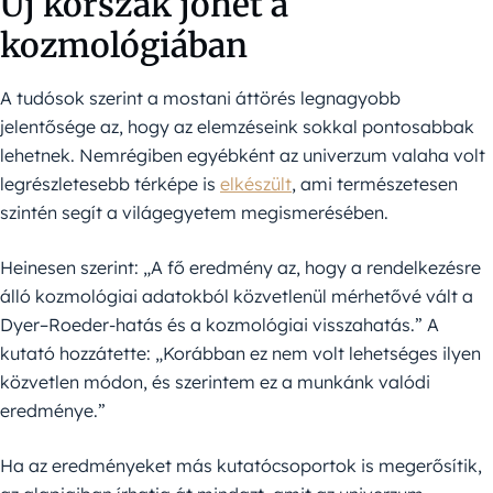
Új korszak jöhet a
kozmológiában
A tudósok szerint a mostani áttörés legnagyobb
jelentősége az, hogy az elemzéseink sokkal pontosabbak
lehetnek. Nemrégiben egyébként az univerzum valaha volt
legrészletesebb térképe is
elkészült
, ami természetesen
szintén segít a világegyetem megismerésében.
Heinesen szerint: „A fő eredmény az, hogy a rendelkezésre
álló kozmológiai adatokból közvetlenül mérhetővé vált a
Dyer–Roeder-hatás és a kozmológiai visszahatás.” A
kutató hozzátette: „Korábban ez nem volt lehetséges ilyen
közvetlen módon, és szerintem ez a munkánk valódi
eredménye.”
Ha az eredményeket más kutatócsoportok is megerősítik,