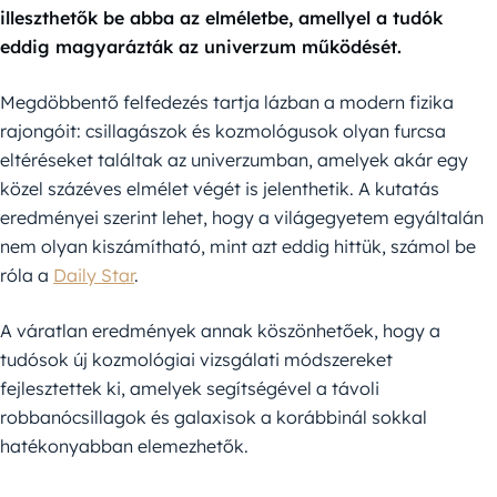
illeszthetők be abba az elméletbe, amellyel a tudók
eddig magyarázták az univerzum működését.
Megdöbbentő felfedezés tartja lázban a modern fizika
rajongóit: csillagászok és kozmológusok olyan furcsa
eltéréseket találtak az univerzumban, amelyek akár egy
közel százéves elmélet végét is jelenthetik. A kutatás
eredményei szerint lehet, hogy a világegyetem egyáltalán
nem olyan kiszámítható, mint azt eddig hittük, számol be
róla a
Daily Star
.
A váratlan eredmények annak köszönhetőek, hogy a
tudósok új kozmológiai vizsgálati módszereket
fejlesztettek ki, amelyek segítségével a távoli
robbanócsillagok és galaxisok a korábbinál sokkal
hatékonyabban elemezhetők.