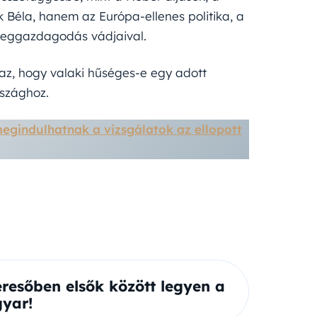
 Béla, hanem az Európa-ellenes politika, a
n meggazdagodás vádjaival.
az, hogy valaki hűséges-e egy adott
rszághoz.
egindulhatnak a vizsgálatok az ellopott
eresőben elsők között legyen a
yar!