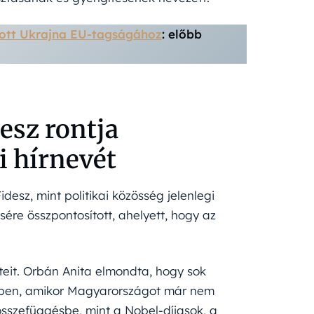
bott Ukrajna EU-tagságához
: előbb
desz rontja
 hírnevét
desz, mint politikai közösség jelenlegi
sére összpontosított, ahelyett, hogy az
etteit. Orbán Anita elmondta, hogy sok
kben, amikor Magyarországot már nem
összefüggésbe, mint a Nobel-díjasok, a