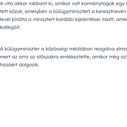
A vita akkor robbant ki, amikor volt kormánytagok egy cs
tett közzé, amelyben a külügyminisztert a keresztnevén 
levél bírálta a minisztert korábbi kijelentései miatt, a
kollégáit.
A külügyminiszter a közösségi médiában reagálva elmond
mert az arra az időszakra emlékeztette, amikor még azt 
hazáért dolgozik.