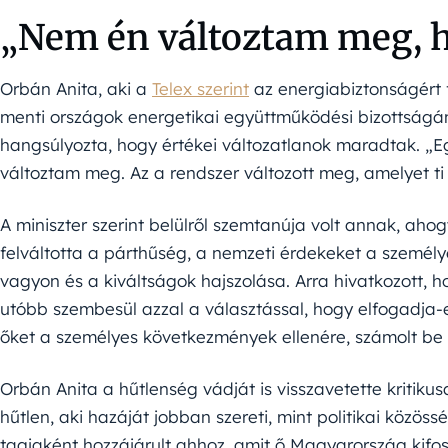
„Nem én változtam meg, 
Orbán Anita, aki a
Telex szerint
az energiabiztonságért f
menti országok energetikai együttműködési bizottságán
hangsúlyozta, hogy értékei változatlanok maradtak. „E
változtam meg. Az a rendszer változott meg, amelyet t
A miniszter szerint belülről szemtanúja volt annak, ah
felváltotta a párthűség, a nemzeti érdekeket a személy
vagyon és a kiváltságok hajszolása. Arra hivatkozott, 
utóbb szembesül azzal a választással, hogy elfogadja-e
őket a személyes következmények ellenére, számolt be
Orbán Anita a hűtlenség vádját is visszavetette kritikus
hűtlen, aki hazáját jobban szereti, mint politikai közös
tagjaként hozzájárult ahhoz, amit ő Magyarország kifo