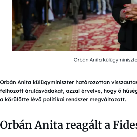
Orbán Anita külügyminiszt
Orbán Anita külügyminiszter határozottan visszautas
felhozott árulásvádakat, azzal érvelve, hogy ő hű
a körülötte lévő politikai rendszer megváltozott.
Orbán Anita reagált a Fide