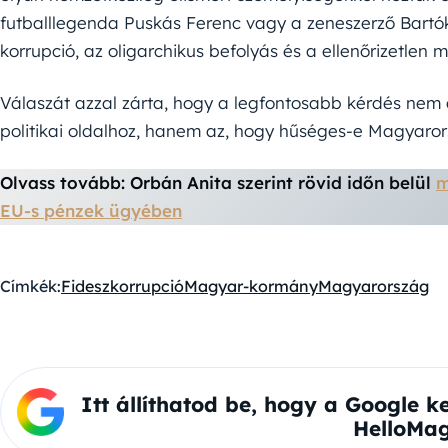
futballlegenda Puskás Ferenc vagy a zeneszerző Bartók
korrupció, az oligarchikus befolyás és a ellenőrizetle
Válaszát azzal zárta, hogy a legfontosabb kérdés nem 
politikai oldalhoz, hanem az, hogy hűséges-e Magyaro
Olvass tovább: Orbán Anita szerint rövid időn belül
m
EU-s pénzek ügyében
Címkék:
Fidesz
korrupció
Magyar-kormány
Magyarország
Itt állíthatod be, hogy a Google k
HelloMag