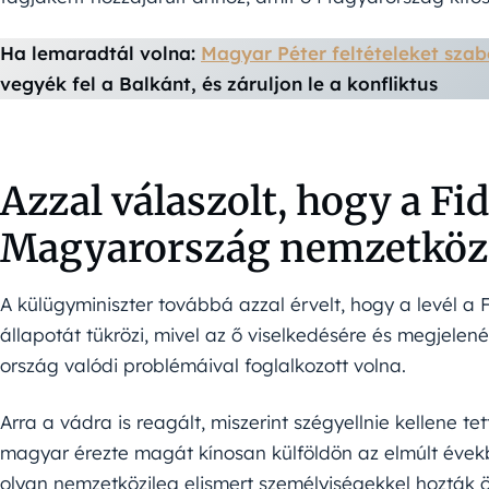
Ha lemaradtál volna:
Magyar Péter feltételeket sza
vegyék fel a Balkánt, és záruljon le a konfliktus
Azzal válaszolt, hogy a Fi
Magyarország nemzetközi
A külügyminiszter továbbá azzal érvelt, hogy a levél a Fi
állapotát tükrözi, mivel az ő viselkedésére és megjelené
ország valódi problémáival foglalkozott volna.
Arra a vádra is reagált, miszerint szégyellnie kellene t
magyar érezte magát kínosan külföldön az elmúlt éve
olyan nemzetközileg elismert személyiségekkel hozták 