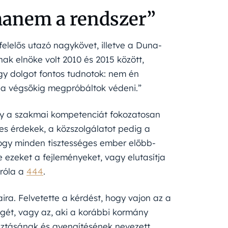
hanem a rendszer”
elelős utazó nagykövet, illetve a Duna-
ak elnöke volt 2010 és 2015 között,
gy dolgot fontos tudnotok: nem én
i a végsőkig megpróbáltok védeni.”
ogy a szakmai kompetenciát fokozatosan
es érdekek, a közszolgálatot pedig a
hogy minden tisztességes ember előbb-
 ezeket a fejleményeket, vagy elutasítja
 róla a
444
.
aira. Felvetette a kérdést, hogy vajon az a
ségét, vagy az, aki a korábbi kormány
sztásának és gyengítésének nevezett.