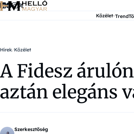
Ugrás a tartalomra
Közélet
Trend
Tö
Hírek
Közélet
A Fidesz árulón
aztán elegáns v
Szerkesztőség