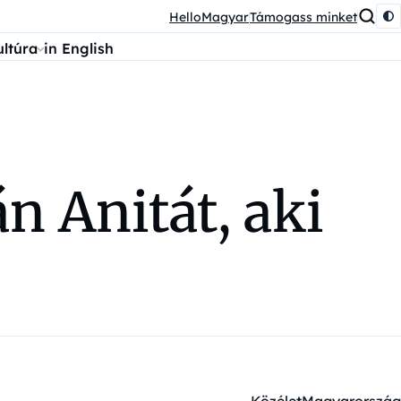
HelloMagyar
Támogass minket
ultúra
in English
n Anitát, aki