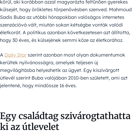
körül, aki korábban azzal magyarázta feltűnően gyerekes
külsejét, hogy örökletes törpenövésben szenved. Mahmoud
Sadis Buba az utóbbi hónapokban valóságos internetes
szenzációvá vált, miután sokan kétségbe vonták valódi
életkorát. A politikus azonban következetesen azt állította,
hogy 30 éves, és külsejének semmi köze az életkorához.
A
Daily Star
szerint azonban most olyan dokumentumok
kerültek nyilvánosságra, amelyek teljesen új
megvilágításba helyezhetik az ügyet. Egy kiszivárgott
útlevél szerint Buba valójában 2010-ben született, ami azt
jelentené, hogy mindössze 16 éves.
Egy családtag szivárogtathatta
ki az útlevelet