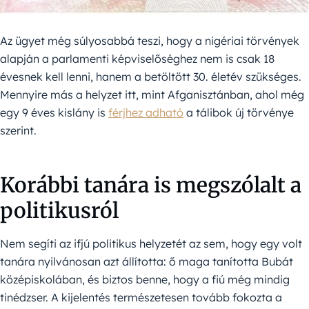
Az ügyet még súlyosabbá teszi, hogy a nigériai törvények
alapján a parlamenti képviselőséghez nem is csak 18
évesnek kell lenni, hanem a betöltött 30. életév szükséges.
Mennyire más a helyzet itt, mint Afganisztánban, ahol még
egy 9 éves kislány is
férjhez adható
a tálibok új törvénye
szerint.
Korábbi tanára is megszólalt a
politikusról
Nem segíti az ifjú politikus helyzetét az sem, hogy egy volt
tanára nyilvánosan azt állította: ő maga tanította Bubát
középiskolában, és biztos benne, hogy a fiú még mindig
tinédzser. A kijelentés természetesen tovább fokozta a