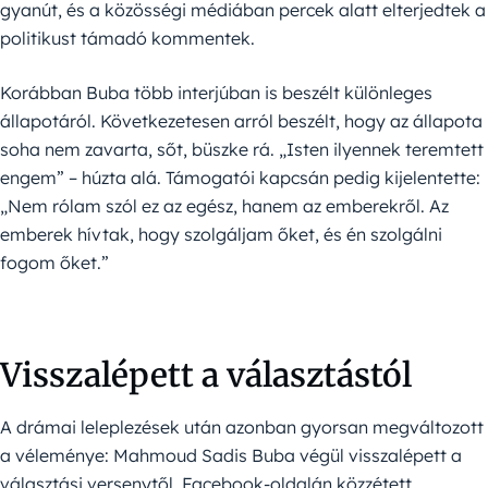
gyanút, és a közösségi médiában percek alatt elterjedtek a
politikust támadó kommentek.
Korábban Buba több interjúban is beszélt különleges
állapotáról. Következetesen arról beszélt, hogy az állapota
soha nem zavarta, sőt, büszke rá. „Isten ilyennek teremtett
engem” – húzta alá. Támogatói kapcsán pedig kijelentette:
„Nem rólam szól ez az egész, hanem az emberekről. Az
emberek hívtak, hogy szolgáljam őket, és én szolgálni
fogom őket.”
Visszalépett a választástól
A drámai leleplezések után azonban gyorsan megváltozott
a véleménye: Mahmoud Sadis Buba végül visszalépett a
választási versenytől. Facebook-oldalán közzétett