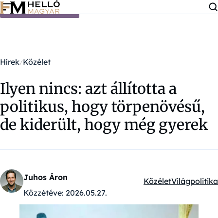
Ugrás a tartalomra
Hírek
Közélet
Ilyen nincs: azt állította a
politikus, hogy törpenövésű,
de kiderült, hogy még gyerek
Juhos Áron
Közélet
Világpolitika
Kategóriák:
Közzétéve:
2026.05.27.