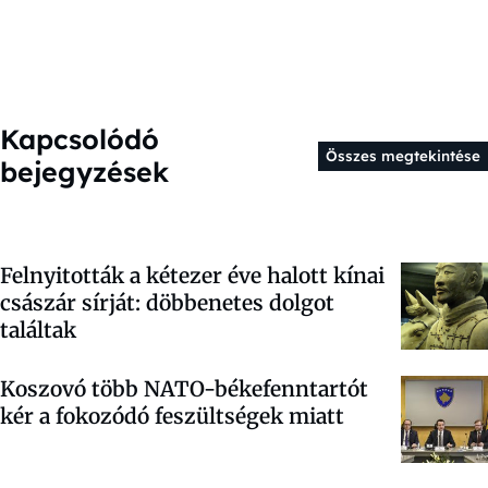
Kapcsolódó
Összes megtekintése
bejegyzések
Felnyitották a kétezer éve halott kínai
császár sírját: döbbenetes dolgot
találtak
Koszovó több NATO-békefenntartót
kér a fokozódó feszültségek miatt