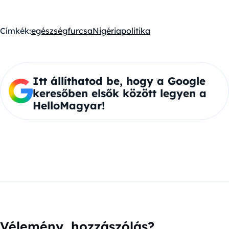
Címkék:
egészség
furcsa
Nigéria
politika
Itt állíthatod be, hogy a Google
keresőben elsők között legyen a
HelloMagyar!
Vélemény, hozzászólás?