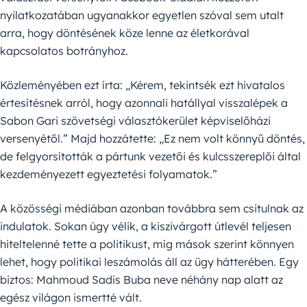
nyilatkozatában ugyanakkor egyetlen szóval sem utalt
arra, hogy döntésének köze lenne az életkorával
kapcsolatos botrányhoz.
Közleményében ezt írta: „Kérem, tekintsék ezt hivatalos
értesítésnek arról, hogy azonnali hatállyal visszalépek a
Sabon Gari szövetségi választókerület képviselőházi
versenyétől.” Majd hozzátette: „Ez nem volt könnyű döntés,
de felgyorsították a pártunk vezetői és kulcsszereplői által
kezdeményezett egyeztetési folyamatok.”
A közösségi médiában azonban továbbra sem csitulnak az
indulatok. Sokan úgy vélik, a kiszivárgott útlevél teljesen
hiteltelenné tette a politikust, míg mások szerint könnyen
lehet, hogy politikai leszámolás áll az ügy hátterében. Egy
biztos: Mahmoud Sadis Buba neve néhány nap alatt az
egész világon ismertté vált.