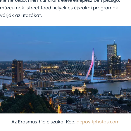
kiemelkedő, mert kulturális élete elképesztően pezsgő:
múzeumok, street food helyek és éjszakai programok
várják az utazókat.
Az Erasmus-híd éjszaka. Kép:
depositphotos.com