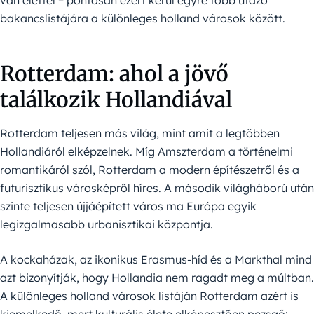
van élettel – pontosan ezért kerül egyre több utazó
bakancslistájára a különleges holland városok között.
Rotterdam: ahol a jövő
találkozik Hollandiával
Rotterdam teljesen más világ, mint amit a legtöbben
Hollandiáról elképzelnek. Míg Amszterdam a történelmi
romantikáról szól, Rotterdam a modern építészetről és a
futurisztikus városképről híres. A második világháború után
szinte teljesen újjáépített város ma Európa egyik
legizgalmasabb urbanisztikai központja.
A kockaházak, az ikonikus Erasmus-híd és a Markthal mind
azt bizonyítják, hogy Hollandia nem ragadt meg a múltban.
A különleges holland városok listáján Rotterdam azért is