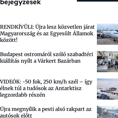
bejegyzések
RENDKÍVÜLI: Újra lesz közvetlen járat
Magyarország és az Egyesült Államok
között!
Budapest ostromáról szóló szabadtéri
kiállítás nyílt a Várkert Bazárban
VIDEÓK: -50 fok, 250 km/h szél – így
élnek túl a tudósok az Antarktisz
legzordabb részén
Újra megnyílik a pesti alsó rakpart az
autósok előtt