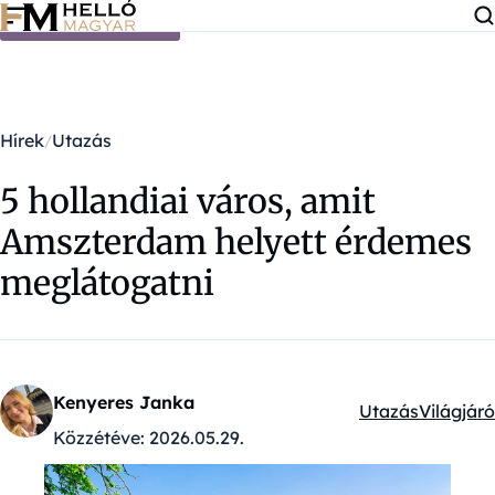
Ugrás a tartalomra
Hírek
Utazás
5 hollandiai város, amit
Amszterdam helyett érdemes
meglátogatni
Kenyeres Janka
Utazás
Világjáró
Kategóriák:
Közzétéve:
2026.05.29.