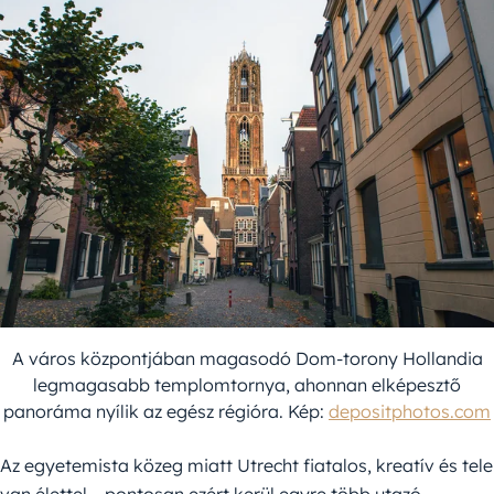
A város központjában magasodó Dom-torony Hollandia
legmagasabb templomtornya, ahonnan elképesztő
panoráma nyílik az egész régióra. Kép:
depositphotos.com
Az egyetemista közeg miatt Utrecht fiatalos, kreatív és tele