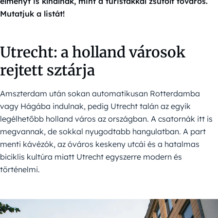
élményt is kínálnak, mint a turistákkal zsúfolt főváros.
Mutatjuk a listát!
Utrecht: a holland városok
rejtett sztárja
Amszterdam után sokan automatikusan Rotterdamba
vagy Hágába indulnak, pedig Utrecht talán az egyik
legélhetőbb holland város az országban. A csatornák itt is
megvannak, de sokkal nyugodtabb hangulatban. A part
menti kávézók, az óváros keskeny utcái és a hatalmas
biciklis kultúra miatt Utrecht egyszerre modern és
történelmi.