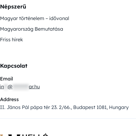
Népszerű
Magyar történelem – idővonal
Magyarország Bemutatása
Friss hírek
Kapcsolat
Email
in
**
@
*********
ar.hu
Address
II. János Pál pápa tér 23. 2/66., Budapest 1081, Hungary