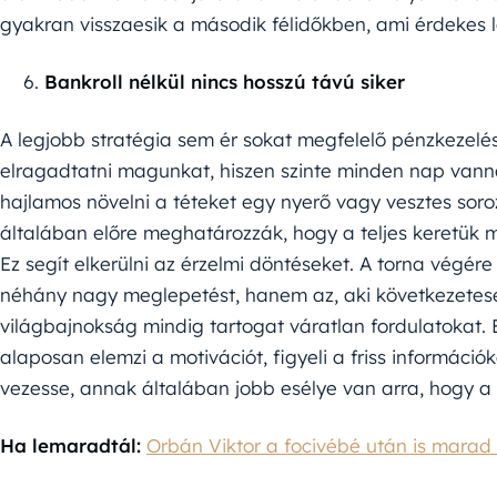
gyakran visszaesik a második félidőkben, ami érdekes 
Bankroll nélkül nincs hosszú távú siker
A legjobb stratégia sem ér sokat megfelelő pénzkezelés
elragadtatni magunkat, hiszen szinte minden nap vann
hajlamos növelni a téteket egy nyerő vagy vesztes soro
általában előre meghatározzák, hogy a teljes keretük 
Ez segít elkerülni az érzelmi döntéseket. A torna végére
néhány nagy meglepetést, hanem az, aki következetese
világbajnokság mindig tartogat váratlan fordulatokat. E
alaposan elemzi a motivációt, figyeli a friss informáci
vezesse, annak általában jobb esélye van arra, hogy a 
Ha lemaradtál:
Orbán Viktor a focivébé után is marad