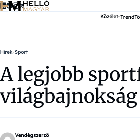
Ugrás a tartalomra
Közélet
Trend
Tö
Hírek
Sport
A legjobb sport
világbajnokság 
Vendégszerző