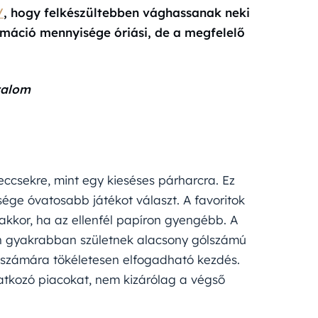
/
, hogy felkészültebben vághassanak neki
ormáció mennyisége óriási, de a megfelelő
talom
ccsekre, mint egy kieséses párharcra. Ez
ége óvatosabb játékot választ. A favoritok
akkor, ha az ellenfél papíron gyengébb. A
ken gyakrabban születnek alacsony gólszámú
 számára tökéletesen elfogadható kezdés.
atkozó piacokat, nem kizárólag a végső