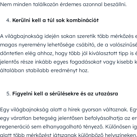
Nem minden találkozón érdemes azonnal beszállni.
Kerülni kell a túl sok kombinációt
A világbajnokság idején sokan szeretik több mérkőzés 
magas nyeremény lehetősége csábító, de a valószínűsé
döntetlen elég ahhoz, hogy több jól kiválasztott tipp is
jelentős része inkább egyes fogadásokat vagy kisebb 
általában stabilabb eredményt hoz.
Figyelni kell a sérülésekre és az utazásra
Egy világbajnokság alatt a hírek gyorsan változnak. Eg
egy váratlan betegség jelentősen befolyásolhatja az er
regeneráció sem elhanyagolható tényező. Különösen iga
alatt több mérkőzést játszanak különböző helyszíneken.