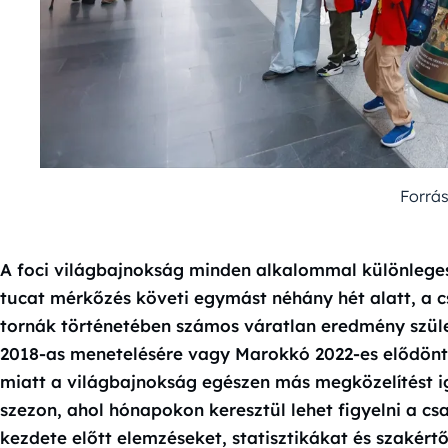
Forrás
A foci világbajnokság minden alkalommal különlege
tucat mérkőzés követi egymást néhány hét alatt, a c
tornák történetében számos váratlan eredmény szüle
2018-as menetelésére vagy Marokkó 2022-es elődöntő
miatt a világbajnokság egészen más megközelítést 
szezon, ahol hónapokon keresztül lehet figyelni a c
kezdete előtt elemzéseket, statisztikákat és szakért