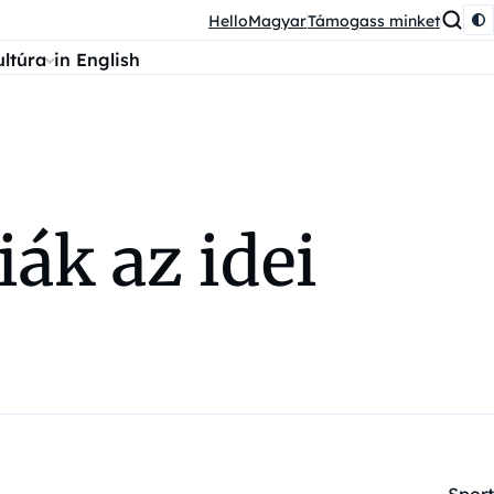
HelloMagyar
Támogass minket
ultúra
in English
iák az idei