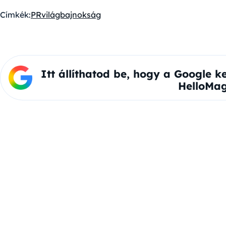
Címkék:
PR
világbajnokság
Itt állíthatod be, hogy a Google k
HelloMag