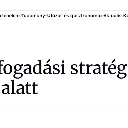
rténelem
Tudomány
Utazás és gasztronómia
Aktuális
K
fogadási stratég
alatt