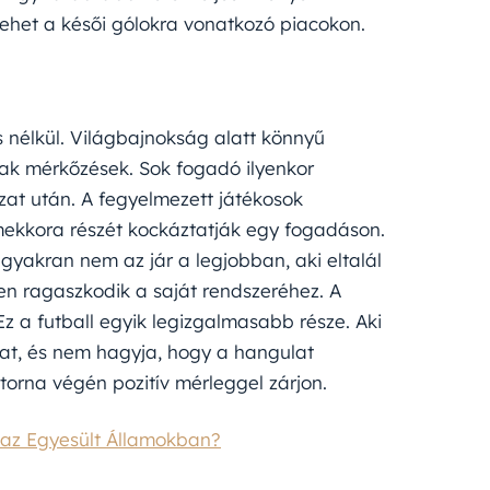
lehet a késői gólokra vonatkozó piacokon.
 nélkül. Világbajnokság alatt könnyű
ak mérkőzések. Sok fogadó ilyenkor
zat után. A fegyelmezett játékosok
mekkora részét kockáztatják egy fogadáson.
 gyakran nem az jár a legjobban, aki eltalál
n ragaszkodik a saját rendszeréhez. A
z a futball egyik legizgalmasabb része. Aki
ókat, és nem hagyja, hogy a hangulat
torna végén pozitív mérleggel zárjon.
 az Egyesült Államokban?