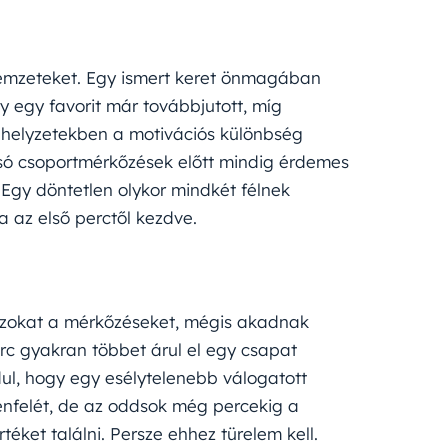
nemzeteket. Egy ismert keret önmagában
y egy favorit már továbbjutott, míg
n helyzetekben a motivációs különbség
olsó csoportmérkőzések előtt mindig érdemes
Egy döntetlen olykor mindkét félnek
 az első perctől kezdve.
azokat a mérkőzéseket, mégis akadnak
erc gyakran többet árul el egy csapat
rdul, hogy egy esélytelenebb válogatott
lenfelét, de az oddsok még percekig a
téket találni. Persze ehhez türelem kell.