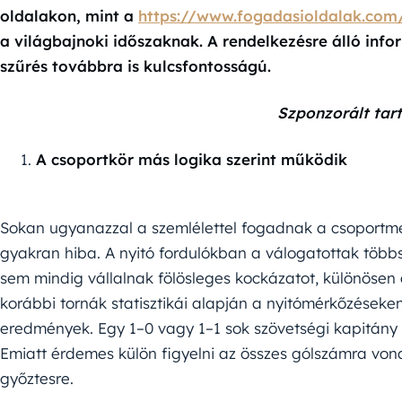
oldalakon, mint a
https://www.fogadasioldalak.com
a világbajnoki időszaknak. A rendelkezésre álló inf
szűrés továbbra is kulcsfontosságú.
Szponzorált tar
A csoportkör más logika szerint működik
Sokan ugyanazzal a szemlélettel fogadnak a csoportme
gyakran hiba. A nyitó fordulókban a válogatottak többs
sem mindig vállalnak fölösleges kockázatot, különösen 
korábbi tornák statisztikái alapján a nyitómérkőzése
eredmények. Egy 1–0 vagy 1–1 sok szövetségi kapitány
Emiatt érdemes külön figyelni az összes gólszámra von
győztesre.