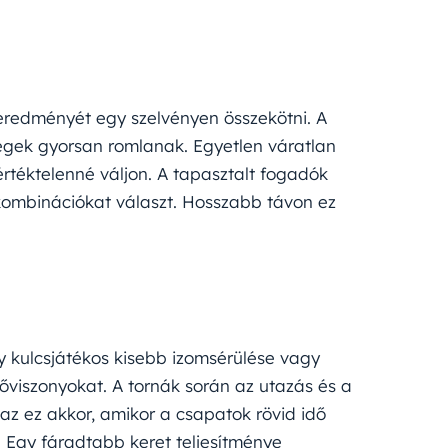
eredményét egy szelvényen összekötni. A
gek gyorsan romlanak. Egyetlen váratlan
 értéktelenné váljon. A tapasztalt fogadók
kombinációkat választ. Hosszabb távon ez
y kulcsjátékos kisebb izomsérülése vagy
őviszonyokat. A tornák során az utazás és a
z ez akkor, amikor a csapatok rövid idő
 Egy fáradtabb keret teljesítménye