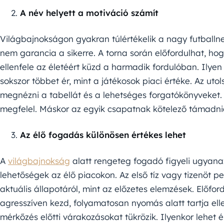
A név helyett a motiváció számít
Világbajnokságon gyakran túlértékelik a nagy futball
nem garancia a sikerre. A torna során előfordulhat, hog
ellenfele az életéért küzd a harmadik fordulóban. Ilye
sokszor többet ér, mint a játékosok piaci értéke. Az ut
megnézni a tabellát és a lehetséges forgatókönyveket. 
megfelel. Máskor az egyik csapatnak kötelező támadnia
Az élő fogadás különösen értékes lehet
A
világbajnokság
alatt rengeteg fogadó figyeli ugyan
lehetőségek az élő piacokon. Az első tíz vagy tizenöt p
aktuális állapotáról, mint az előzetes elemzések. Előfo
agresszíven kezd, folyamatosan nyomás alatt tartja el
mérkőzés előtti várakozásokat tükrözik. Ilyenkor lehet ér