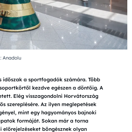
: Anadolu
s időszak a sportfogadók számára. Több
soportkörtől kezdve egészen a döntőig. A
tett. Elég visszagondolni Horvátország
s szereplésére. Az ilyen meglepetések
igényel, mint egy hagyományos bajnoki
sapatok formáját. Sokan már a torna
ői előrejelzéseket böngésznek olyan