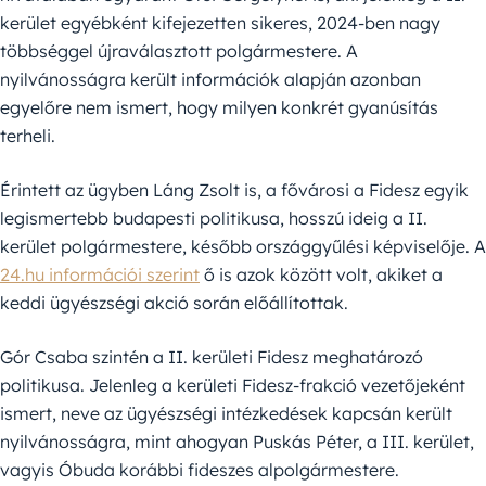
kerület egyébként kifejezetten sikeres, 2024-ben nagy
többséggel újraválasztott polgármestere. A
nyilvánosságra került információk alapján azonban
egyelőre nem ismert, hogy milyen konkrét gyanúsítás
terheli.
Érintett az ügyben Láng Zsolt is, a fővárosi a Fidesz egyik
legismertebb budapesti politikusa, hosszú ideig a II.
kerület polgármestere, később országgyűlési képviselője. A
24.hu információi szerint
ő is azok között volt, akiket a
keddi ügyészségi akció során előállítottak.
Gór Csaba szintén a II. kerületi Fidesz meghatározó
politikusa. Jelenleg a kerületi Fidesz-frakció vezetőjeként
ismert, neve az ügyészségi intézkedések kapcsán került
nyilvánosságra, mint ahogyan Puskás Péter, a III. kerület,
vagyis Óbuda korábbi fideszes alpolgármestere.