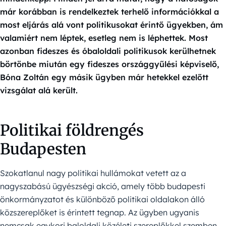
már korábban is rendelkeztek terhelő információkkal a
most eljárás alá vont politikusokat érintő ügyekben, ám
valamiért nem léptek, esetleg nem is léphettek. Most
azonban fideszes és óbaloldali politikusok kerülhetnek
börtönbe miután egy fideszes országgyűlési képviselő,
Bóna Zoltán egy másik ügyben már hetekkel ezelőtt
vizsgálat alá került.
Politikai földrengés
Budapesten
Szokatlanul nagy politikai hullámokat vetett az a
nagyszabású ügyészségi akció, amely több budapesti
önkormányzatot és különböző politikai oldalakon álló
közszereplőket is érintett tegnap. Az ügyben ugyanis
nemcsak egykori baloldali közéleti szereplőkkel szemben