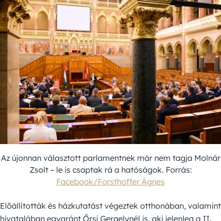
Az újonnan választott parlamentnek már nem tagja Molnár
Zsolt – le is csaptak rá a hatóságok. Forrás:
Facebook/Forsthoffer Ágnes
Előállították és házkutatást végeztek otthonában, valamint
hivatalában egyaránt Őrsi Gergelynél is, aki jelenleg a II.