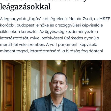
leágazásokkal
A legnagyobb „fogás” kétségtelenül Molnár Zsolt, az MSZP
korábbi, budapesti elnöke és országgyűlési képviselője
ciklusokon keresztül. Az ügyészség kezdeményezte a
letartóztatását, mivel befolyással üzérkedés gyanúja
merült fel vele szemben. A volt parlamenti képviselő
mindent tagad, letartóztatásáról a bíróság fog dönteni.