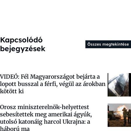
Kapcsolódó
Összes megtekintése
bejegyzések
VIDEÓ: Fél Magyarországot bejárta a
lopott busszal a férfi, végül az árokban
kötött ki
Orosz miniszterelnök-helyettest
sebesítettek meg amerikai ágyúk,
utolsó katonáig harcol Ukrajna: a
háború ma