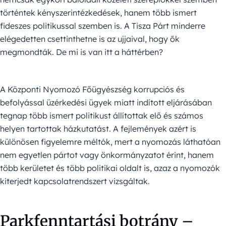
történtek kényszerintézkedések, hanem több ismert
fideszes politikussal szemben is. A Tisza Párt minderre
elégedetten csettinthetne is az ujjaival, hogy ők
megmondták. De mi is van itt a háttérben?
A Központi Nyomozó Főügyészség korrupciós és
befolyással üzérkedési ügyek miatt indított eljárásában
tegnap több ismert politikust állítottak elő és számos
helyen tartottak házkutatást. A fejlemények azért is
különösen figyelemre méltók, mert a nyomozás láthatóan
nem egyetlen pártot vagy önkormányzatot érint, hanem
több kerületet és több politikai oldalt is, azaz a nyomozók
kiterjedt kapcsolatrendszert vizsgáltak.
Parkfenntartási botrány –