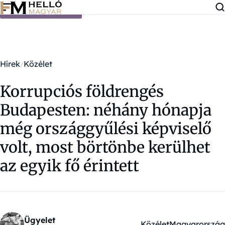
Ugrás a tartalomra
Hírek
Közélet
Korrupciós földrengés
Budapesten: néhány hónapja
még országgyűlési képviselő
volt, most börtönbe kerülhet
az egyik fő érintett
Ügyelet
Közélet
Magyarország