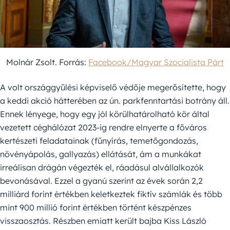
Molnár Zsolt. Forrás:
Facebook/Magyar Szocialista Párt
A volt országgyűlési képviselő védője megerősítette, hogy
a keddi akció hátterében az ún. parkfenntartási botrány áll.
Ennek lényege, hogy egy jól körülhatárolható kör által
vezetett céghálózat 2023-ig rendre elnyerte a főváros
kertészeti feladatainak (fűnyírás, temetőgondozás,
növényápolás, gallyazás) ellátását, ám a munkákat
irreálisan drágán végezték el, ráadásul alvállalkozók
bevonásával. Ezzel a gyanú szerint az évek során 2,2
milliárd forint értékben keletkeztek fiktív számlák és több
mint 900 millió forint értékben történt készpénzes
visszaosztás. Részben emiatt került bajba Kiss László