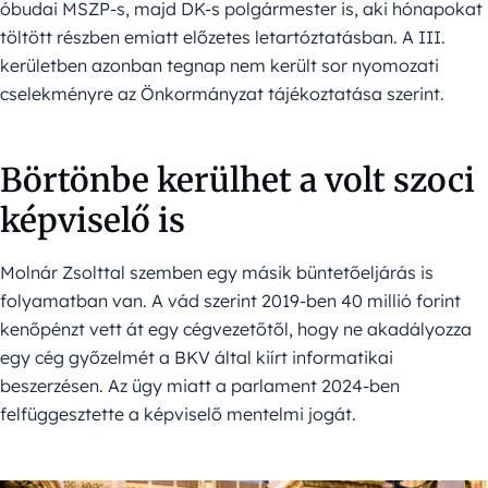
óbudai MSZP-s, majd DK-s polgármester is, aki hónapokat
töltött részben emiatt előzetes letartóztatásban. A III.
kerületben azonban tegnap nem került sor nyomozati
cselekményre az Önkormányzat tájékoztatása szerint.
Börtönbe kerülhet a volt szoci
képviselő is
Molnár Zsolttal szemben egy másik büntetőeljárás is
folyamatban van. A vád szerint 2019-ben 40 millió forint
kenőpénzt vett át egy cégvezetőtől, hogy ne akadályozza
egy cég győzelmét a BKV által kiírt informatikai
beszerzésen. Az ügy miatt a parlament 2024-ben
felfüggesztette a képviselő mentelmi jogát.