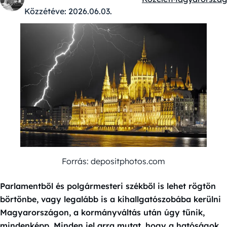
Kategóriák:
Közzétéve:
2026.06.03.
Forrás: depositphotos.com
Parlamentből és polgármesteri székből is lehet rögtön
börtönbe, vagy legalább is a kihallgatószobába kerülni
Magyarországon, a kormányváltás után úgy tűnik,
mindenképp. Minden jel arra mutat, hogy a hatóságok