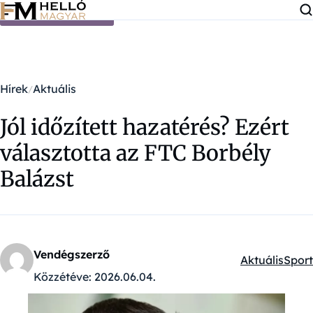
Ugrás a tartalomra
Hírek
Aktuális
Jól időzített hazatérés? Ezért
választotta az FTC Borbély
Balázst
Vendégszerző
Aktuális
Sport
Kategóriák:
Közzétéve:
2026.06.04.