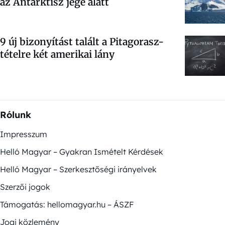
az Antarktisz jege alatt
9 új bizonyítást talált a Pitagorasz-
tételre két amerikai lány
Rólunk
Impresszum
Helló Magyar – Gyakran Ismételt Kérdések
Helló Magyar – Szerkesztőségi irányelvek
Szerzői jogok
Támogatás: hellomagyar.hu – ÁSZF
Jogi közlemény