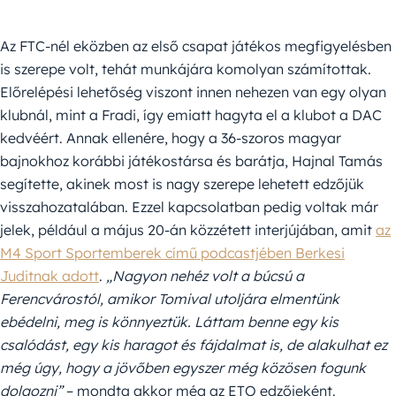
Az FTC-nél eközben az első csapat játékos megfigyelésben
is szerepe volt, tehát munkájára komolyan számítottak.
Előrelépési lehetőség viszont innen nehezen van egy olyan
klubnál, mint a Fradi, így emiatt hagyta el a klubot a DAC
kedvéért. Annak ellenére, hogy a 36-szoros magyar
bajnokhoz korábbi játékostársa és barátja, Hajnal Tamás
segítette, akinek most is nagy szerepe lehetett edzőjük
visszahozatalában. Ezzel kapcsolatban pedig voltak már
jelek, például a május 20-án közzétett interjújában, amit
az
M4 Sport Sportemberek című podcastjében Berkesi
Juditnak adott
.
„Nagyon nehéz volt a búcsú a
Ferencvárostól, amikor Tomival utoljára elmentünk
ebédelni, meg is könnyeztük. Láttam benne egy kis
csalódást, egy kis haragot és fájdalmat is, de alakulhat ez
még úgy, hogy a jövőben egyszer még közösen fogunk
dolgozni”
– mondta akkor még az ETO edzőjeként.