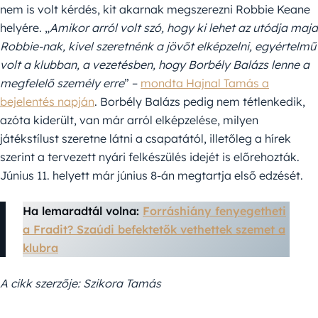
nem is volt kérdés, kit akarnak megszerezni Robbie Keane
helyére. „
Amikor arról volt szó, hogy ki lehet az utódja majd
Robbie-nak, kivel szeretnénk a jövőt elképzelni, egyértelmű
volt a klubban, a vezetésben, hogy Borbély Balázs lenne a
megfelelő személy erre
” –
mondta Hajnal Tamás a
bejelentés napján
. Borbély Balázs pedig nem tétlenkedik,
azóta kiderült, van már arról elképzelése, milyen
játékstílust szeretne látni a csapatától, illetőleg a hírek
szerint a tervezett nyári felkészülés idejét is előrehozták.
Június 11. helyett már június 8-án megtartja első edzését.
Ha lemaradtál volna:
Forráshiány fenyegetheti
a Fradit? Szaúdi befektetők vethettek szemet a
klubra
A cikk szerzője: Szikora Tamás