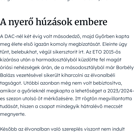
A nyerő húzások embere
A DAC-nél két évig volt másodedző, majd Győrben kapta
meg élete első igazán komoly megbízatását. Eleinte úgy
tűnt, belebukhat, végül sikersztorit írt. Az ETO 2015-ös
kizárása után a harmadosztályból küzdötte fel magát
óriási nehézségek árán, de a másodosztályból már Borbély
Balázs vezetésével sikerült kiharcolni az élvonalbéli
tagságot. Utóbbi azonban még nem volt bebiztosítva,
amikor a győrieknél megkapta a lehetőséget a 2023/2024-
es szezon utolsó öt mérkőzésére. Itt rögtön megvillantotta
tudását, hiszen a csapat mindegyik hátralévő meccsét
megnyerte.
Később az élvonalban való szereplés viszont nem indult