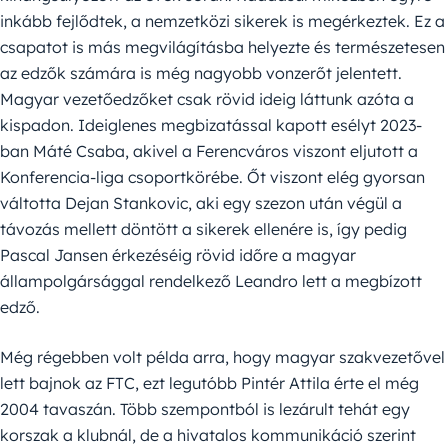
inkább fejlődtek, a nemzetközi sikerek is megérkeztek. Ez a
csapatot is más megvilágításba helyezte és természetesen
az edzők számára is még nagyobb vonzerőt jelentett.
Magyar vezetőedzőket csak rövid ideig láttunk azóta a
kispadon. Ideiglenes megbizatással kapott esélyt 2023-
ban Máté Csaba, akivel a Ferencváros viszont eljutott a
Konferencia-liga csoportkörébe. Őt viszont elég gyorsan
váltotta Dejan Stankovic, aki egy szezon után végül a
távozás mellett döntött a sikerek ellenére is, így pedig
Pascal Jansen érkezéséig rövid időre a magyar
állampolgársággal rendelkező Leandro lett a megbízott
edző.
Még régebben volt példa arra, hogy magyar szakvezetővel
lett bajnok az FTC, ezt legutóbb Pintér Attila érte el még
2004 tavaszán. Több szempontból is lezárult tehát egy
korszak a klubnál, de a hivatalos kommunikáció szerint