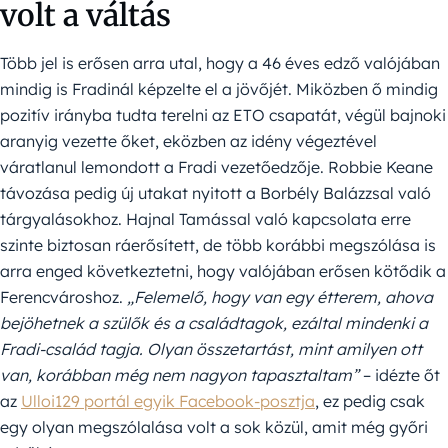
volt a váltás
Több jel is erősen arra utal, hogy a 46 éves edző valójában
mindig is Fradinál képzelte el a jövőjét. Miközben ő mindig
pozitív irányba tudta terelni az ETO csapatát, végül bajnoki
aranyig vezette őket, eközben az idény végeztével
váratlanul lemondott a Fradi vezetőedzője. Robbie Keane
távozása pedig új utakat nyitott a Borbély Balázzsal való
tárgyalásokhoz. Hajnal Tamással való kapcsolata erre
szinte biztosan ráerősített, de több korábbi megszólása is
arra enged következtetni, hogy valójában erősen kötődik a
Ferencvároshoz.
„Felemelő, hogy van egy étterem, ahova
bejöhetnek a szülők és a családtagok, ezáltal mindenki a
Fradi-család tagja. Olyan összetartást, mint amilyen ott
van, korábban még nem nagyon tapasztaltam”
– idézte őt
az
Ulloi129 portál egyik Facebook-posztja
, ez pedig csak
egy olyan megszólalása volt a sok közül, amit még győri