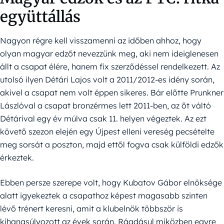
együttállás
Nagyon régre kell visszamenni az időben ahhoz, hogy
olyan magyar edzőt nevezzünk meg, aki nem ideiglenesen
állt a csapat élére, hanem fix szerződéssel rendelkezett. Az
utolsó ilyen Détári Lajos volt a 2011/2012-es idény során,
akivel a csapat nem volt éppen sikeres. Bár előtte Prunkner
Lászlóval a csapat bronzérmes lett 2011-ben, az őt váltó
Détárival egy év múlva csak 11. helyen végeztek. Az ezt
követő szezon elején egy Újpest elleni vereség pecsételte
meg sorsát a poszton, majd ettől fogva csak külföldi edzők
érkeztek.
Ebben persze szerepe volt, hogy Kubatov Gábor elnöksége
alatt igyekeztek a csapathoz képest magasabb szinten
lévő trénert keresni, amit a klubelnök többször is
kihangsúlyozott az évek során. Ráadásul miközben egyre