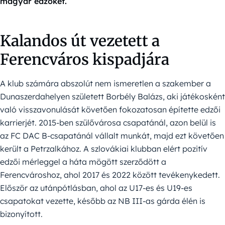
magyar edzőket.
Kalandos út vezetett a
Ferencváros kispadjára
A klub számára abszolút nem ismeretlen a szakember a
Dunaszerdahelyen született Borbély Balázs, aki játékosként
való visszavonulását követően fokozatosan építette edzői
karrierjét. 2015-ben szülővárosa csapatánál, azon belül is
az FC DAC B-csapatánál vállalt munkát, majd ezt követően
került a Petrzalkához. A szlovákiai klubban elért pozitív
edzői mérleggel a háta mögött szerződött a
Ferencvároshoz, ahol 2017 és 2022 között tevékenykedett.
Először az utánpótlásban, ahol az U17-es és U19-es
csapatokat vezette, később az NB III-as gárda élén is
bizonyított.