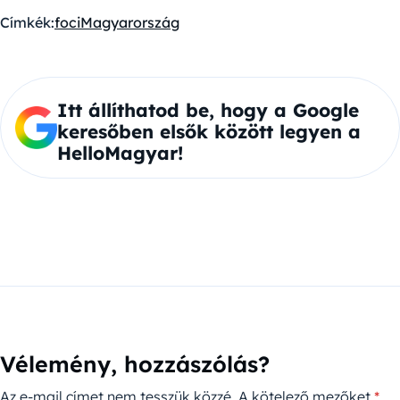
Címkék:
foci
Magyarország
Itt állíthatod be, hogy a Google
keresőben elsők között legyen a
HelloMagyar!
Vélemény, hozzászólás?
Az e-mail címet nem tesszük közzé.
A kötelező mezőket
*