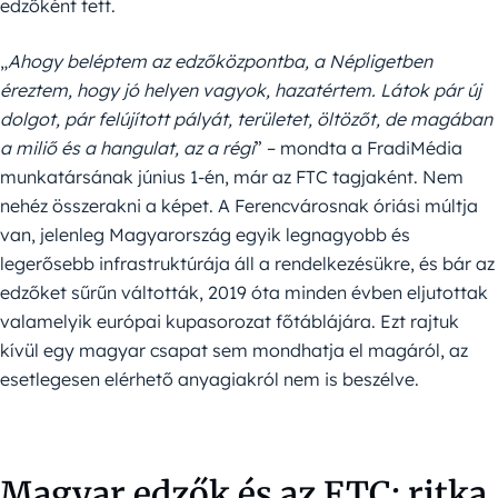
edzőként tett.
„
Ahogy beléptem az edzőközpontba, a Népligetben
éreztem, hogy jó helyen vagyok, hazatértem. Látok pár új
dolgot, pár felújított pályát, területet, öltözőt, de magában
a miliő és a hangulat, az a régi
” – mondta a FradiMédia
munkatársának június 1-én, már az FTC tagjaként. Nem
nehéz összerakni a képet. A Ferencvárosnak óriási múltja
van, jelenleg Magyarország egyik legnagyobb és
legerősebb infrastruktúrája áll a rendelkezésükre, és bár az
edzőket sűrűn váltották, 2019 óta minden évben eljutottak
valamelyik európai kupasorozat főtáblájára. Ezt rajtuk
kívül egy magyar csapat sem mondhatja el magáról, az
esetlegesen elérhető anyagiakról nem is beszélve.
Magyar edzők és az FTC: ritka