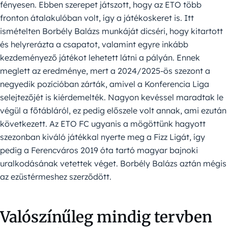
fényesen. Ebben szerepet játszott, hogy az ETO több
fronton átalakulóban volt, így a játékoskeret is. Itt
ismételten Borbély Balázs munkáját dicséri, hogy kitartott
és helyrerázta a csapatot, valamint egyre inkább
kezdeményező játékot lehetett látni a pályán. Ennek
meglett az eredménye, mert a 2024/2025-ös szezont a
negyedik pozícióban zárták, amivel a Konferencia Liga
selejtezőjét is kiérdemelték. Nagyon kevéssel maradtak le
végül a főtábláról, ez pedig előszele volt annak, ami ezután
következett. Az ETO FC ugyanis a mögöttünk hagyott
szezonban kiváló játékkal nyerte meg a Fizz Ligát, így
pedig a Ferencváros 2019 óta tartó magyar bajnoki
uralkodásának vetettek véget. Borbély Balázs aztán mégis
az ezüstérmeshez szerződött.
Valószínűleg mindig tervben