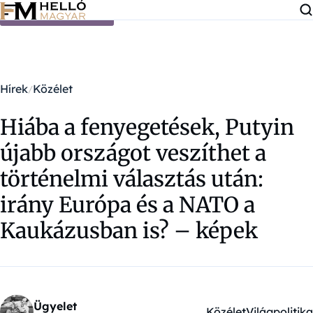
Ugrás a tartalomra
Hírek
Közélet
Hiába a fenyegetések, Putyin
újabb országot veszíthet a
történelmi választás után:
irány Európa és a NATO a
Kaukázusban is? – képek
Ügyelet
Közélet
Világpolitika