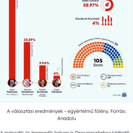
A választási eredmények – egyértelmű fölény. Forrás:
Anadolu
A második és harmadik helyen is Oroszországhoz köthető