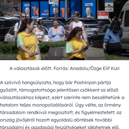
A választások előtt. Forrás: Anadolu/Özge Elif Kızıl
A szóvivő hangsúlyozta, hogy bár Pashinyan pártja
győzött, támogatottsága jelentősen csökkent az előző
választásokhoz képest, ezért szerinte nem beszélhetünk a
hatalom teljes monopolizálásáról. Úgy vélte, az örmény
társadalom rendkívül megosztott, és figyelmeztetett: az
ország jövőjéről hozott egyoldalú döntések további
társadalmi és gazdasági feszültségeket idézhetnek elő.