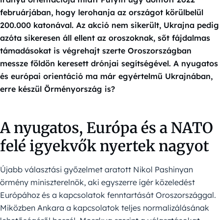
februárjában, hogy lerohanja az országot körülbelül
200.000 katonával. Az akció nem sikerült, Ukrajna pedig
azóta sikeresen áll ellent az oroszoknak, sőt fájdalmas
támadásokat is végrehajt szerte Oroszországban
messze földön keresett drónjai segítségével. A nyugatos
és európai orientáció ma már egyértelmű Ukrajnában,
erre készül Örményország is?
A nyugatos, Európa és a NATO
felé igyekvők nyertek nagyot
Újabb választási győzelmet aratott Nikol Pashinyan
örmény miniszterelnök, aki egyszerre ígér közeledést
Európához és a kapcsolatok fenntartását Oroszországgal.
Miközben Ankara a kapcsolatok teljes normalizálásának