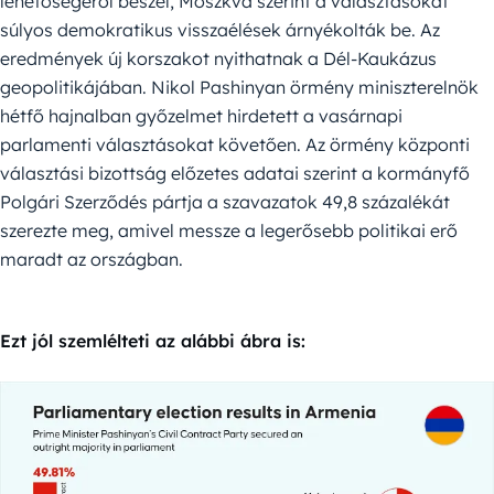
lehetőségéről beszél, Moszkva szerint a választásokat
súlyos demokratikus visszaélések árnyékolták be. Az
eredmények új korszakot nyithatnak a Dél-Kaukázus
geopolitikájában. Nikol Pashinyan örmény miniszterelnök
hétfő hajnalban győzelmet hirdetett a vasárnapi
parlamenti választásokat követően. Az örmény központi
választási bizottság előzetes adatai szerint a kormányfő
Polgári Szerződés pártja a szavazatok 49,8 százalékát
szerezte meg, amivel messze a legerősebb politikai erő
maradt az országban.
Ezt jól szemlélteti az alábbi ábra is: