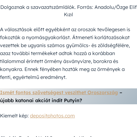
Dolgoznak a szavazatszámlálók. Forrás: Anadolu/Özge Elif
Kızıl
A választások előtt egyébként az oroszok tevőlegesen is
fokozták a nyomásgyakorlást. Átmeneti korlátozásokat
vezettek be ugyanis számos gyümölcs- és zöldségfélére,
azaz további termékeket adtak hozzá a korábban
tilalommal érintett örmény ásványvízre, borokra és
konyakra. Ennek fényében hozták meg az örmények a
fenti, egyértelmű eredményt.
Ismét fontos szövetségest veszíthet Oroszország
–
újabb katonai akciót indít Putyin?
Kiemelt kép:
depositphotos.com