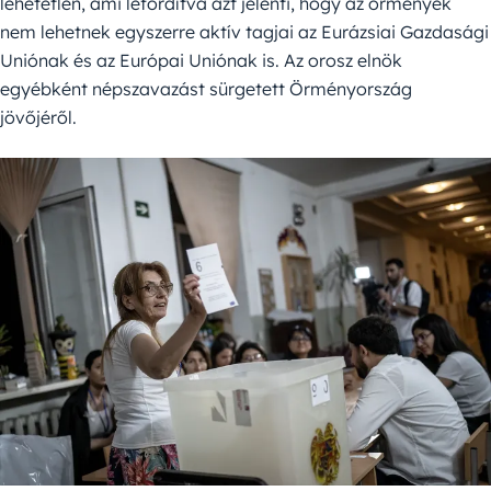
lehetetlen, ami lefordítva azt jelenti, hogy az örmények
nem lehetnek egyszerre aktív tagjai az Eurázsiai Gazdasági
Uniónak és az Európai Uniónak is. Az orosz elnök
egyébként népszavazást sürgetett Örményország
jövőjéről.