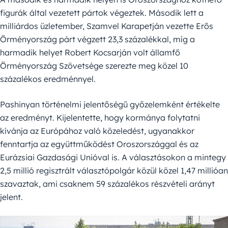
figurák által vezetett pártok végeztek. Második lett a
milliárdos üzletember, Szamvel Karapetján vezette Erős
Örményország párt végzett 23,3 százalékkal, míg a
harmadik helyet Robert Kocsarján volt államfő
Örményország Szövetsége szerezte meg közel 10
százalékos eredménnyel.
Pashinyan történelmi jelentőségű győzelemként értékelte
az eredményt. Kijelentette, hogy kormánya folytatni
kívánja az Európához való közeledést, ugyanakkor
fenntartja az együttműködést Oroszországgal és az
Eurázsiai Gazdasági Unióval is. A választásokon a mintegy
2,5 millió regisztrált választópolgár közül közel 1,47 millióan
szavaztak, ami csaknem 59 százalékos részvételi arányt
jelent.