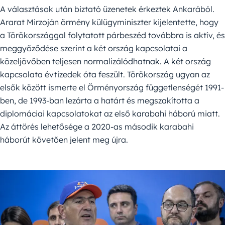
A választások után biztató üzenetek érkeztek Ankarából.
Ararat Mirzoján örmény külügyminiszter kijelentette, hogy
a Törökországgal folytatott párbeszéd továbbra is aktív, és
meggyőződése szerint a két ország kapcsolatai a
közeljövőben teljesen normalizálódhatnak. A két ország
kapcsolata évtizedek óta feszült. Törökország ugyan az
elsők között ismerte el Örményország függetlenségét 1991-
ben, de 1993-ban lezárta a határt és megszakította a
diplomáciai kapcsolatokat az első karabahi háború miatt.
Az áttörés lehetősége a 2020-as második karabahi
háborút követően jelent meg újra.