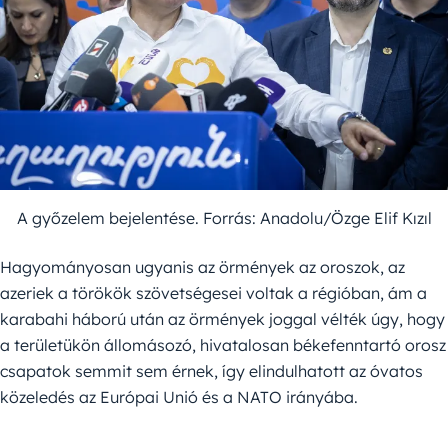
A győzelem bejelentése. Forrás: Anadolu/Özge Elif Kızıl
Hagyományosan ugyanis az örmények az oroszok, az
azeriek a törökök szövetségesei voltak a régióban, ám a
karabahi háború után az örmények joggal vélték úgy, hogy
a területükön állomásozó, hivatalosan békefenntartó orosz
csapatok semmit sem érnek, így elindulhatott az óvatos
közeledés az Európai Unió és a NATO irányába.