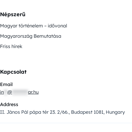
Népszerű
Magyar történelem – idővonal
Magyarország Bemutatása
Friss hírek
Kapcsolat
Email
in
**
@
*********
ar.hu
Address
II. János Pál pápa tér 23. 2/66., Budapest 1081, Hungary