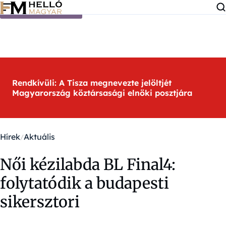
Ugrás a tartalomra
Rendkívüli: A Tisza megnevezte jelöltjét
Magyarország köztársasági elnöki posztjára
Hírek
Aktuális
Női kézilabda BL Final4:
folytatódik a budapesti
sikersztori