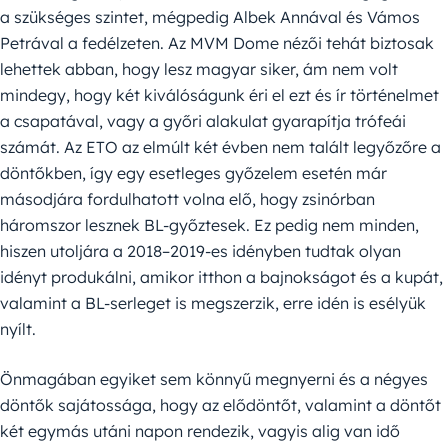
a szükséges szintet, mégpedig Albek Annával és Vámos
Petrával a fedélzeten. Az MVM Dome nézői tehát biztosak
lehettek abban, hogy lesz magyar siker, ám nem volt
mindegy, hogy két kiválóságunk éri el ezt és ír történelmet
a csapatával, vagy a győri alakulat gyarapítja trófeái
számát. Az ETO az elmúlt két évben nem talált legyőzőre a
döntőkben, így egy esetleges győzelem esetén már
másodjára fordulhatott volna elő, hogy zsinórban
háromszor lesznek BL-győztesek. Ez pedig nem minden,
hiszen utoljára a 2018–2019-es idényben tudtak olyan
idényt produkálni, amikor itthon a bajnokságot és a kupát,
valamint a BL-serleget is megszerzik, erre idén is esélyük
nyílt.
Önmagában egyiket sem könnyű megnyerni és a négyes
döntők sajátossága, hogy az elődöntőt, valamint a döntőt
két egymás utáni napon rendezik, vagyis alig van idő