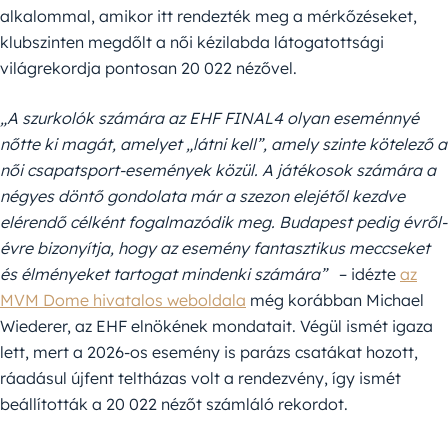
alkalommal, amikor itt rendezték meg a mérkőzéseket,
klubszinten megdőlt a női kézilabda látogatottsági
világrekordja pontosan 20 022 nézővel.
„A szurkolók számára az EHF FINAL4 olyan eseménnyé
nőtte ki magát, amelyet „látni kell”, amely szinte kötelező a
női csapatsport-események közül. A játékosok számára a
négyes döntő gondolata már a szezon elejétől kezdve
elérendő célként fogalmazódik meg. Budapest pedig évről-
évre bizonyítja, hogy az esemény fantasztikus meccseket
és élményeket tartogat mindenki számára”
– idézte
az
MVM Dome hivatalos weboldala
még korábban Michael
Wiederer, az EHF elnökének mondatait. Végül ismét igaza
lett, mert a 2026-os esemény is parázs csatákat hozott,
ráadásul újfent teltházas volt a rendezvény, így ismét
beállították a 20 022 nézőt számláló rekordot.