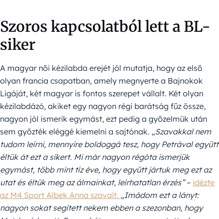
Szoros kapcsolatból lett a BL-
siker
A magyar női kézilabda erejét jól mutatja, hogy az első
olyan francia csapatban, amely megnyerte a Bajnokok
Ligáját, két magyar is fontos szerepet vállalt. Két olyan
kézilabdázó, akiket egy nagyon régi barátság fűz össze,
nagyon jól ismerik egymást, ezt pedig a győzelmük után
sem győzték eléggé kiemelni a sajtónak. „
Szavakkal nem
tudom leírni, mennyire boldoggá tesz, hogy Petrával együtt
éltük át ezt a sikert. Mi már nagyon régóta ismerjük
egymást, több mint tíz éve, hogy együtt jártuk meg ezt az
utat és éltük meg az álmainkat, leírhatatlan érzés”
–
idézte
az M4 Sport Albek Anna szavait.
„
Imádom ezt a lányt:
nagyon sokat segített nekem ebben a szezonban, hogy