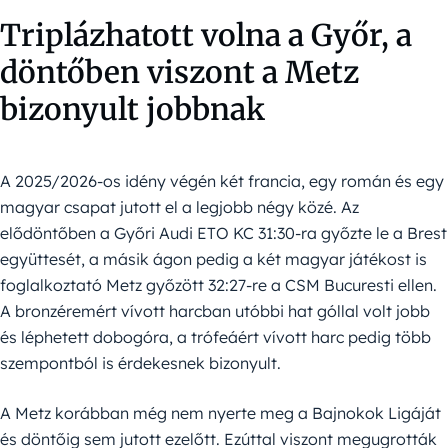
Triplázhatott volna a Győr, a
döntőben viszont a Metz
bizonyult jobbnak
A 2025/2026-os idény végén két francia, egy román és egy
magyar csapat jutott el a legjobb négy közé. Az
elődöntőben a Győri Audi ETO KC 31:30-ra győzte le a Brest
együttesét, a másik ágon pedig a két magyar játékost is
foglalkoztató Metz győzött 32:27-re a CSM Bucuresti ellen.
A bronzéremért vívott harcban utóbbi hat góllal volt jobb
és léphetett dobogóra, a trófeáért vívott harc pedig több
szempontból is érdekesnek bizonyult.
A Metz korábban még nem nyerte meg a Bajnokok Ligáját
és döntőig sem jutott ezelőtt. Ezúttal viszont megugrották