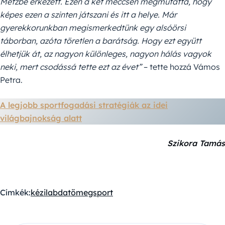
Metzbe érkezett. Ezen a két meccsen megmutatta, hogy
képes ezen a szinten játszani és itt a helye. Már
gyerekkorunkban megismerkedtünk egy alsóörsi
táborban, azóta töretlen a barátság. Hogy ezt együtt
élhetjük át, az nagyon különleges, nagyon hálás vagyok
neki, mert csodássá tette ezt az évet”
– tette hozzá Vámos
Petra.
A legjobb sportfogadási stratégiák az idei
világbajnokság alatt
Szikora Tamás
Címkék:
kézilabda
tömegsport