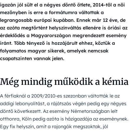
igazán jól sült el a négyes döntő ötlete, 2014-től a női
mezőnyben is erre a formátumra váltottak a
legrangosabb európai kupában. Ennek már 12 éve, de
az azóta megtörtént helyszínváltás ellenére is óriási az
érdeklődés a Magyarországon megrendezett esemény
iránt. Több tényező is hozzájárult ehhez, köztük a
folyamatos magyar sikerek, amelyek nemcsak
csapatszinten vannak jelen.
Még mindig működik a kémia
A férfiaknál a 2009/2010-es szezonban váltották le az
addigi lebonyolítást, a rájátszás végén pedig egy négyes
döntő következett. Az esemény Németországban lelt
otthonra, Köln pedig azóta is házigazdája az eseménynek.
Egy fix helyszín, amit a rajongók megszoktak, jól