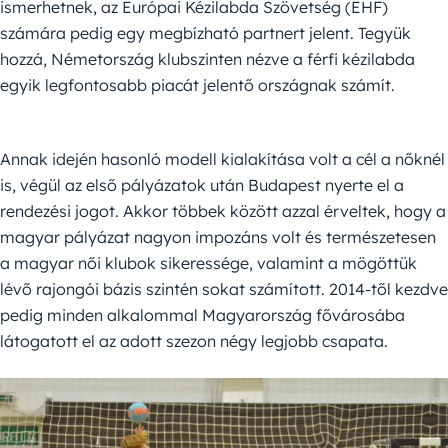
ismerhetnek, az Európai Kézilabda Szövetség (EHF)
számára pedig egy megbízható partnert jelent. Tegyük
hozzá, Németország klubszinten nézve a férfi kézilabda
egyik legfontosabb piacát jelentő országnak számít.
Annak idején hasonló modell kialakítása volt a cél a nőknél
is, végül az első pályázatok után Budapest nyerte el a
rendezési jogot. Akkor többek között azzal érveltek, hogy a
magyar pályázat nagyon impozáns volt és természetesen
a magyar női klubok sikeressége, valamint a mögöttük
lévő rajongói bázis szintén sokat számított. 2014-től kezdve
pedig minden alkalommal Magyarország fővárosába
látogatott el az adott szezon négy legjobb csapata.