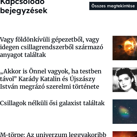
Kapcsolódó
Összes megtekintése
bejegyzések
Vagy földönkívüli gépezetből, vagy
idegen csillagrendszerből származó
anyagot találtak
„Akkor is Önnel vagyok, ha testben
távol” Karády Katalin és Újszászy
István megrázó szerelmi története
Csillagok nélküli ősi galaxist találtak
M-törpe: Az univerzum leggyakoribb