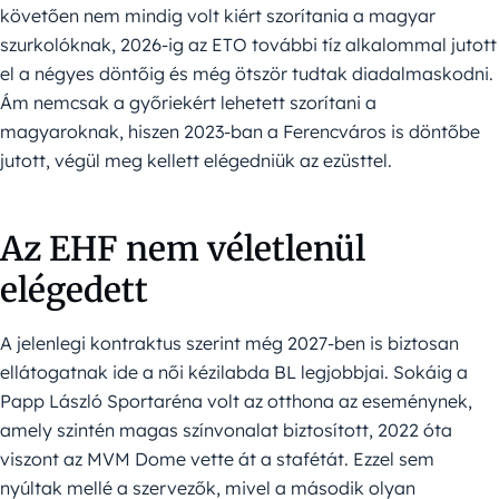
követően nem mindig volt kiért szorítania a magyar
szurkolóknak, 2026-ig az ETO további tíz alkalommal jutott
el a négyes döntőig és még ötször tudtak diadalmaskodni.
Ám nemcsak a győriekért lehetett szorítani a
magyaroknak, hiszen 2023-ban a Ferencváros is döntőbe
jutott, végül meg kellett elégedniük az ezüsttel.
Az EHF nem véletlenül
elégedett
A jelenlegi kontraktus szerint még 2027-ben is biztosan
ellátogatnak ide a női kézilabda BL legjobbjai. Sokáig a
Papp László Sportaréna volt az otthona az eseménynek,
amely szintén magas színvonalat biztosított, 2022 óta
viszont az MVM Dome vette át a stafétát. Ezzel sem
nyúltak mellé a szervezők, mivel a második olyan