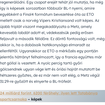
regenerálódni. Egy csapat erejét tehát jól mutatja, ha még
így is képesek sorozatban többször BL-t nyerni, amire
egyébként a Final4 formátum bevezetése óta az ETO
mellett csak a norvég Vipers Kristiansand volt képes. Az
újabb triplát viszont megakadályozta a Metz, amely
kevesebb labdát adott el, védekezésük pedig erősen
feljavult a második félidőre. Ez döntő fontosságú volt, még
akkor is, ha a dobásaik hatékonysága elmaradt az
ellenféltől. Ugyanakkor az ETO a mérkőzés egy pontján
jelentős hátrányt felhalmozott, így a francia együttes már
hat góllal is vezetett. A nyolc percig tartó győri
gólcsendnek ugyan vége lett és óriási hajrát mutatott be
hétszeres győztes, de ez már nem volt elég, a Metz végül
31:29-re győzött és elnyerte a BL-trófeát.
24 milliárd forint, 6200 férőhely: ilyen lett Tatabánya
sportcsarnoka
– képek