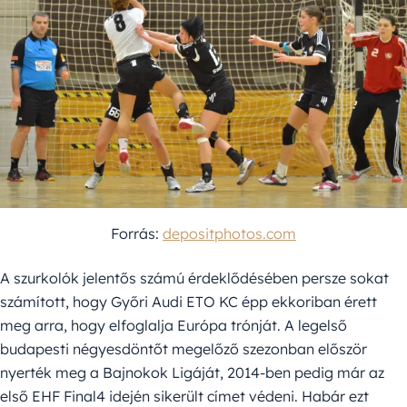
Forrás:
depositphotos.com
A szurkolók jelentős számú érdeklődésében persze sokat
számított, hogy Győri Audi ETO KC épp ekkoriban érett
meg arra, hogy elfoglalja Európa trónját. A legelső
budapesti négyesdöntőt megelőző szezonban először
nyerték meg a Bajnokok Ligáját, 2014-ben pedig már az
első EHF Final4 idején sikerült címet védeni. Habár ezt