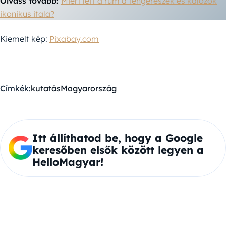
Olvass tovább:
Miért lett a rum a tengerészek és kalózok
ikonikus itala?
Kiemelt kép:
Pixabay.com
Címkék:
kutatás
Magyarország
Itt állíthatod be, hogy a Google
keresőben elsők között legyen a
HelloMagyar!