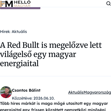
Ugrás a tartalomra
Hírek
Aktuális
A Red Bullt is megelőzve lett
világelső egy magyar
energiaital
Csontos Bálint
Aktuális
Magyarország
Kategóriák:
Közzétéve:
2026.06.10.
Több híres márkát is maga mögé utasított egy magyar
energiaital egy frissen közzétett nemzetközi minőségi