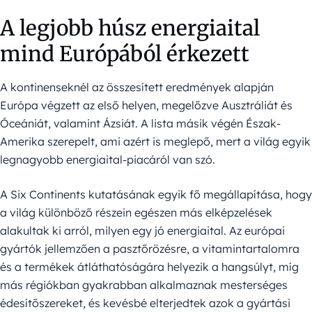
A legjobb húsz energiaital
mind Európából érkezett
A kontinenseknél az összesített eredmények alapján
Európa végzett az első helyen, megelőzve Ausztráliát és
Óceániát, valamint Ázsiát. A lista másik végén Észak-
Amerika szerepelt, ami azért is meglepő, mert a világ egyik
legnagyobb energiaital-piacáról van szó.
A Six Continents kutatásának egyik fő megállapítása, hogy
a világ különböző részein egészen más elképzelések
alakultak ki arról, milyen egy jó energiaital. Az európai
gyártók jellemzően a pasztőrözésre, a vitamintartalomra
és a termékek átláthatóságára helyezik a hangsúlyt, míg
más régiókban gyakrabban alkalmaznak mesterséges
édesítőszereket, és kevésbé elterjedtek azok a gyártási