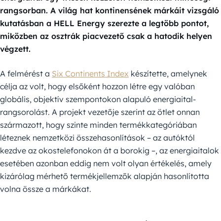
rangsorban. A világ hat kontinensének márkáit vizsgáló
kutatásban a HELL Energy szerezte a legtöbb pontot,
miközben az osztrák piacvezető csak a hatodik helyen
végzett.
A felmérést a
Six Continents Index
készítette, amelynek
célja az volt, hogy elsőként hozzon létre egy valóban
globális, objektív szempontokon alapuló energiaital-
rangsorolást. A projekt vezetője szerint az ötlet onnan
származott, hogy szinte minden termékkategóriában
léteznek nemzetközi összehasonlítások – az autóktól
kezdve az okostelefonokon át a borokig –, az energiaitalok
esetében azonban eddig nem volt olyan értékelés, amely
kizárólag mérhető termékjellemzők alapján hasonlította
volna össze a márkákat.