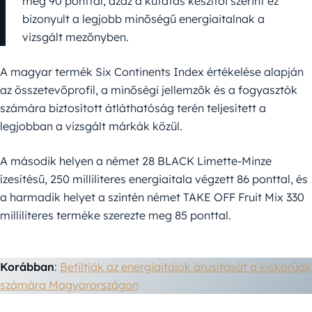
meg 90 ponttal, azaz a kutatás készítői szerint ez
bizonyult a legjobb minőségű energiaitalnak a
vizsgált mezőnyben.
A magyar termék Six Continents Index értékelése alapján
az összetevőprofil, a minőségi jellemzők és a fogyasztók
számára biztosított átláthatóság terén teljesített a
legjobban a vizsgált márkák közül.
A második helyen a német 28 BLACK Limette-Minze
ízesítésű, 250 milliliteres energiaitala végzett 86 ponttal, és
a harmadik helyet a szintén német TAKE OFF Fruit Mix 330
milliliteres terméke szerezte meg 85 ponttal.
Korábban
:
Betiltják az energiaitalok árusítását a kiskorúak
számára Magyarországon