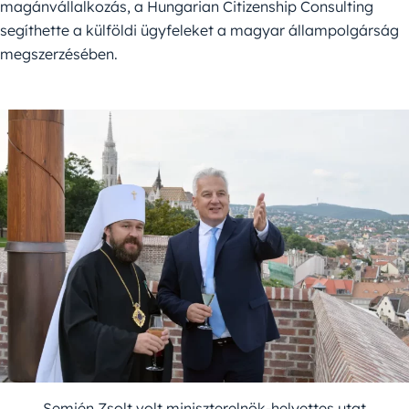
magánvállalkozás, a Hungarian Citizenship Consulting
segíthette a külföldi ügyfeleket a magyar állampolgárság
megszerzésében.
Semjén Zsolt volt miniszterelnök-helyettes utat