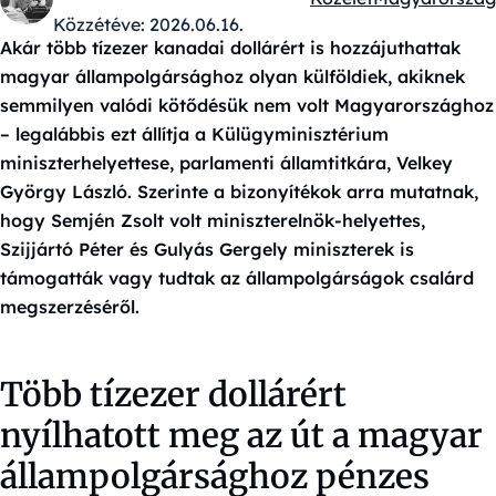
Kategóriák:
Közzétéve:
2026.06.16.
Akár több tízezer kanadai dollárért is hozzájuthattak
magyar állampolgársághoz olyan külföldiek, akiknek
semmilyen valódi kötődésük nem volt Magyarországhoz
– legalábbis ezt állítja a Külügyminisztérium
miniszterhelyettese, parlamenti államtitkára, Velkey
György László. Szerinte a bizonyítékok arra mutatnak,
hogy Semjén Zsolt volt miniszterelnök-helyettes,
Szijjártó Péter és Gulyás Gergely miniszterek is
támogatták vagy tudtak az állampolgárságok csalárd
megszerzéséről.
Több tízezer dollárért
nyílhatott meg az út a magyar
állampolgársághoz pénzes