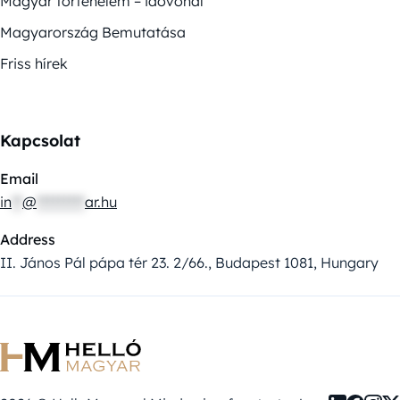
Magyar történelem – idővonal
Magyarország Bemutatása
Friss hírek
Kapcsolat
Email
in
**
@
*********
ar.hu
Address
II. János Pál pápa tér 23. 2/66., Budapest 1081, Hungary