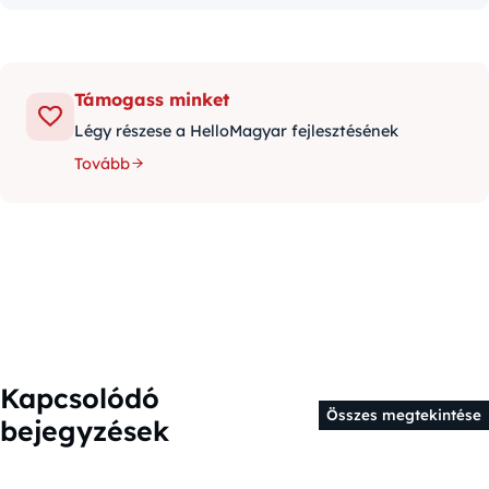
Támogass minket
Légy részese a HelloMagyar fejlesztésének
Tovább
Kapcsolódó
Összes megtekintése
bejegyzések