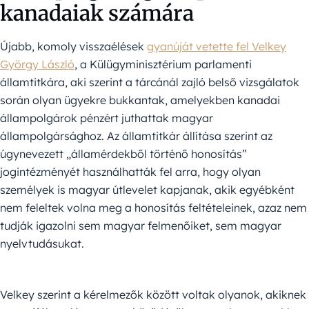
kanadaiak számára
Újabb, komoly visszaélések
gyanúját vetette fel Velkey
György László
, a Külügyminisztérium parlamenti
államtitkára, aki szerint a tárcánál zajló belső vizsgálatok
során olyan ügyekre bukkantak, amelyekben kanadai
állampolgárok pénzért juthattak magyar
állampolgársághoz. Az államtitkár állítása szerint az
úgynevezett „államérdekből történő honosítás”
jogintézményét használhatták fel arra, hogy olyan
személyek is magyar útlevelet kapjanak, akik egyébként
nem feleltek volna meg a honosítás feltételeinek, azaz nem
tudják igazolni sem magyar felmenőiket, sem magyar
nyelvtudásukat.
Velkey szerint a kérelmezők között voltak olyanok, akiknek