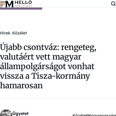
Ugrás a tartalomra
Hírek
Közélet
Újabb csontváz: rengeteg,
valutáért vett magyar
állampolgárságot vonhat
vissza a Tisza-kormány
hamarosan
Ügyelet
Közélet
Magyarország