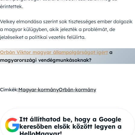
érintettek.
Velkey elmondása szerint sok tisztességes ember dolgozik
a magyar külügyben, akik jelezték a problémát, de
jelzéseiket a politikai vezetés felülírta.
Orbán Viktor magyar állampolgárságot ígért
a
magyarországi vendégmunkásoknak?
Címkék:
Magyar-kormány
Orbán-kormány
Itt állíthatod be, hogy a Google
keresőben elsők között legyen a
HelloMagyar!