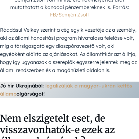
mutathatott a kanadai pénzembereknek is. Forrás:
FB/Semjén Zsolt
Ráadásul Velkey szerint a cég egyik vezetője az a személy,
aki az állami honosítási program hivatalosa felelőse volt,
míg a társigazgató egy diaszpóravezető volt, aki
egyébként aláírta az ajánlásokat. Az államtitkár azt állítja,
hogy így ugyanazok a szereplők egyszerre jelentek meg az
állami rendszerben és a magánüzleti oldalon is.
Jó hír Ukrajnából:
legalizálják a magyar–ukrán kettős
államp
olgárságot!
Nem elszigetelt eset, de
visszavonhatók-e ezek az