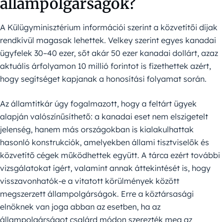
állampolgárságok?
A Külügyminisztérium információi szerint a közvetítői díjak
rendkívül magasak lehettek. Velkey szerint egyes kanadai
ügyfelek 30–40 ezer, sőt akár 50 ezer kanadai dollárt, azaz
aktuális árfolyamon 10 millió forintot is fizethettek azért,
hogy segítséget kapjanak a honosítási folyamat során.
Az államtitkár úgy fogalmazott, hogy a feltárt ügyek
alapján valószínűsíthető: a kanadai eset nem elszigetelt
jelenség, hanem más országokban is kialakulhattak
hasonló konstrukciók, amelyekben állami tisztviselők és
közvetítő cégek működhettek együtt. A tárca ezért további
vizsgálatokat ígért, valamint annak áttekintését is, hogy
visszavonhatók-e a vitatott körülmények között
megszerzett állampolgárságok. Erre a köztársasági
elnöknek van joga abban az esetben, ha az
állampolgárságot csalárd módon szerezték meg az