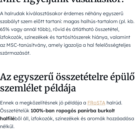
A halrudak kiválasztásakor érdemes néhány egyszerű
szabályt szem előtt tartani: magas halhús-tartalom (pl. kb.
65% vagy annál több), rövid és átlátható összetétel,
ízfokozók, színezékek és tartósítószerek hiánya, valamint
az MSC-tanúsítvány, amely igazolja a hal felelősségteljes
származását.
Az egyszerű összetételre épülő
szemlélet példája
Ennek a megközelítésnek jó példája a
FRoSTA
halrúd.
Összetételük
100%-ban ropogós panírba burkolt
halfilé
ből áll, ízfokozók, színezékek és aromák hozzáadása
nélkül.