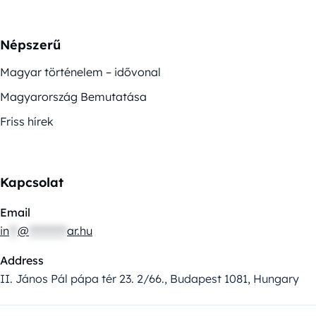
Népszerű
Magyar történelem – idővonal
Magyarország Bemutatása
Friss hírek
Kapcsolat
Email
in
**
@
*********
ar.hu
Address
II. János Pál pápa tér 23. 2/66., Budapest 1081, Hungary