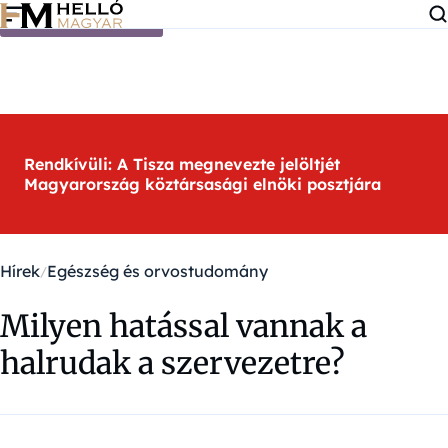
Ugrás a tartalomra
Rendkívüli: A Tisza megnevezte jelöltjét
Magyarország köztársasági elnöki posztjára
Hírek
Egészség és orvostudomány
Milyen hatással vannak a
halrudak a szervezetre?