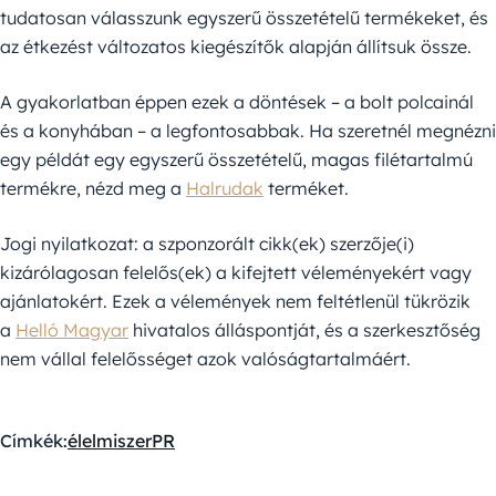
tudatosan válasszunk egyszerű összetételű termékeket, és
az étkezést változatos kiegészítők alapján állítsuk össze.
A gyakorlatban éppen ezek a döntések – a bolt polcainál
és a konyhában – a legfontosabbak. Ha szeretnél megnézni
egy példát egy egyszerű összetételű, magas filétartalmú
termékre, nézd meg a
Halrudak
terméket.
Jogi nyilatkozat: a szponzorált cikk(ek) szerzője(i)
kizárólagosan felelős(ek) a kifejtett véleményekért vagy
ajánlatokért. Ezek a vélemények nem feltétlenül tükrözik
a
Helló Magyar
hivatalos álláspontját, és a szerkesztőség
nem vállal felelősséget azok valóságtartalmáért.
Címkék:
élelmiszer
PR