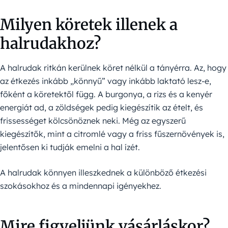
Milyen köretek illenek a
halrudakhoz?
A halrudak ritkán kerülnek köret nélkül a tányérra. Az, hogy
az étkezés inkább „könnyű” vagy inkább laktató lesz-e,
főként a köretektől függ. A burgonya, a rizs és a kenyér
energiát ad, a zöldségek pedig kiegészítik az ételt, és
frissességet kölcsönöznek neki. Még az egyszerű
kiegészítők, mint a citromlé vagy a friss fűszernövények is,
jelentősen ki tudják emelni a hal ízét.
A halrudak könnyen illeszkednek a különböző étkezési
szokásokhoz és a mindennapi igényekhez.
Mire figyeljünk vásárláskor?