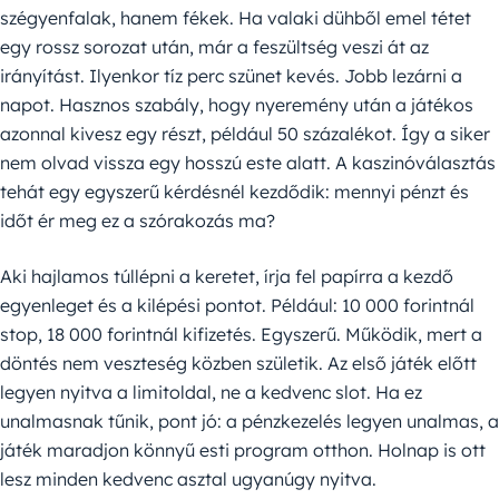
szégyenfalak, hanem fékek. Ha valaki dühből emel tétet
egy rossz sorozat után, már a feszültség veszi át az
irányítást. Ilyenkor tíz perc szünet kevés. Jobb lezárni a
napot. Hasznos szabály, hogy nyeremény után a játékos
azonnal kivesz egy részt, például 50 százalékot. Így a siker
nem olvad vissza egy hosszú este alatt. A kaszinóválasztás
tehát egy egyszerű kérdésnél kezdődik: mennyi pénzt és
időt ér meg ez a szórakozás ma?
Aki hajlamos túllépni a keretet, írja fel papírra a kezdő
egyenleget és a kilépési pontot. Például: 10 000 forintnál
stop, 18 000 forintnál kifizetés. Egyszerű. Működik, mert a
döntés nem veszteség közben születik. Az első játék előtt
legyen nyitva a limitoldal, ne a kedvenc slot. Ha ez
unalmasnak tűnik, pont jó: a pénzkezelés legyen unalmas, a
játék maradjon könnyű esti program otthon. Holnap is ott
lesz minden kedvenc asztal ugyanúgy nyitva.