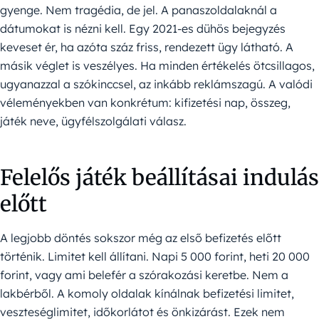
gyenge. Nem tragédia, de jel. A panaszoldalaknál a
dátumokat is nézni kell. Egy 2021-es dühös bejegyzés
keveset ér, ha azóta száz friss, rendezett ügy látható. A
másik véglet is veszélyes. Ha minden értékelés ötcsillagos,
ugyanazzal a szókinccsel, az inkább reklámszagú. A valódi
véleményekben van konkrétum: kifizetési nap, összeg,
játék neve, ügyfélszolgálati válasz.
Felelős játék beállításai indulás
előtt
A legjobb döntés sokszor még az első befizetés előtt
történik. Limitet kell állítani. Napi 5 000 forint, heti 20 000
forint, vagy ami belefér a szórakozási keretbe. Nem a
lakbérből. A komoly oldalak kínálnak befizetési limitet,
veszteséglimitet, időkorlátot és önkizárást. Ezek nem