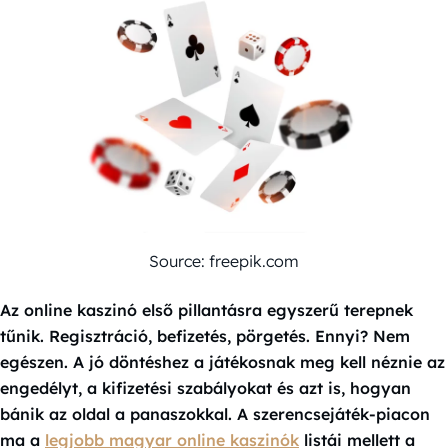
Source: freepik.com
Az online kaszinó első pillantásra egyszerű terepnek
tűnik. Regisztráció, befizetés, pörgetés. Ennyi? Nem
egészen. A jó döntéshez a játékosnak meg kell néznie az
engedélyt, a kifizetési szabályokat és azt is, hogyan
bánik az oldal a panaszokkal. A szerencsejáték-piacon
ma a
legjobb magyar online kaszinók
listái mellett a