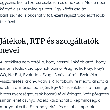
egyeznie kell a fizetési eszközön és a fiókban. Más ember
kártyája szinte mindig tiltott. Egy közös családi
bankszámla is okozhat vitát, ezért regisztráció előtt jobb
tisztázni.
Játékok, RTP és szolgáltatók
nevei
A játéklista nem attól jó, hogy hosszú. Inkább attól, hogy
ismert stúdiók szerepelnek benne: Pragmatic Play, Play’n
GO, NetEnt, Evolution, Ezugi. A név számít. Ezeknél a
visszafizetési arány, vagyis RTP, többnyire megtalálható a
játék információs paneljén. Egy 96 százalékos slot nem ígér
biztos nyereséget, csak hosszú távú átlagot. Száz pörgetés
simán lehet csúnya. Az élő kaszinónál a képminőség, a
magyarul érthető szabályleírás és a stabil kapcsolat