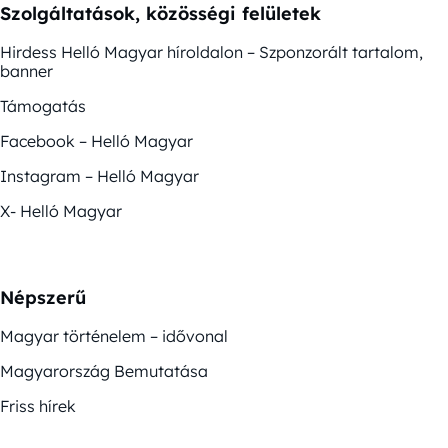
Szolgáltatások, közösségi felületek
Hirdess Helló Magyar híroldalon – Szponzorált tartalom,
banner
Támogatás
Facebook – Helló Magyar
Instagram – Helló Magyar
X- Helló Magyar
Népszerű
Magyar történelem – idővonal
Magyarország Bemutatása
Friss hírek