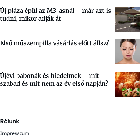
Új pláza épül az M3-asnál – már azt is
tudni, mikor adják át
Első műszempilla vásárlás előtt állsz?
Újévi babonák és hiedelmek – mit
szabad és mit nem az év első napján?
Rólunk
Impresszum