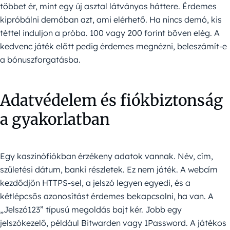
többet ér, mint egy új asztal látványos háttere. Érdemes
kipróbálni demóban azt, ami elérhető. Ha nincs demó, kis
téttel induljon a próba. 100 vagy 200 forint bőven elég. A
kedvenc játék előtt pedig érdemes megnézni, beleszámít-e
a bónuszforgatásba.
Adatvédelem és fiókbiztonság
a gyakorlatban
Egy kaszinófiókban érzékeny adatok vannak. Név, cím,
születési dátum, banki részletek. Ez nem játék. A webcím
kezdődjön HTTPS-sel, a jelszó legyen egyedi, és a
kétlépcsős azonosítást érdemes bekapcsolni, ha van. A
„Jelszó123” típusú megoldás bajt kér. Jobb egy
jelszókezelő, például Bitwarden vagy 1Password. A játékos