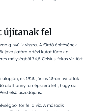
 újítanak fel
zadig nyúlik vissza. A fürdő építésének
javaslatára artézi kutat fúrtak a
es mélységből 74,5 Celsius-fokos víz tört
alapján, és 1913. június 13-án nyitották
 alatt annyira népszerű lett, hogy az
Pest első uszodája is.
ységből tör fel a víz. A második