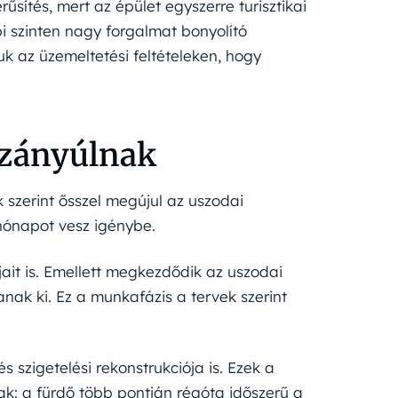
sítés, mert az épület egyszerre turisztikai
 szinten nagy forgalmat bonyolító
iuk az üzemeltetési feltételeken, hogy
zzányúlnak
k szerint ősszel megújul az uszodai
 hónapot vesz igénybe.
ait is. Emellett megkezdődik az uszodai
anak ki. Ez a munkafázis a tervek szerint
s szigetelési rekonstrukciója is. Ezek a
k: a fürdő több pontján régóta időszerű a