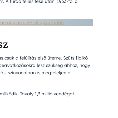
 A fürdő téliesítése után, 1963-tól a
 hamarosan 5 év kihagyás után
sz
 csak a felújítás első üteme. Szűts Ildikó
beavatkozásokra lesz szükség ahhoz, hogy
tási színvonalban is megfeleljen a
ködik. Tavaly 1,3 millió vendéget