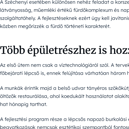
A Széchenyi esetében különösen nehéz feladat a korszerű
látványosság, műemléki értékű fürdőkomplexum és napi
szolgáltatóhely. A fejlesztéseknek ezért úgy kell javítan
közben megőrizzék a fürdő történeti karakterét.
Több épületrészhez is ho
Az első ütem nem csak a víztechnológiáról szól. A terve
főbejárati lépcső is, ennek felújítása várhatóan három
A munkák érintik majd a belső udvar tányéros szökőkútj
öltözők restaurálása, ahol koedukált használatot alakít
hat hónapig tarthat.
A fejlesztési program része a lépcsős napozó burkolási é
beavatkozások nemcsak esztétikai szempontból fontosa