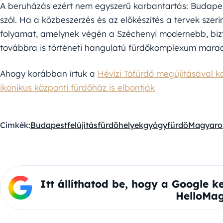
A beruházás ezért nem egyszerű karbantartás: Budapest
szól. Ha a közbeszerzés és az előkészítés a tervek szeri
folyamat, amelynek végén a Széchenyi modernebb, bi
továbbra is történeti hangulatú fürdőkomplexum mara
Ahogy korábban írtuk a
Hévízi Tófürdő megújításával k
ikonikus központi fürdőház is elbontják
Címkék:
Budapest
felújítás
fürdőhelyek
gyógyfürdő
Magyaro
Itt állíthatod be, hogy a Google k
HelloMag