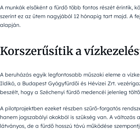
A munkák elsőként a fürdő több fontos részét érintik, kö
szerint ez az ütem nagyjából 12 hónapig tart majd. A fe
alapján.
Korszerűsítik a vízkezelés
A beruházás egyik legfontosabb műszaki eleme a vízkeze
Ildikó, a Budapest Gyógyfürdői és Hévizei Zrt. vezériga
beszélt, hogy a Széchenyi fürdő medencéi jelenleg tölt
A pilotprojektben ezeket részben szűrő-forgatós rendsze
hanem jogszabályi okokból is szükség van. A változás 
látványos, de a fürdő hosszú távú működése szempont