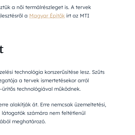
ztük a női termálrészleget is. A tervek
jlesztésről a
Magyar Építők
írt az MTI
t
lési technológia korszerűsítése lesz. Szűts
zgatója a tervek ismertetésekor arról
ő-ürítős technológiával működnek.
rre alakítják át. Erre nemcsak üzemeltetési,
a látogatók számára nem feltétlenül
jából meghatározó.