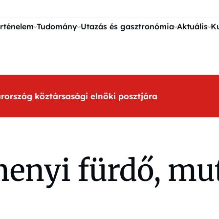
rténelem
Tudomány
Utazás és gasztronómia
Aktuális
K
arország köztársasági elnöki posztjára
enyi fürdő, mut