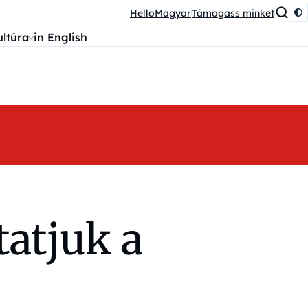
HelloMagyar
Támogass minket
ultúra
in English
atjuk a