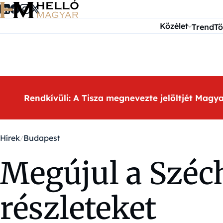
Ugrás a tartalomra
Közélet
Trend
Tö
Rendkívüli: A Tisza megnevezte jelöltjét Magy
Hírek
Budapest
Megújul a Széch
részleteket