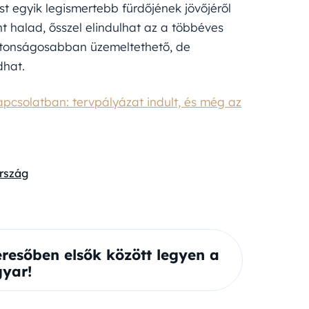
 egyik legismertebb fürdőjének jövőjéről
nt halad, ősszel elindulhat az a többéves
ztonságosabban üzemeltethető, de
dhat.
apcsolatban: tervpályázat indult, és még az
rszág
eresőben elsők között legyen a
yar!