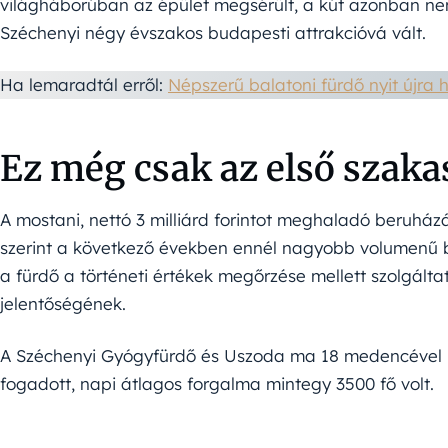
világháborúban az épület megsérült, a kút azonban nem.
Széchenyi négy évszakos budapesti attrakcióvá vált.
Ha lemaradtál erről:
Népszerű balatoni fürdő nyit újra
Ez még csak az első szaka
A mostani, nettó 3 milliárd forintot meghaladó beruházás
szerint a következő években ennél nagyobb volumenű 
a fürdő a történeti értékek megőrzése mellett szolgálta
jelentőségének.
A Széchenyi Gyógyfürdő és Uszoda ma 18 medencével mű
fogadott, napi átlagos forgalma mintegy 3500 fő volt.