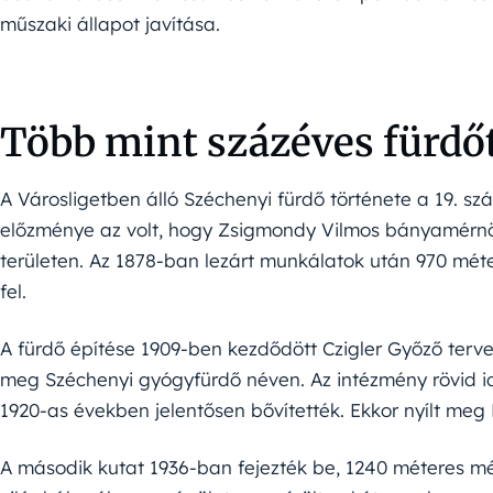
műszaki állapot javítása.
Több mint százéves fürdőt
A Városligetben álló Széchenyi fürdő története a 19. szá
előzménye az volt, hogy Zsigmondy Vilmos bányamérnök 
területen. Az 1878-ban lezárt munkálatok után 970 méter
fel.
A fürdő építése 1909-ben kezdődött Czigler Győző tervei 
meg Széchenyi gyógyfürdő néven. Az intézmény rövid idő
1920-as években jelentősen bővítették. Ekkor nyílt meg 
A második kutat 1936-ban fejezték be, 1240 méteres mél