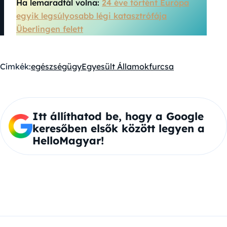
Ha lemaradtál volna:
24 éve történt Európa
egyik legsúlyosabb légi katasztrófája
Überlingen felett
Címkék:
egészségügy
Egyesült Államok
furcsa
Itt állíthatod be, hogy a Google
keresőben elsők között legyen a
HelloMagyar!