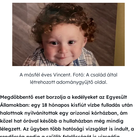
A másfél éves Vincent. Fotó: A család által
létrehozott adománygyűjtő oldal.
Megdöbbentő eset borzolja a kedélyeket az Egyesült
Államokban: egy 18 hónapos kisfiút vízbe fulladás után
halottnak nyilvánítottak egy arizonai kórházban, ám
közel hat órával később a hullaházban még mindig
lélegzett. Az ügyben több hatósági vizsgálat is indult, a
rendőrség pedig a szülők felelősségét is vizsgálja.