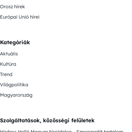
Orosz hírek
Európai Unió hírei
Kategóriák
Aktuális
Kultúra
Trend
Világpolitika
Magyarország
Szolgáltatások, közösségi felületek
Hirdess Helló Magyar híroldalon – Szponzorált tartalom,