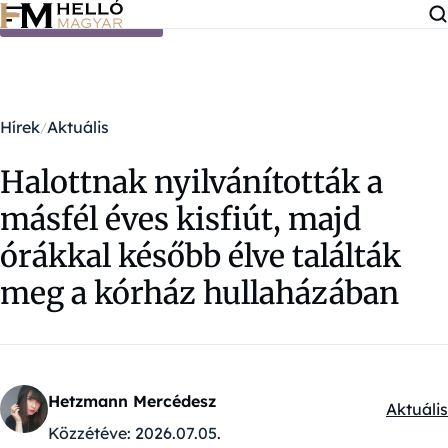
Ugrás a tartalomra
Hírek
Aktuális
Halottnak nyilvánították a
másfél éves kisfiút, majd
órákkal később élve találták
meg a kórház hullaházában
Hetzmann Mercédesz
Aktuális
Kategór
Közzétéve:
2026.07.05.