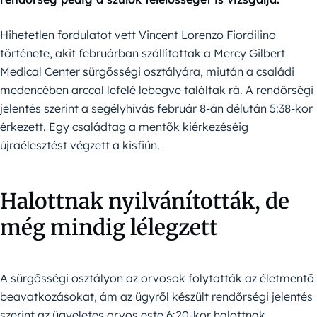
Hihetetlen fordulatot vett Vincent Lorenzo Fiordilino
története, akit februárban szállítottak a Mercy Gilbert
Medical Center sürgősségi osztályára, miután a családi
medencében arccal lefelé lebegve találtak rá. A rendőrségi
jelentés szerint a segélyhívás február 8-án délután 5:38-kor
érkezett. Egy családtag a mentők kiérkezéséig
újraélesztést végzett a kisfiún.
Halottnak nyilvánították, de
még mindig lélegzett
A sürgősségi osztályon az orvosok folytatták az életmentő
beavatkozásokat, ám az ügyről készült rendőrségi jelentés
szerint az ügyeletes orvos este 6:20-kor halottnak