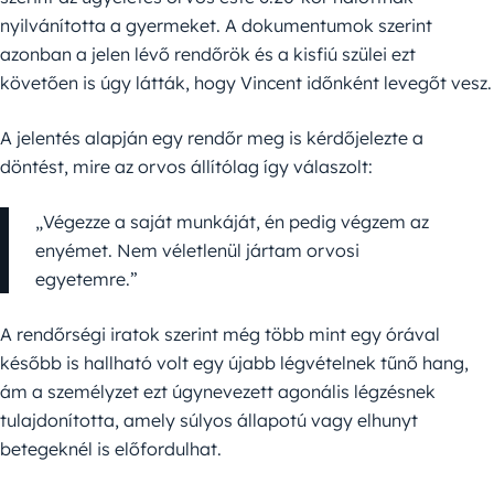
nyilvánította a gyermeket. A dokumentumok szerint
azonban a jelen lévő rendőrök és a kisfiú szülei ezt
követően is úgy látták, hogy Vincent időnként levegőt vesz.
A jelentés alapján egy rendőr meg is kérdőjelezte a
döntést, mire az orvos állítólag így válaszolt:
„Végezze a saját munkáját, én pedig végzem az
enyémet. Nem véletlenül jártam orvosi
egyetemre.”
A rendőrségi iratok szerint még több mint egy órával
később is hallható volt egy újabb légvételnek tűnő hang,
ám a személyzet ezt úgynevezett agonális légzésnek
tulajdonította, amely súlyos állapotú vagy elhunyt
betegeknél is előfordulhat.