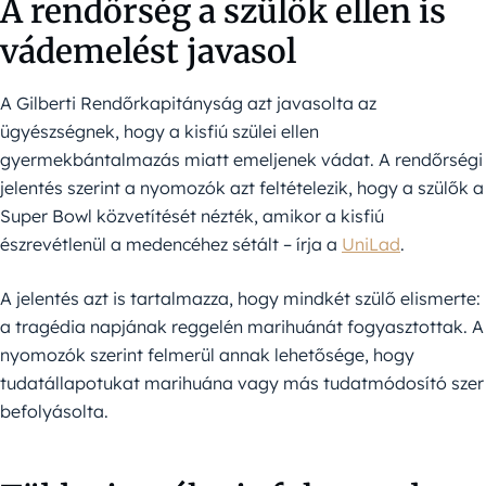
A rendőrség a szülők ellen is
vádemelést javasol
A Gilberti Rendőrkapitányság azt javasolta az
ügyészségnek, hogy a kisfiú szülei ellen
gyermekbántalmazás miatt emeljenek vádat. A rendőrségi
jelentés szerint a nyomozók azt feltételezik, hogy a szülők a
Super Bowl közvetítését nézték, amikor a kisfiú
észrevétlenül a medencéhez sétált – írja a
UniLad
.
A jelentés azt is tartalmazza, hogy mindkét szülő elismerte:
a tragédia napjának reggelén marihuánát fogyasztottak. A
nyomozók szerint felmerül annak lehetősége, hogy
tudatállapotukat marihuána vagy más tudatmódosító szer
befolyásolta.