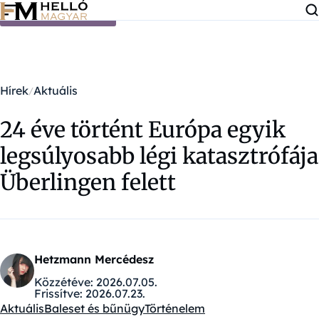
Ugrás a tartalomra
Hírek
Aktuális
24 éve történt Európa egyik
legsúlyosabb légi katasztrófája
Überlingen felett
Hetzmann Mercédesz
Közzétéve:
2026.07.05.
Frissítve:
2026.07.23.
Aktuális
Baleset és bűnügy
Történelem
Kategóriák: