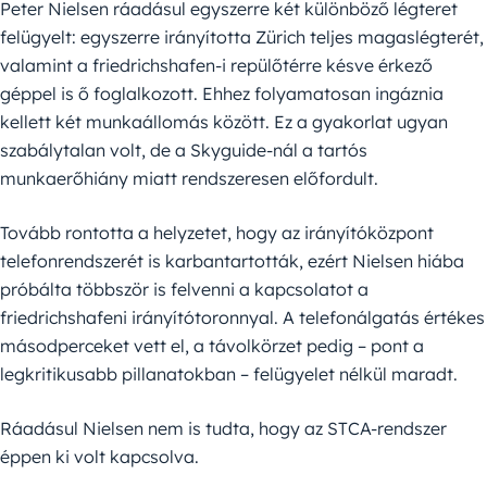
Peter Nielsen ráadásul egyszerre két különböző légteret
felügyelt: egyszerre irányította Zürich teljes magaslégterét,
valamint a friedrichshafen-i repülőtérre késve érkező
géppel is ő foglalkozott. Ehhez folyamatosan ingáznia
kellett két munkaállomás között. Ez a gyakorlat ugyan
szabálytalan volt, de a Skyguide-nál a tartós
munkaerőhiány miatt rendszeresen előfordult.
Tovább rontotta a helyzetet, hogy az irányítóközpont
telefonrendszerét is karbantartották, ezért Nielsen hiába
próbálta többször is felvenni a kapcsolatot a
friedrichshafeni irányítótoronnyal. A telefonálgatás értékes
másodperceket vett el, a távolkörzet pedig – pont a
legkritikusabb pillanatokban – felügyelet nélkül maradt.
Ráadásul Nielsen nem is tudta, hogy az STCA-rendszer
éppen ki volt kapcsolva.