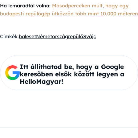
Ha lemaradtál volna:
Másodperceken múlt, hogy egy
budapesti repülőgép ütközzön több mint 10.000 méteren
Címkék:
baleset
Németország
repülő
Svájc
Itt állíthatod be, hogy a Google
keresőben elsők között legyen a
HelloMagyar!