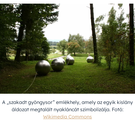
A „szakadt gyöngysor” emlékhely, amely az egyik kislány
áldozat megtalált nyakláncát szimbolizálja. Fotó:
Wikimedia Commons