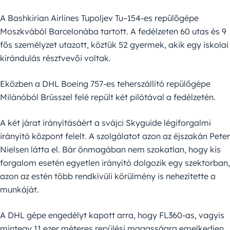
A Bashkirian Airlines Tupoljev Tu–154-es repülőgépe
Moszkvából Barcelonába tartott. A fedélzeten 60 utas és 9
fős személyzet utazott, köztük 52 gyermek, akik egy iskolai
kirándulás résztvevői voltak.
Eközben a DHL Boeing 757-es teherszállító repülőgépe
Milánóból Brüsszel felé repült két pilótával a fedélzetén.
A két járat irányításáért a svájci Skyguide légiforgalmi
irányító központ felelt. A szolgálatot azon az éjszakán Peter
Nielsen látta el. Bár önmagában nem szokatlan, hogy kis
forgalom esetén egyetlen irányító dolgozik egy szektorban,
azon az estén több rendkívüli körülmény is nehezítette a
munkáját.
A DHL gépe engedélyt kapott arra, hogy FL360-as, vagyis
mintegy 11 ezer méteres repülési magasságra emelkedjen,