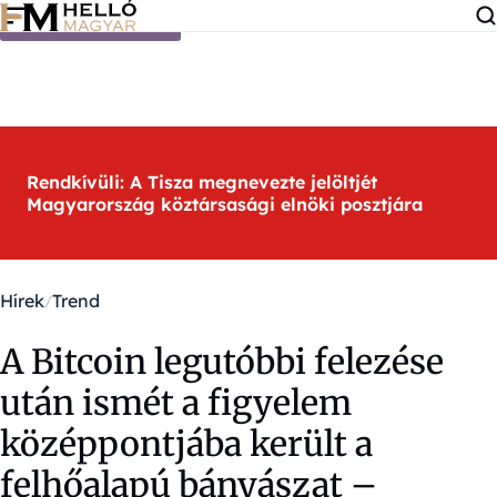
Ugrás a tartalomra
Rendkívüli: A Tisza megnevezte jelöltjét
Magyarország köztársasági elnöki posztjára
Hírek
Trend
A Bitcoin legutóbbi felezése
után ismét a figyelem
középpontjába került a
felhőalapú bányászat –