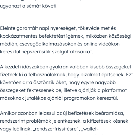
ugyanazt a sémát követi.
Eleinte garantált napi nyereséget, tőkevédelmet és
kockázatmentes befektetést ígérnek, miközben közösségi
médián, csevegőalkalmazásokon és online videókon
keresztül népszerűsítik szolgáltatásaikat.
A kezdeti időszakban gyakran valóban kisebb összegeket
fizetnek ki a felhasználóknak, hogy bizalmat építsenek. Ezt
követően arra ösztönzik őket, hogy egyre nagyobb
összegeket fektessenek be, illetve ajánlják a platformot
másoknak jutalékos ajánlói programokon keresztül.
Amikor azonban lelassul az új befizetések beáramlása,
rendszerint problémák jelentkeznek: a kifizetések késnek
vagy leállnak, „rendszerfrissítésre”, „wallet-