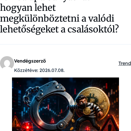
hogyan lehet
megkülönböztetni a valódi
lehetőségeket a csalásoktól?
Vendégszerző
Trend
Kateg
Közzétéve:
2026.07.08.