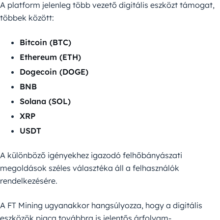
A platform jelenleg több vezető digitális eszközt támogat,
többek között:
Bitcoin (BTC)
Ethereum (ETH)
Dogecoin (DOGE)
BNB
Solana (SOL)
XRP
USDT
A különböző igényekhez igazodó felhőbányászati
megoldások széles választéka áll a felhasználók
rendelkezésére.
A FT Mining ugyanakkor hangsúlyozza, hogy a digitális
eszközök piaca továbbra is jelentős árfolyam-