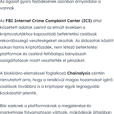
Az ágazat gyors fejlődésének azonban árnyoldalai is
vannak.
Az
FBI Internet Crime Complaint Center (IC3)
által
közzétett adatok szerint az elmúlt években a
kriptovalutákhoz kapcsolódó befektetési csalások
rekordösszegű veszteségeket okoztak. Az áldozatok között
sokan hamis kriptotőzsdék, nem létező befektetési
platformok és csalárd felhőalapú bányászati
szolgáltatások miatt veszítették el pénzüket.
A blokklánc-elemzéssel foglalkozó
Chainalysis
szintén
rámutatott arra, hogy a rendkívül magas hozamokat ígérő
csalások továbbra is a kriptoipar egyik legnagyobb
kockázatát jelentik.
Bár ezeknek a platformoknak a megjelenése és
marketingje folyamatosan változik, működésük általában