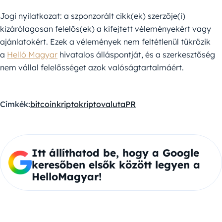
Jogi nyilatkozat: a szponzorált cikk(ek) szerzője(i)
kizárólagosan felelős(ek) a kifejtett véleményekért vagy
ajánlatokért. Ezek a vélemények nem feltétlenül tükrözik
a
Helló Magyar
hivatalos álláspontját, és a szerkesztőség
nem vállal felelősséget azok valóságtartalmáért.
Címkék:
bitcoin
kripto
kriptovaluta
PR
Itt állíthatod be, hogy a Google
keresőben elsők között legyen a
HelloMagyar!