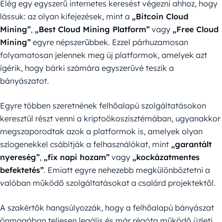
Elég egy egyszerű internetes keresést végezni ahhoz, hogy
lássuk: az olyan kifejezések, mint a
„Bitcoin Cloud
Mining”
,
„Best Cloud Mining Platform”
vagy
„Free Cloud
Mining”
egyre népszerűbbek. Ezzel párhuzamosan
folyamatosan jelennek meg új platformok, amelyek azt
ígérik, hogy bárki számára egyszerűvé teszik a
bányászatot.
Egyre többen szeretnének felhőalapú szolgáltatásokon
keresztül részt venni a kriptoökoszisztémában, ugyanakkor
megszaporodtak azok a platformok is, amelyek olyan
szlogenekkel csábítják a felhasználókat, mint
„garantált
nyereség”
,
„fix napi hozam”
vagy
„kockázatmentes
befektetés”
. Emiatt egyre nehezebb megkülönböztetni a
valóban működő szolgáltatásokat a csalárd projektektől.
A szakértők hangsúlyozzák, hogy a felhőalapú bányászat
önmagában teljesen legális és már régóta működő üzleti