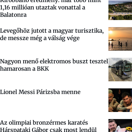
Kirobbanó eredmény: már több mint
1,16 millióan utaztak vonattal a
Balatonra
Levegőhöz jutott a magyar turisztika,
de messze még a válság vége
Nagyon menő elektromos buszt tesztel
hamarosan a BKK
Lionel Messi Párizsba menne
Az olimpiai bronzérmes karatés
Hárspataki Gábor csak most lendül