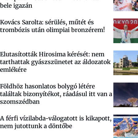
bele igazán
Kovács Sarolta: sérülés, műtét és
trombózis után olimpiai bronzérem!
Elutasították Hirosima kérését: nem
tarthattak gyászszünetet az áldozatok
emlékére
Földhöz hasonlatos bolygó létére
találtak bizonyítékot, ráadásul itt van a
szomszédban
A férfi vízilabda-válogatott is kikapott,
nem jutottunk a döntőbe