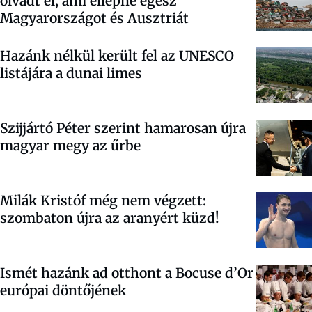
olvadt el, ami ellepné egész
Magyarországot és Ausztriát
Hazánk nélkül került fel az UNESCO
listájára a dunai limes
Szijjártó Péter szerint hamarosan újra
magyar megy az űrbe
Milák Kristóf még nem végzett:
szombaton újra az aranyért küzd!
Ismét hazánk ad otthont a Bocuse d’Or
európai döntőjének