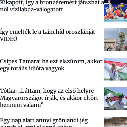
Kikapott, így a bronzéremért játszhat a
női vízilabda-válogatott
Így emelték le a Lánchíd oroszlánját –
VIDEÓ
Csipes Tamara: ha ezt elszúrom, akkor
egy totális idióta vagyok
Tótka: „Láttam, hogy az első helyre
Magyarországot írják, és akkor eltört
bennem valami”
Egy nap alatt annyi grönlandi jég