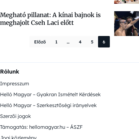
Megható pillanat: A kínai bajnok is
meghajolt Cseh Laci előtt
Bejegyzések la
Előző
1
…
4
5
6
Rólunk
Impresszum
Helló Magyar – Gyakran Ismételt Kérdések
Helló Magyar – Szerkesztőségi irányelvek
Szerzői jogok
Támogatás: hellomagyar.hu – ÁSZF
Jogi közlemény