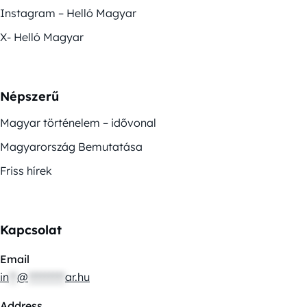
Instagram – Helló Magyar
X- Helló Magyar
Népszerű
Magyar történelem – idővonal
Magyarország Bemutatása
Friss hírek
Kapcsolat
Email
in
**
@
*********
ar.hu
Address