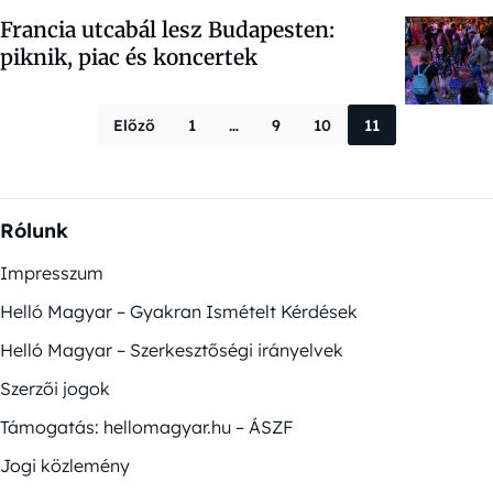
Francia utcabál lesz Budapesten:
piknik, piac és koncertek
Bejegyzések la
Előző
1
…
9
10
11
Rólunk
Impresszum
Helló Magyar – Gyakran Ismételt Kérdések
Helló Magyar – Szerkesztőségi irányelvek
Szerzői jogok
Támogatás: hellomagyar.hu – ÁSZF
Jogi közlemény