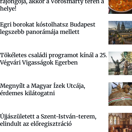
rajongója, akkor a Vörösmarty téren a
helye!
Egri borokat kóstolhatsz Budapest
legszebb panorámája mellett
Tökéletes családi programot kínál a 25.
Végvári Vigasságok Egerben
Megnyílt a Magyar Ízek Utcája,
érdemes kilátogatni
Újjászületett a Szent-István-terem,
elindult az előregisztráció