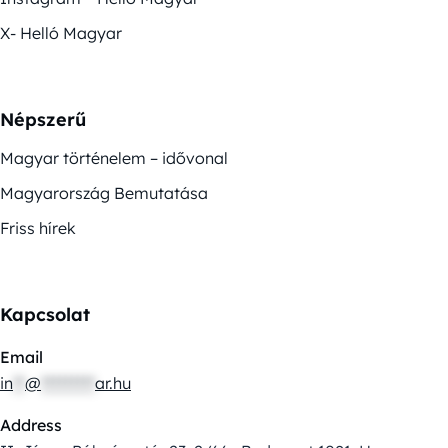
X- Helló Magyar
Népszerű
Magyar történelem – idővonal
Magyarország Bemutatása
Friss hírek
Kapcsolat
Email
in
**
@
*********
ar.hu
Address