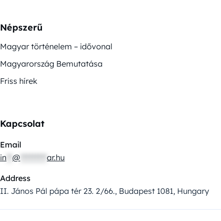
Népszerű
Magyar történelem – idővonal
Magyarország Bemutatása
Friss hírek
Kapcsolat
Email
in
**
@
*********
ar.hu
Address
II. János Pál pápa tér 23. 2/66., Budapest 1081, Hungary