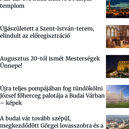
templom
Újjászületett a Szent-István-terem,
elindult az előregisztráció
Augusztus 20-tól ismét Mesterségek
Ünnepe!
Újra teljes pompájában fog tündökölni
József főherceg palotája a Budai Várban
– képek
A budai vár tovább szépül,
megkezdődött Görgei lovasszobra és a