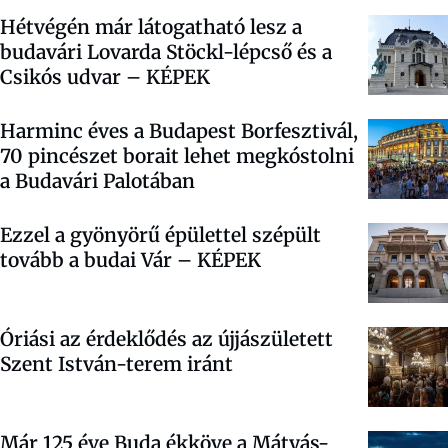
Hétvégén már látogatható lesz a
budavári Lovarda Stöckl-lépcső és a
Csikós udvar – KÉPEK
Harminc éves a Budapest Borfesztivál,
70 pincészet borait lehet megkóstolni
a Budavári Palotában
Ezzel a gyönyörű épülettel szépült
tovább a budai Vár –
KÉPEK
Óriási az érdeklődés az újjászületett
Szent István-terem iránt
Már 125 éve Buda ékköve a Mátyás-