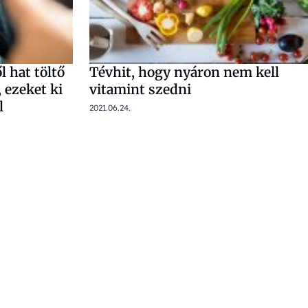
 hat töltő
Tévhit, hogy nyáron nem kell
, ezeket ki
vitamint szedni
l
2021.06.24.