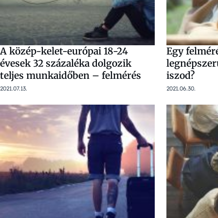
A közép-kelet-európai 18-24
Egy felméré
évesek 32 százaléka dolgozik
legnépszer
teljes munkaidőben – felmérés
iszod?
2021.07.13.
2021.06.30.