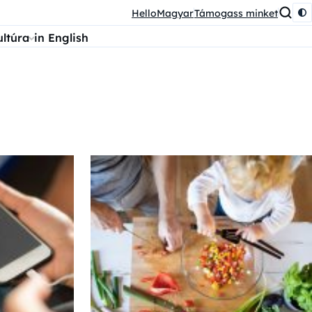
HelloMagyar
Támogass minket
ultúra
in English