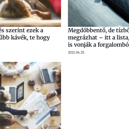
s szerint ezek a
Megdöbbentő, de tízből
űbb kávék, te hogy
megrázhat – itt a lista
is vonják a forgalombó
2021.06.25.