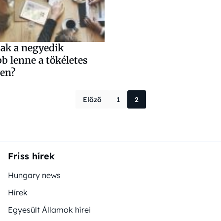
sak a negyedik
b lenne a tökéletes
en?
Bejegyzések 
Előző
1
2
Friss hírek
Hungary news
Hírek
Egyesült Államok hírei