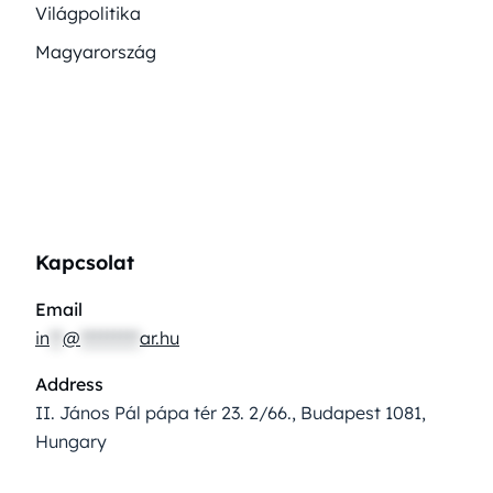
Világpolitika
Magyarország
Kapcsolat
Email
in
**
@
*********
ar.hu
Address
II. János Pál pápa tér 23. 2/66., Budapest 1081,
Hungary