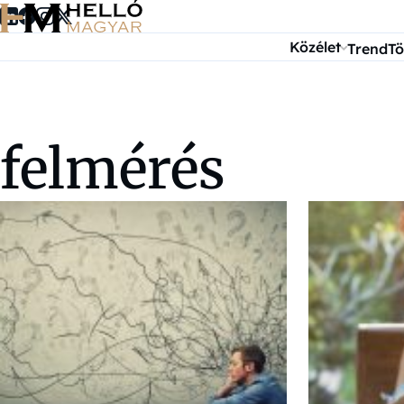
Ugrás a tartalomra
Közélet
Trend
Tö
felmérés