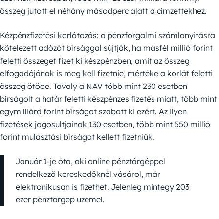
összeg jutott el néhány másodperc alatt a címzettekhez.
Kézpénzfizetési korlátozás: a pénzforgalmi számlanyitásra
kötelezett adózót bírsággal sújtják, ha másfél millió forint
feletti összeget fizet ki készpénzben, amit az összeg
elfogadójának is meg kell fizetnie, mértéke a korlát feletti
összeg ötöde. Tavaly a NAV több mint 230 esetben
bírságolt a határ feletti készpénzes fizetés miatt, több mint
egymilliárd forint bírságot szabott ki ezért. Az ilyen
fizetések jogosultjainak 130 esetben, több mint 550 millió
forint mulasztási bírságot kellett fizetniük.
Január 1-je óta, aki online pénztárgéppel
rendelkező kereskedőknél vásárol, már
elektronikusan is fizethet. Jelenleg mintegy 203
ezer pénztárgép üzemel.