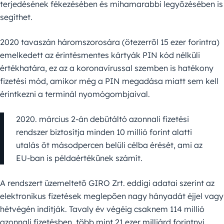
terjedésének fékezésében és mihamarabbi legyőzésében is
segíthet.
2020 tavaszán háromszorosára (ötezerről 15 ezer forintra)
emelkedett az érintésmentes kártyák PIN kód nélküli
értékhatára, ez az a koronavírussal szemben is hatékony
fizetési mód, amikor még a PIN megadása miatt sem kell
érintkezni a terminál nyomógombjaival.
2020. március 2-án debütáltó azonnali fizetési
rendszer biztosítja minden 10 millió forint alatti
utalás öt másodpercen belüli célba érését, ami az
EU-ban is példaértékűnek számít.
A rendszert üzemeltető GIRO Zrt. eddigi adatai szerint az
elektronikus fizetések meglepően nagy hányadát éjjel vagy
hétvégén indítják. Tavaly év végéig csaknem 114 millió
azonnali fizetésben, több mint 21 ezer milliárd forintnyi