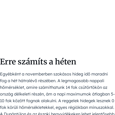
Erre számíts a héten
Egyébként a novemberben szokásos hideg idő maradni
fog a hét hátralévő részében. A legmagasabb nappali
hőmérséklet, amire számíthatunk 14 fok csütörtökön az
ország délkeleti részén, ám a napi maximumok átlagban 5-
10 fok között fognak alakulni. A reggelek hidegek lesznek 0
fok körüli hőmérsékletekkel, egyes régiókban mínuszokkal.
A Dunántúlon és az északi hegyvidékeken lehet jelentősebb