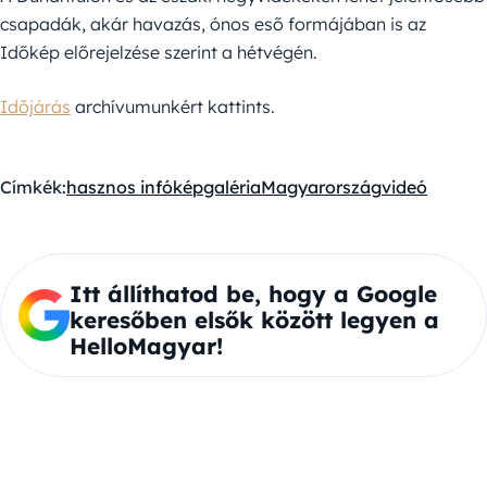
csapadák, akár havazás, ónos eső formájában is az
Időkép előrejelzése szerint a hétvégén.
Időjárás
archívumunkért kattints.
Címkék:
hasznos infó
képgaléria
Magyarország
videó
Itt állíthatod be, hogy a Google
keresőben elsők között legyen a
HelloMagyar!