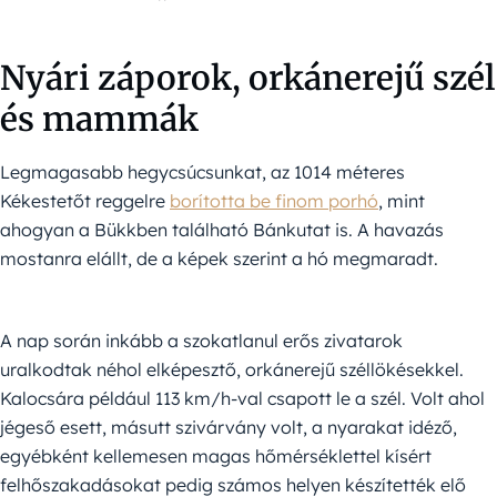
Nyári záporok, orkánerejű szél
és mammák
Legmagasabb hegycsúcsunkat, az 1014 méteres
Kékestetőt reggelre
borította be finom porhó
, mint
ahogyan a Bükkben található Bánkutat is. A havazás
mostanra elállt, de a képek szerint a hó megmaradt.
A nap során inkább a szokatlanul erős zivatarok
uralkodtak néhol elképesztő, orkánerejű széllökésekkel.
Kalocsára például 113 km/h-val csapott le a szél. Volt ahol
jégeső esett, másutt szivárvány volt, a nyarakat idéző,
egyébként kellemesen magas hőmérséklettel kísért
felhőszakadásokat pedig számos helyen készítették elő