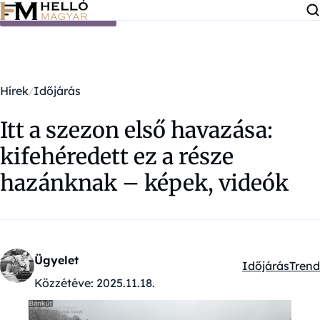
Ugrás a tartalomra
Hírek
Időjárás
Itt a szezon első havazása:
kifehéredett ez a része
hazánknak – képek, videók
Ügyelet
Időjárás
Trend
Kategóriák:
Közzétéve:
2025.11.18.