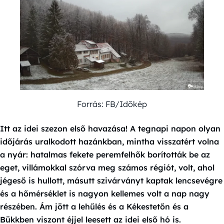
Forrás: FB/Időkép
Itt az idei szezon első havazása! A tegnapi napon olyan
időjárás uralkodott hazánkban, mintha visszatért volna
a nyár: hatalmas fekete peremfelhők borították be az
eget, villámokkal szórva meg számos régiót, volt, ahol
jégeső is hullott, másutt szivárványt kaptak lencsevégre
és a hőmérséklet is nagyon kellemes volt a nap nagy
részében. Ám jött a lehűlés és a Kékestetőn és a
Bükkben viszont éjjel leesett az idei első hó is.