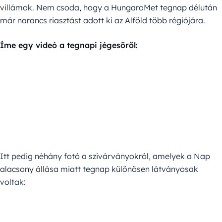
villámok. Nem csoda, hogy a HungaroMet tegnap délután
már narancs riasztást adott ki az Alföld több régiójára.
Íme egy videó a tegnapi jégesőről:
Itt pedig néhány fotó a szivárványokról, amelyek a Nap
alacsony állása miatt tegnap különösen látványosak
voltak: