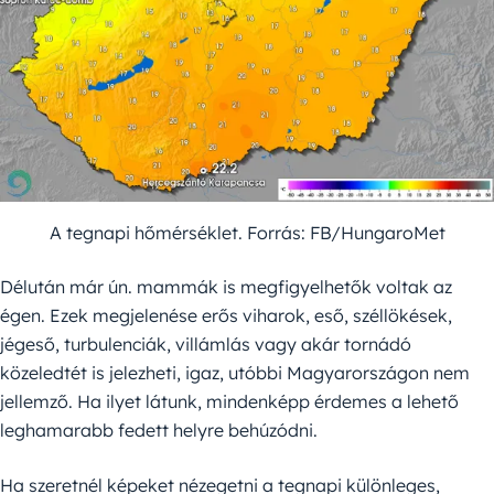
A tegnapi hőmérséklet. Forrás: FB/HungaroMet
Délután már ún. mammák is megfigyelhetők voltak az
égen. Ezek megjelenése erős viharok, eső, széllökések,
jégeső, turbulenciák, villámlás vagy akár tornádó
közeledtét is jelezheti, igaz, utóbbi Magyarországon nem
jellemző. Ha ilyet látunk, mindenképp érdemes a lehető
leghamarabb fedett helyre behúzódni.
Ha szeretnél képeket nézegetni a tegnapi különleges,