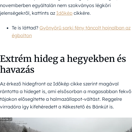
novemberben egyáltalán nem szokványos légköri
jelenségekről, kattints az
Időkép
cikkére.
Te is láttad?
Gyönyörű sarki fény táncolt hajnalban az
égbolton
Extrém hideg a hegyekben és
havazás
Az érkező hidegfront az Időkép cikke szerint magával
rántotta a hideget is, ami elsősorban a magasabban fekvő
tájakon elősegítette a halmazállapot-váltást. Reggelre
virradóra így kifehéredett a Kékestető és Bánkút is.