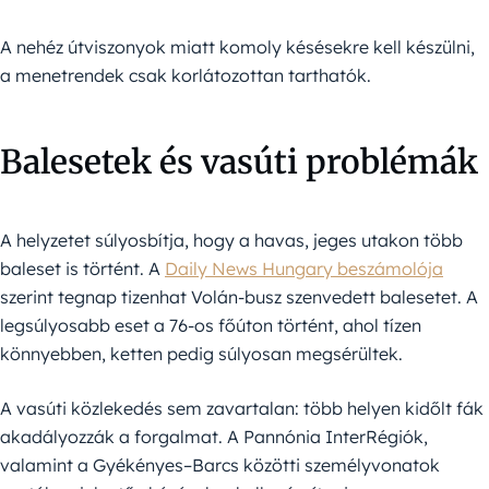
A nehéz útviszonyok miatt komoly késésekre kell készülni,
a menetrendek csak korlátozottan tarthatók.
Balesetek és vasúti problémák
A helyzetet súlyosbítja, hogy a havas, jeges utakon több
baleset is történt. A
Daily News Hungary beszámolója
szerint tegnap tizenhat Volán-busz szenvedett balesetet. A
legsúlyosabb eset a 76-os főúton történt, ahol tízen
könnyebben, ketten pedig súlyosan megsérültek.
A vasúti közlekedés sem zavartalan: több helyen kidőlt fák
akadályozzák a forgalmat. A Pannónia InterRégiók,
valamint a Gyékényes–Barcs közötti személyvonatok