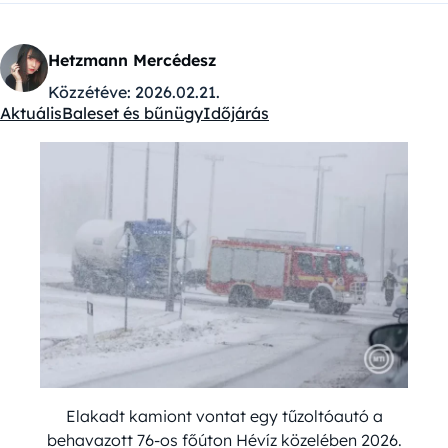
Hetzmann Mercédesz
Közzétéve:
2026.02.21.
Aktuális
Baleset és bűnügy
Időjárás
Kategóriák:
Elakadt kamiont vontat egy tűzoltóautó a
behavazott 76-os főúton Hévíz közelében 2026.