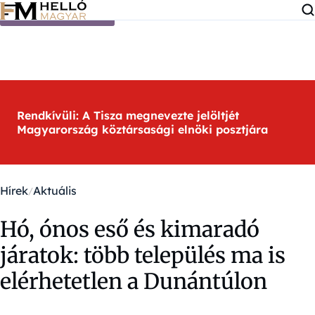
Ugrás a tartalomra
Rendkívüli: A Tisza megnevezte jelöltjét
Magyarország köztársasági elnöki posztjára
Hírek
Aktuális
Hó, ónos eső és kimaradó
járatok: több település ma is
elérhetetlen a Dunántúlon