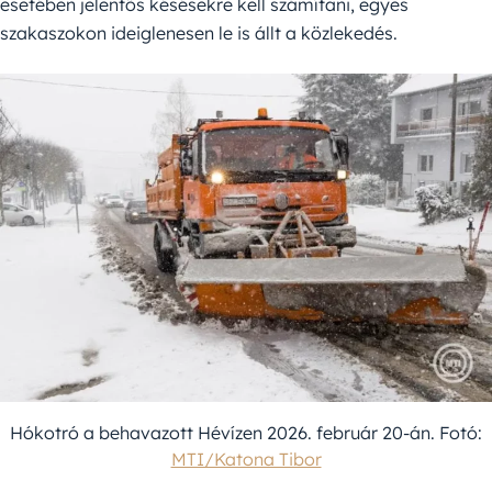
esetében jelentős késésekre kell számítani, egyes
szakaszokon ideiglenesen le is állt a közlekedés.
Hókotró a behavazott Hévízen 2026. február 20-án. Fotó:
MTI/Katona Tibor