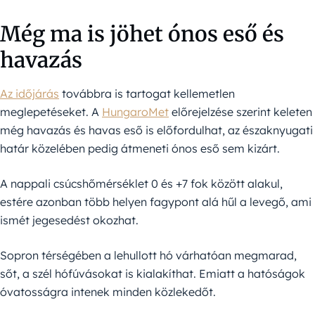
Még ma is jöhet ónos eső és
havazás
Az időjárás
továbbra is tartogat kellemetlen
meglepetéseket. A
HungaroMet
előrejelzése szerint keleten
még havazás és havas eső is előfordulhat, az északnyugati
határ közelében pedig átmeneti ónos eső sem kizárt.
A nappali csúcshőmérséklet 0 és +7 fok között alakul,
estére azonban több helyen fagypont alá hűl a levegő, ami
ismét jegesedést okozhat.
Sopron térségében a lehullott hó várhatóan megmarad,
sőt, a szél hófúvásokat is kialakíthat. Emiatt a hatóságok
óvatosságra intenek minden közlekedőt.