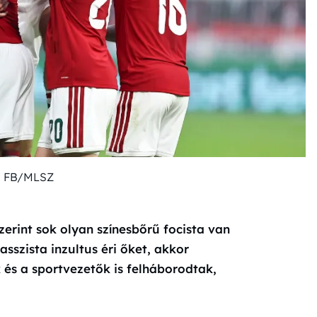
: FB/MLSZ
rint sok olyan színesbőrű focista van
szista inzultus éri őket, akkor
és a sportvezetők is felháborodtak,