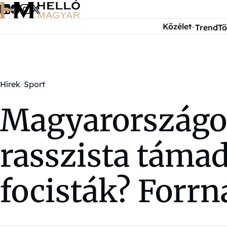
Ugrás a tartalomra
Közélet
Trend
Tö
Hírek
Sport
Magyarországon
rasszista táma
focisták? Forrn