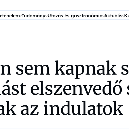
rténelem
Tudomány
Utazás és gasztronómia
Aktuális
K
 sem kapnak se
dást elszenvedő
ak az indulatok