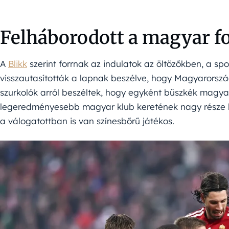
Felháborodott a magyar f
A
Blikk
szerint forrnak az indulatok az öltözőkben, a spo
visszautasították a lapnak beszélve, hogy Magyarorszá
szurkolók arról beszéltek, hogy egyként büszkék magya
legeredményesebb magyar klub keretének nagy része lég
a válogatottban is van színesbőrű játékos.