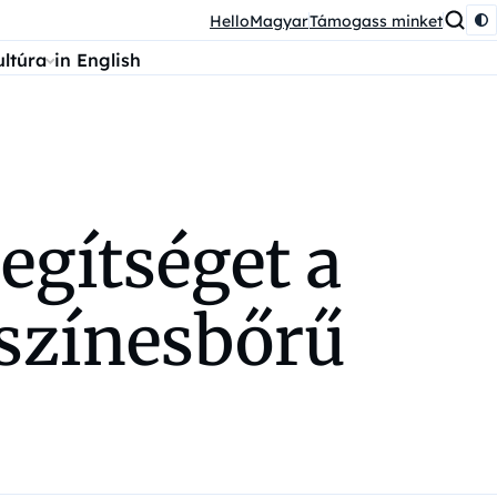
HelloMagyar
Támogass minket
ultúra
in English
gítséget a
 színesbőrű