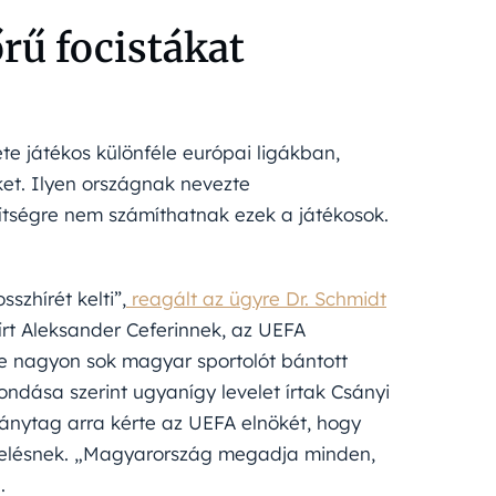
rű focistákat
te játékos különféle európai ligákban,
ket. Ilyen országnak nevezte
ítségre nem számíthatnak ezek a játékosok.
szhírét kelti”,
reagált az ügyre Dr. Schmidt
t írt Aleksander Ceferinnek, az UEFA
e nagyon sok magyar sportolót bántott
ondása szerint ugyanígy levelet írtak Csányi
ánytag arra kérte az UEFA elnökét, hogy
ztelésnek. „Magyarország megadja minden,
.