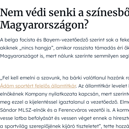
Nem védi senki a színesbő
Magyarországon?
A belga focista és Bayern-vezetőedző szerint sok a feke
akiknek „nincs hangja”, amikor rasszista támadás éri ő
Magyarországot is, mert nálunk szerinte semmilyen seg
„Fel kell emelni a szavunk, ha bárki valótlanul hazánk ros
Ádám sportért felelős államtitkár
. Az államtitkár levele
elnökének Kompany nyilatkozata kapcsán, mert szerint
meg ezzel a kijelentéssel igaztalanul a vezetőedző. Elm
Sándor MLSZ-elnök és a Ferencváros vezetői is. A korm
vesse latba befolyását és vessen véget ennek a híres
a sportvilág szereplőjének kijáró tiszteletet”, tette hozzá