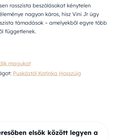
sen rasszista beszólásokat kénytelen
éleménye nagyon káros, hisz Vini Jr úgy
asszista támadások – amelyekből egyre több
ől függetlenek.
fedik magukat
ágot:
Puskástól Katinka Hosszúig
eresőben elsők között legyen a