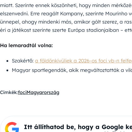
miatt. Szerinte ennek köszönheti, hogy minden mérkőzé
elszenvedni. Erre reagált Kompany, szerinte Mourinho v
ünnepel, ahogy mindenki más, amikor gólt szerez, a r
éri a játékost szerinte szerte Európa stadionjaiban – ett
Ha lemaradtál volna:
Szakértő:
a földönkívüliek a 2026-os foci vb-n fel
Magyar sportlegendák, akik megváltoztatták a vil
Címkék:
foci
Magyarország
Itt állíthatod be, hogy a Google k