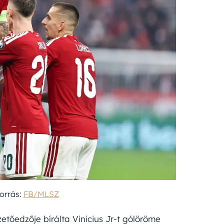
orrás:
FB/MLSZ
etőedzője bírálta Vinicius Jr-t gólöröme