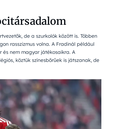
ocitársadalom
rtvezetők, de a szurkolók között is. Többen
gon rasszizmus volna. A Fradinál például
r és nem magyar játékosaikra. A
iós, köztük színesbőrűek is játszanak, de