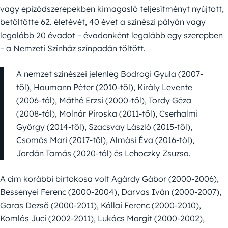
vagy epizódszerepekben kimagasló teljesítményt nyújtott,
betöltötte 62. életévét, 40 évet a színészi pályán vagy
legalább 20 évadot – évadonként legalább egy szerepben
– a Nemzeti Színház színpadán töltött.
A nemzet színészei jelenleg Bodrogi Gyula (2007-
től), Haumann Péter (2010-től), Király Levente
(2006-tól), Máthé Erzsi (2000-től), Tordy Géza
(2008-tól), Molnár Piroska (2011-től), Cserhalmi
György (2014-től), Szacsvay László (2015-től),
Csomós Mari (2017-től), Almási Éva (2016-tól),
Jordán Tamás (2020-tól) és Lehoczky Zsuzsa.
A cím korábbi birtokosa volt Agárdy Gábor (2000-2006),
Bessenyei Ferenc (2000-2004), Darvas Iván (2000-2007),
Garas Dezső (2000-2011), Kállai Ferenc (2000-2010),
Komlós Juci (2002-2011), Lukács Margit (2000-2002),