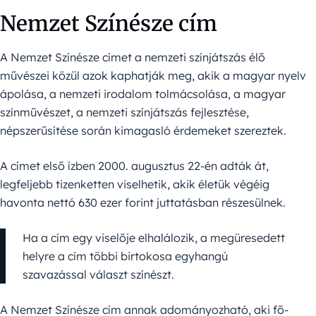
Nemzet Színésze cím
A Nemzet Színésze címet a nemzeti színjátszás élő
művészei közül azok kaphatják meg, akik a magyar nyelv
ápolása, a nemzeti irodalom tolmácsolása, a magyar
színművészet, a nemzeti színjátszás fejlesztése,
népszerűsítése során kimagasló érdemeket szereztek.
A címet első ízben 2000. augusztus 22-én adták át,
legfeljebb tizenketten viselhetik, akik életük végéig
havonta nettó 630 ezer forint juttatásban részesülnek.
Ha a cím egy viselője elhalálozik, a megüresedett
helyre a cím többi birtokosa egyhangú
szavazással választ színészt.
A Nemzet Színésze cím annak adományozható, aki fő-