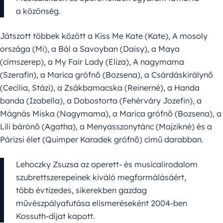
a közönség.
Játszott többek között a Kiss Me Kate (Kate), A mosoly
országa (Mi), a Bál a Savoyban (Daisy), a Maya
(címszerep), a My Fair Lady (Eliza), A nagymama
(Szerafin), a Marica grófnő (Bozsena), a Csárdáskirálynő
(Cecília, Stázi), a Zsákbamacska (Reinerné), a Handa
banda (Izabella), a Dobostorta (Fehérváry Jozefin), a
Mágnás Miska (Nagymama), a Marica grófnő (Bozsena), a
Lili bárónő (Agatha), a Menyasszonytánc (Majzikné) és a
Párizsi élet (Quimper Karadek grófnő) című darabban.
Lehoczky Zsuzsa az operett- és musicalirodalom
szubrettszerepeinek kiváló megformálásáért,
több évtizedes, sikerekben gazdag
művészpályafutása elismeréseként 2004-ben
Kossuth-díjat kapott.