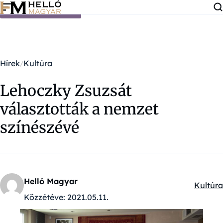
Ugrás a tartalomra
Hírek
Kultúra
Lehoczky Zsuzsát
választották a nemzet
színészévé
Helló Magyar
Kultúra
Kategór
Közzétéve:
2021.05.11.