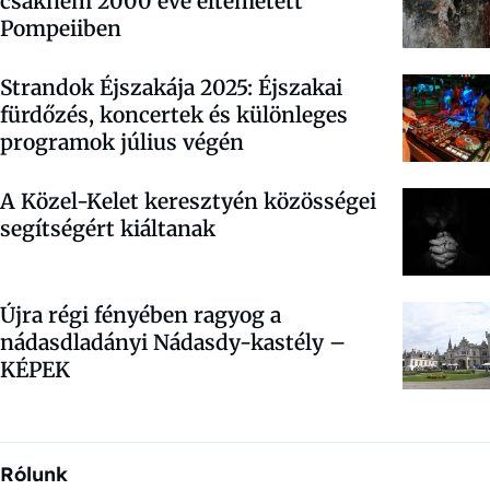
csaknem 2000 éve eltemetett
Pompeiiben
Strandok Éjszakája 2025: Éjszakai
fürdőzés, koncertek és különleges
programok július végén
A Közel-Kelet keresztyén közösségei
segítségért kiáltanak
Újra régi fényében ragyog a
nádasdladányi Nádasdy-kastély –
KÉPEK
Rólunk