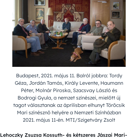
Budapest, 2021. május 11. Balról jobbra: Tordy
Géza, Jordán Tamás, Király Levente, Haumann
Péter, Molnár Piroska, Szacsvay László és
Bodrogi Gyula, a nemzet színészei, mielõtt új
tagot választanak az áprilisban elhunyt Törõcsik
Mari színésznõ helyére a Nemzeti Színházban
2021. május 11-én. MTI/Szigetváry Zsolt
Lehoczky Zsuzsa Kossuth- és kétszeres Jászai Mari-