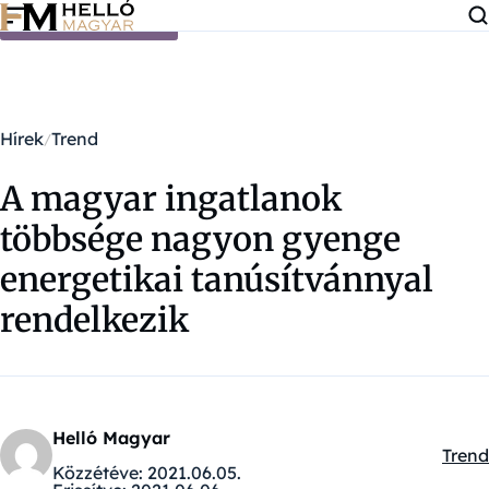
Ugrás a tartalomra
Hírek
Trend
A magyar ingatlanok
többsége nagyon gyenge
energetikai tanúsítvánnyal
rendelkezik
Helló Magyar
Trend
Kateg
Közzétéve:
2021.06.05.