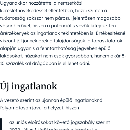
Ugyanakkor hozzátette, a nemzetközi
keresletnövekedéssel ellentétben, hazai szinten a
tudatosság sokszor nem párosul jelentősen magasabb
vásárlóerővel, hiszen a potenciális vevők kifejezetten
árérzékenyek az ingatlanok tekintetében is. Értékesítésnél
viszont jól jönnek ezek a tulajdonságok, a tapasztalatok
alapján ugyanis a fenntarthatóság jegyében épülő
lakásokat, házakat nem csak gyorsabban, hanem akár 5-
15 százalékkal drágábban is el lehet adni.
Új ingatlanok
A vezető szerint az újonnan épülő ingatlanoknál
folyamatosan javul a helyzet, hiszen
az uniós előírásokat követő jogszabály szerint
2022. július 1-jétől már csak a közel nulla