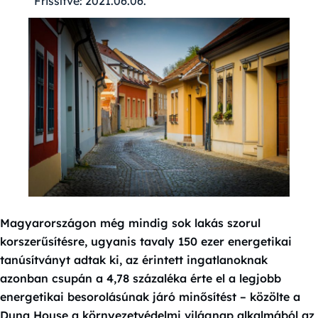
Frissítve:
2021.06.06.
Magyarországon még mindig sok lakás szorul
korszerűsítésre, ugyanis tavaly 150 ezer energetikai
tanúsítványt adtak ki, az érintett ingatlanoknak
azonban csupán a 4,78 százaléka érte el a legjobb
energetikai besorolásúnak járó minősítést – közölte a
Duna House a környezetvédelmi világnap alkalmából az